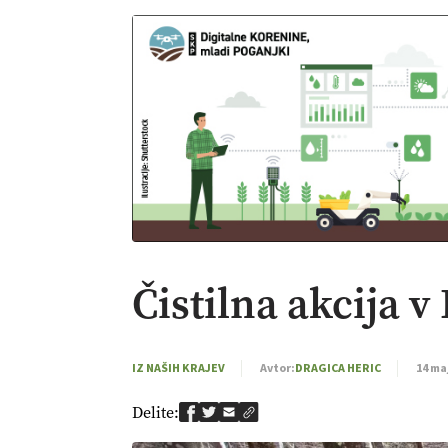
Čistilna akcija v
IZ NAŠIH KRAJEV
Avtor:
DRAGICA HERIC
14 ma
Delite: