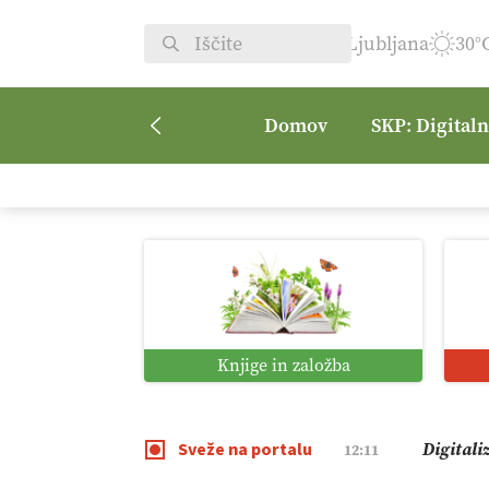
Ljubljana
30°
Domov
SKP: Digital
Vrt Dvor
08:50
Kmetijsk
07:00
Digitaln
01:38
Knjige in založba
Digitali
12:11
Sveže na portalu
Pomagaj
09:09