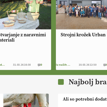
tvarjanje z naravnimi
Strojni krožek Urban
teriali
Dom in družina
31.03.26 10:38
0
Iz naših krajev
10.03.26 12:50
Najbolj br
Ali so potrebni dodat