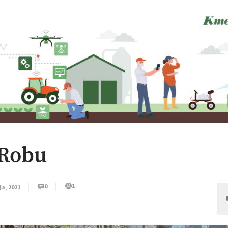
 Robu
1
0
ja, 2021