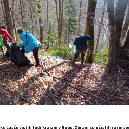
 Lašče čistili tudi krajani v Robu. Zbrani so očistili razprš