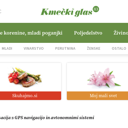
C
ne korenine, mladi poganjki
Poljedelstvo
Živino
jane Hills
MLADI
VINARSTVO
PERUTNINA
ŽENSKE
OSTALO
i roboti: bo o njihovi prihodnosti odločala cena ali prednosti z
o od satelita do prašičjega korita
Skuhajmo.si
Moj mali svet
zacija z GPS navigacijo in avtonomnimi sistemi
mo družini Bregar po uničujočem požaru