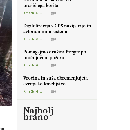
prašičjega korita
Kmečki Glas
0
Digitalizacija z GPS navigacijo in
avtonomnimi sistemi
Kmečki Glas
0
Pomagajmo družini Bregar po
uničujočem požaru
Kmečki Glas
0
Vročina in suša obremenjujeta
evropsko kmetijstvo
Kmečki Glas
0
Najbolj
brano
ene