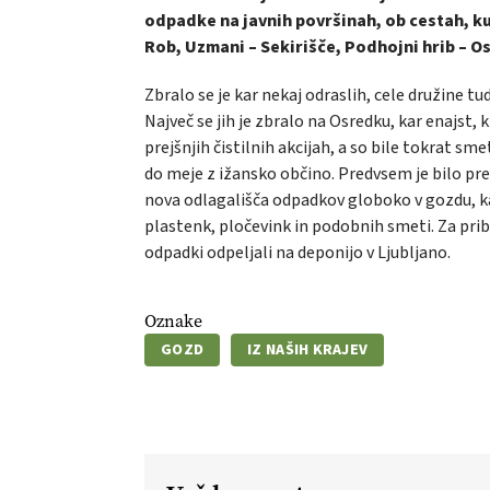
odpadke na javnih površinah, ob cestah, ku
Rob, Uzmani – Sekirišče, Podhojni hrib – Os
Zbralo se je kar nekaj odraslih, cele družine t
Največ se jih je zbralo na Osredku, kar enajst, 
prejšnjih čistilnih akcijah, a so bile tokrat s
do meje z ižansko občino. Predvsem je bilo prec
nova odlagališča odpadkov globoko v gozdu, kar
plastenk, pločevink in podobnih smeti. Za prib
odpadki odpeljali na deponijo v Ljubljano.
Oznake
GOZD
IZ NAŠIH KRAJEV