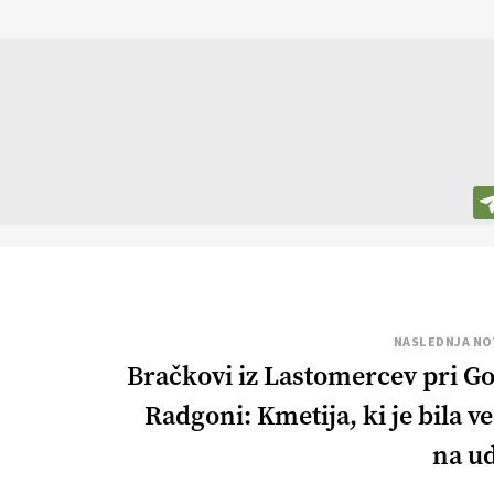
NASLEDNJA NO
Bračkovi iz Lastomercev pri Go
Radgoni: Kmetija, ki je bila v
na u