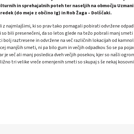
lturnih in sprehajalnih poteh ter naseljih na območju Uzmani
redek (do meje z občino Ig) in Rob Žaga – Dolščaki.
udi z najmlajšimi, ki so prav tako pomagali pobirati odvržene odpad
ki so bili presenečeni, da so letos glede na težo pobrali manj smeti
meti bolj raztresene in odvržene na več različnih lokacijah od kamn
ej manjših smeti, ni pa bilo gum in večjih odpadkov. So se pa pojav
 je več ali manj posledica dveh večjih posekov, kjer so našli ogr
ližno tri velike vreče omenjenih smeti so skupaj s še nekaj kosovn