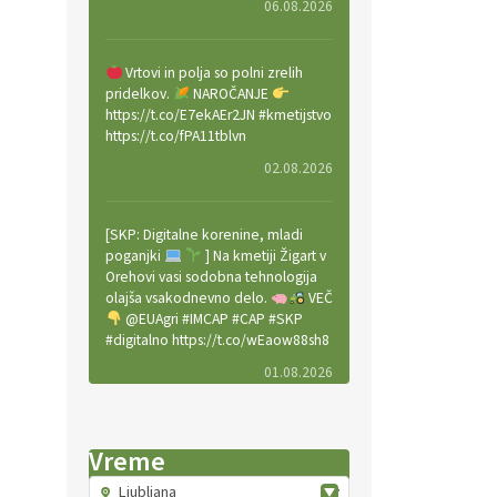
06.08.2026
Vrtovi in polja so polni zrelih
pridelkov.
NAROČANJE
https://t.co/E7ekAEr2JN #kmetijstvo
https://t.co/fPA11tblvn
02.08.2026
[SKP: Digitalne korenine, mladi
poganjki
] Na kmetiji Žigart v
Orehovi vasi sodobna tehnologija
olajša vsakodnevno delo.
VEČ
@EUAgri #IMCAP #CAP #SKP
#digitalno https://t.co/wEaow88sh8
01.08.2026
Valter Kobal in Mojca Tiršek vodita
Vreme
ekološko vinsko posestvo Fedora
na Krasu.
VEČ
Ljubljana