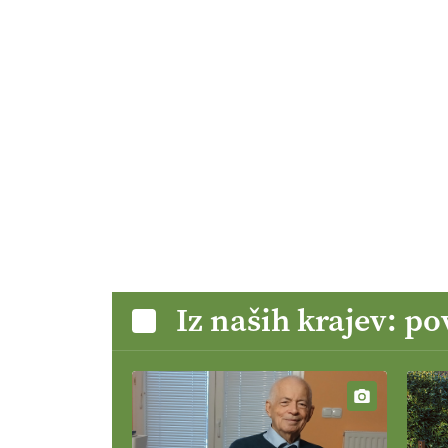
Iz naših krajev: p