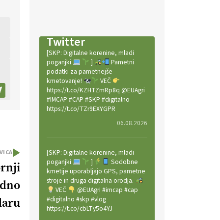
Twitter
[SKP: Digitalne korenine, mladi
poganjki
]
Pametni
podatki za pametnejše
kmetovanje!
VEČ
https://t.co/KZHTZmRp8q @EUAgri
#IMCAP #CAP #SKP #digitalno
https://t.co/TZr9EXYGPR
06.08.2026
[SKP: Digitalne korenine, mladi
VICA
poganjki
]
Sodobne
rnji
kmetije uporabljajo GPS, pametne
stroje in druga digitalna orodja.
edno
VEČ
@EUAgri #imcap #cap
#digitalno #skp #vlog
daru
https://t.co/cbLTy5o4YJ