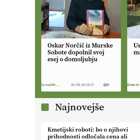
Oskar Norčič iz Murske
Us
Sobote dopolnil svoj
ma
esej o domoljubju
Iz naših krajev
02.04.26 18:57
0
Najnovejše
Kmetijski roboti: bo o njihovi
prihodnosti odločala cena ali