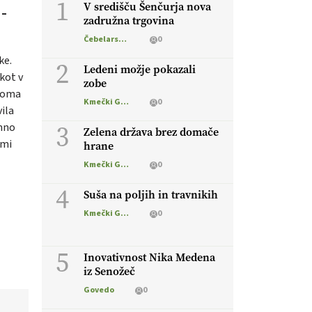
1
V središču Šenčurja nova
 –
zadružna trgovina
Čebelarstvo
0
ke.
2
Ledeni možje pokazali
 kot v
zobe
oloma
Kmečki Glas
0
ila
3
omno
Zelena država brez domače
imi
hrane
Kmečki Glas
0
4
Suša na poljih in travnikih
Kmečki Glas
0
5
Inovativnost Nika Medena
iz Senožeč
Govedo
0