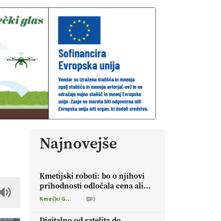
Najnovejše
Kmetijski roboti: bo o njihovi
prihodnosti odločala cena ali
prednosti za kmetijo?
Kmečki Glas
0
Digitalno od satelita do