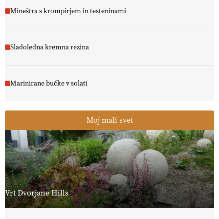
Mineštra s krompirjem in testeninami
Sladoledna kremna rezina
Marinirane bučke v solati
Moj mali svet
Vrt Dvorjane Hills