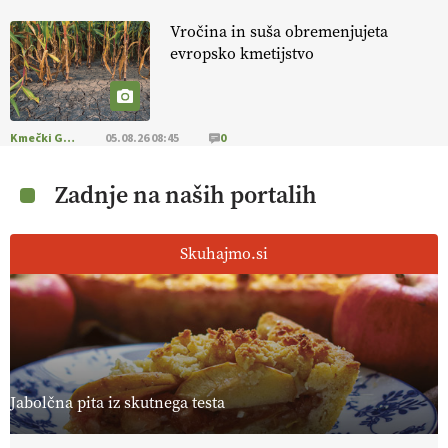
Vročina in suša obremenjujeta
evropsko kmetijstvo
Kmečki Glas
05.08.26 08:45
0
Zadnje na naših portalih
Skuhajmo.si
Jabolčna pita iz skutnega testa