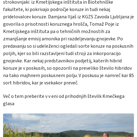
strokovnjaki iz Kmetijskega inštituta in Biotehniške
fakultete, ki pokrivajo področje koruze in tudi nekaj
pridelovalcev koruze. Damjana Iljaš iz KGZS Zavoda Ljubljana je
govorila o prisotnosti koruznega hrošča, Tomaž Poje iz
Kmetijskega inštituta pa o tehničnih možnostih za
zmanjšanje emisij amonika pri razdeljevanju gnojevke. Po
predavanju so si udeleženci ogledali sorte koruze na poskusnih
poljih, kjer so bili razstavljeni tudi stroji za inkorporacijo
gnojevke. Kar nekaj predstavnikov podjetij, katerih hibrid
koruze je v poskusih, so opozorili na preveliko število hibridov
na tako majhnem poskusnem polju. V poskusu je namreč kar 85
sort hibridov, kar je vsekakor preveč.
Več o tem preberite v v eni od prihodnjih številk Kmečkega
glasa