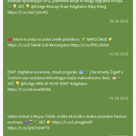
kmetije uporabljajo GPS, pametne stroje in druga digitalna orodja.
VEČ
@EUAgri #imcap #cap #digitalno #skp #vlog
https://t.co/cbLTy5o4YJ
06.08.2026
Vrtovi in polja so polni zrelih pridelkov.
NAROČANJE
https://t.co/E7ekAEr2JN #kmetijstvo https://t.co/fPA11tblvn
02.08.2026
[SKP: Digitalne korenine, mladi poganjki
] Na kmetiji Žigart v
Orehovi vasi sodobna tehnologija olajša vsakodnevno delo.
VEČ
@EUAgri #IMCAP #CAP #SKP #digitalno
https://t.co/wEaow88sh8
01.08.2026
Valter Kobal in Mojca Tiršek vodita ekološko vinsko posestvo Fedora
na Krasu.
VEČ
https://t.co/LaVojgKwfF
https://t.co/QHIZn0XP70