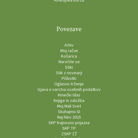
Kmetijska borza
Povezave
Arhiv
Moj račun
Košarica
Naročite se
Stiki
Stik z novinarji
Piškotki
Oglasno trženje
Izjava o varstvu osebnih podatkov
Kmečki Glas
Knjige in založba
Moj Mali Svet
Skuhajmo.SI
Naj hlev 2025
SKP trajnosno prijazna
SKP TP
ZSKP ZŽ