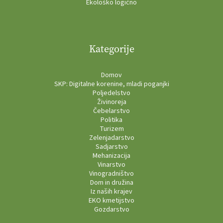
Ekološko logično
Kategorije
Domov
SKP: Digitalne korenine, mladi poganjki
Poljedelstvo
Živinoreja
Čebelarstvo
Politika
Turizem
Zelenjadarstvo
Sadjarstvo
Mehanizacija
Vinarstvo
Vinogradništvo
Dom in družina
Iz naših krajev
EKO kmetijstvo
Gozdarstvo