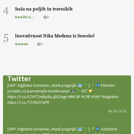
4
Suša na poljih in travnikih
Kmečki Glas
0
5
Inovativnost Nika Medena iz Senožeč
Govedo
0
Twitter
[SKP: Digitalne korenine, mladi poganjki
]
Pametni
podatki za pametnejše kmetovanje!
VEČ
https://t.co/KZHTZmRp8q @EUAgri #IMCAP #CAP #SKP #digitalno
https://t.co/TZr9EXYGPR
06.08.2026
[SKP: Digitalne korenine, mladi poganjki
]
Sodobne