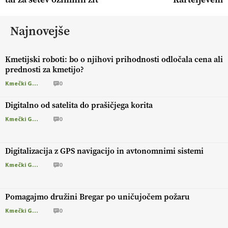
Najnovejše
Kmetijski roboti: bo o njihovi prihodnosti odločala cena ali
prednosti za kmetijo?
Kmečki Glas
0
Digitalno od satelita do prašičjega korita
Kmečki Glas
0
Digitalizacija z GPS navigacijo in avtonomnimi sistemi
Kmečki Glas
0
Pomagajmo družini Bregar po uničujočem požaru
Kmečki Glas
0