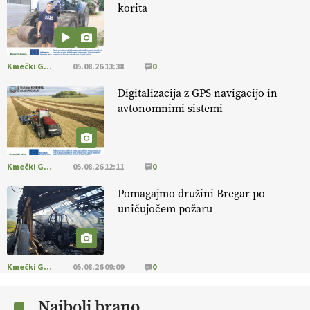
korita
[EKOloško = LOGIČNO
]
Kakovostna ekološka semena in
prilagojene sorte
so temelj uspešne ekološke pridelave.
VEČ
https://t.co/OQSsax7l8V @EUAgri #IMCAP #CAP
https://t.co/PAL0zlhVia
Kmečki Glas
05.08.26 13:38
0
13.07.2026
Digitalizacija z GPS navigacijo in
avtonomnimi sistemi
[EKOloško = LOGIČNO
]
Na kmetiji Polone Ratajc je pridelava
aronije
v dobrem desetletju zrasla v uspešno kmetijsko in
podjetniško zgodbo.
VEČ
https://t.co/EulJoSBYMi @EUAgri
#IMCAP #CAP https://t.co/xp1oihBDaJ
Kmečki Glas
05.08.26 12:11
0
13.07.2026
Pomagajmo družini Bregar po
uničujočem požaru
[EKOloško = LOGIČNO
]
Ekološka vina so vse bolj iskana doma in
v tujini
. Zato je ekološka pridelava odlična priložnost za slovenske
vinarje
. VEČ
https://t.co/XAe9EbeAbK @EUAgri #IMCAP #CAP
https://t.co/01qpoeLyNP
Kmečki Glas
05.08.26 09:09
0
13.07.2026
Najbolj brano