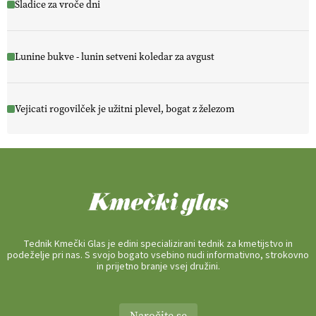
Sladice za vroče dni
Lunine bukve - lunin setveni koledar za avgust
Vejicati rogovilček je užitni plevel, bogat z železom
Tednik Kmečki Glas je edini specializirani tednik za kmetijstvo in
podeželje pri nas. S svojo bogato vsebino nudi informativno, strokovno
in prijetno branje vsej družini.
Naročite se