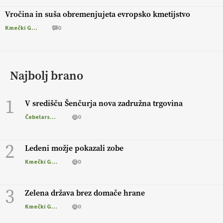
Vročina in suša obremenjujeta evropsko kmetijstvo
Kmečki Glas
0
Najbolj brano
1
V središču Šenčurja nova zadružna trgovina
Čebelarstvo
0
2
Ledeni možje pokazali zobe
Kmečki Glas
0
3
Zelena država brez domače hrane
Kmečki Glas
0