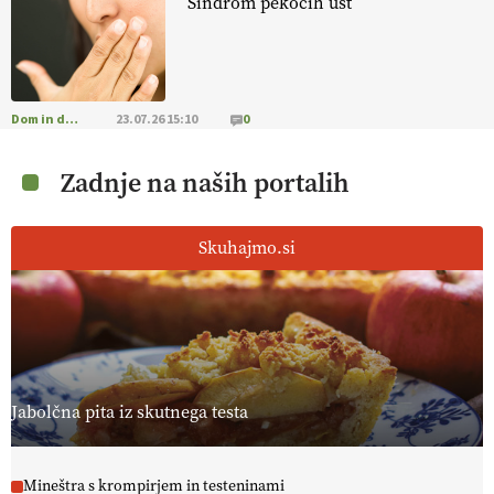
Sindrom pekočih ust
Dom in družina
23.07.26 15:10
0
Zadnje na naših portalih
Skuhajmo.si
Jabolčna pita iz skutnega testa
Mineštra s krompirjem in testeninami