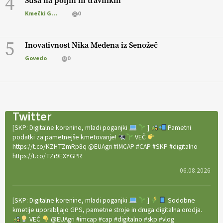
4
Suša na poljih in travnikih
Kmečki Glas
0
5
Inovativnost Nika Medena iz Senožeč
Govedo
0
Twitter
[SKP: Digitalne korenine, mladi poganjki
]
Pametni
podatki za pametnejše kmetovanje!
VEČ
https://t.co/KZHTZmRp8q @EUAgri #IMCAP #CAP #SKP #digitalno
https://t.co/TZr9EXYGPR
06.08.2026
[SKP: Digitalne korenine, mladi poganjki
]
Sodobne
kmetije uporabljajo GPS, pametne stroje in druga digitalna orodja.
VEČ
@EUAgri #imcap #cap #digitalno #skp #vlog