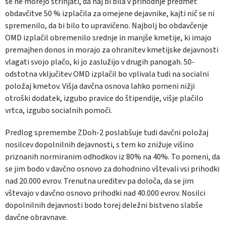
se ne morejo strinjati, da naj bi bila v prihodnje predmet
obdavčitve 50 % izplačila za omejene dejavnike, kajti nič se ni
spremenilo, da bi bilo to upravičeno. Najbolj bo obdavčenje
OMD izplačil obremenilo srednje in manjše kmetije, ki imajo
premajhen donos in morajo za ohranitev kmetijske dejavnosti
vlagati svojo plačo, ki jo zaslužijo v drugih panogah. 50-
odstotna vključitev OMD izplačil bo vplivala tudi na socialni
položaj kmetov. Višja davčna osnova lahko pomeni nižji
otroški dodatek, izgubo pravice do štipendije, višje plačilo
vrtca, izgubo socialnih pomoči.
Predlog spremembe ZDoh-2 poslabšuje tudi davčni položaj
nosilcev dopolnilnih dejavnosti, s tem ko znižuje višino
priznanih normiranim odhodkov iz 80% na 40%. To pomeni, da
se jim bodo v davčno osnovo za dohodnino vštevali vsi prihodki
nad 20.000 evrov. Trenutna ureditev pa določa, da se jim
vštevajo v davčno osnovo prihodki nad 40.000 evrov. Nosilci
dopolnilnih dejavnosti bodo torej deležni bistveno slabše
davčne obravnave.