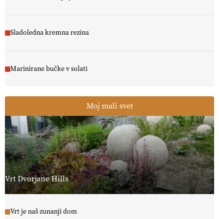
Sladoledna kremna rezina
Marinirane bučke v solati
Moj mali svet
Vrt Dvorjane Hills
Vrt je naš zunanji dom