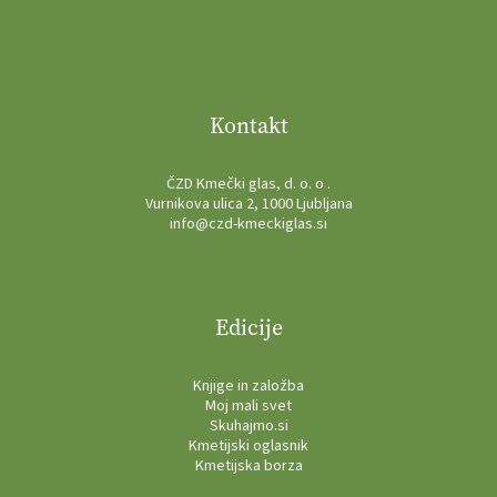
Kontakt
ČZD Kmečki glas, d. o. o .
Vurnikova ulica 2, 1000 Ljubljana
info@czd-kmeckiglas.si
Edicije
Knjige in založba
Moj mali svet
Skuhajmo.si
Kmetijski oglasnik
Kmetijska borza