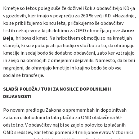
Kmetje so letos poleg suše že doživeli šok z obdavčitvijo KD-ja
v gozdovih, kjer imajo v povprečju za 260 % večji KD. »Nazadnje,
ko se približujemo koncu leta, pričakujemo še obdavčitev
tistih nekaj evrov, ki jih dobimo za OMD območja,« pove
Janez
Beja
, hribovski kmet. Na hribotivem območju so na kmetijah
starejši, ki so v pokoju ali pa hodijo v službo za to, da ohranjajo
kmetije in sedaj bodo še dodatno obdavčeni, zato ker vztrajajo
in živijo na območjih z omejenimi dejavniki. Namesto, da bi bili
nagrajeni, da ohranjajo kmetije in krajino bodo še ob vse
socialne transferje.
SLABŠI POLOŽAJ TUDI ZA NOSILCE DOPOLNILNIH
DEJAVNOSTI
Po novem predlogu Zakona o spremembah in dopolnitvah
Zakona o dohodnini bi bila plačila za OMD obdavčena 50-
odstotno. V obdavčitev naj bi se zajelo polovico izplačanih
OMD sredstev, kar letno pomeni 24 milijonov evrov. V zbornici