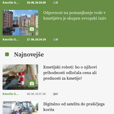
Kmečki Glas
26.06.26 10:00
0
[EKOloško = LOGIČNO
]
Mulčer
– naravna pot do zdravih tal
Odpornost na pomanjkanje vode v
. VEČ
https://t.co/J7RkeaYpYu @EUAgri #IMCAP #CAP
kmetijstvu je skupen evropski izziv
https://t.co/RVG0FzcQN6
14.07.2026
Kmečki Glas
17.06.26 14:24
0
[EKOloško = LOGIČNO
] Zdravje rastlin je ključno za
prehransko
varnost,
okolje in kakovost življenja. VEČ
Najnovejše
https://t.co/K0USFPJ5fJ @EUAgri #IMCAP #CAP
https://t.co/vcHhoOixHy
14.07.2026
Kmetijski roboti: bo o njihovi
prihodnosti odločala cena ali
prednosti za kmetijo?
[EKOloško = LOGIČNO
]
Danes ni pomembna le količina hrane,
ampak tudi način njene pridelave
. VEČ
https://t.co/bKGeI4ZcNi
@EUAgri #imcap #cap #blog https://t.co/2sllAmcKwG
Kmečki Glas
06.08.26 07:00
0
14.07.2026
Digitalno od satelita do prašičjega
korita
[EKOloško = LOGIČNO
]
Kakovostna ekološka semena in