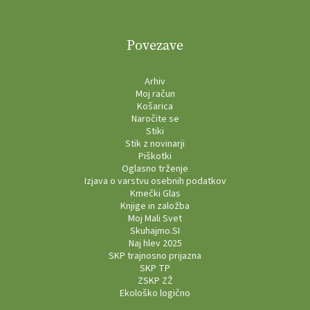
Povezave
Arhiv
Moj račun
Košarica
Naročite se
Stiki
Stik z novinarji
Piškotki
Oglasno trženje
Izjava o varstvu osebnih podatkov
Kmečki Glas
Knjige in založba
Moj Mali Svet
Skuhajmo.SI
Naj hlev 2025
SKP trajnosno prijazna
SKP TP
ZSKP ZŽ
Ekološko logično