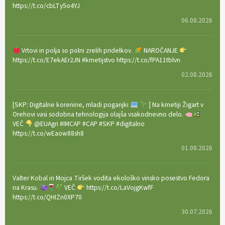
https://t.co/cbLTy5o4YJ
06.08.2026
Vrtovi in polja so polni zrelih pridelkov.
NAROČANJE
https://t.co/E7ekAEr2JN #kmetijstvo https://t.co/fPA11tblvn
02.08.2026
[SKP: Digitalne korenine, mladi poganjki
] Na kmetiji Žigart v
Orehovi vasi sodobna tehnologija olajša vsakodnevno delo.
VEČ
@EUAgri #IMCAP #CAP #SKP #digitalno
https://t.co/wEaow88sh8
01.08.2026
Valter Kobal in Mojca Tiršek vodita ekološko vinsko posestvo Fedora
na Krasu.
VEČ
https://t.co/LaVojgKwfF
https://t.co/QHIZn0XP70
30.07.2026