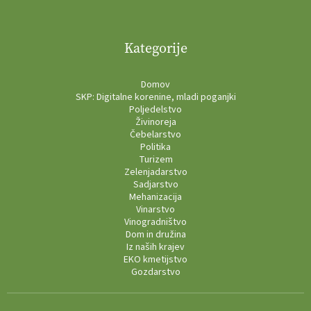
Kategorije
Domov
SKP: Digitalne korenine, mladi poganjki
Poljedelstvo
Živinoreja
Čebelarstvo
Politika
Turizem
Zelenjadarstvo
Sadjarstvo
Mehanizacija
Vinarstvo
Vinogradništvo
Dom in družina
Iz naših krajev
EKO kmetijstvo
Gozdarstvo