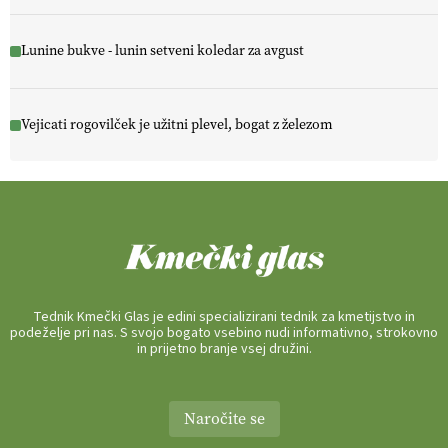
Lunine bukve - lunin setveni koledar za avgust
Vejicati rogovilček je užitni plevel, bogat z železom
Tednik Kmečki Glas je edini specializirani tednik za kmetijstvo in
podeželje pri nas. S svojo bogato vsebino nudi informativno, strokovno
in prijetno branje vsej družini.
Naročite se