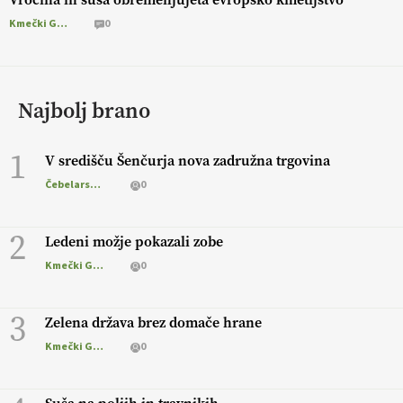
Kmečki Glas
0
Najbolj brano
1
V središču Šenčurja nova zadružna trgovina
Čebelarstvo
0
2
Ledeni možje pokazali zobe
Kmečki Glas
0
3
Zelena država brez domače hrane
Kmečki Glas
0