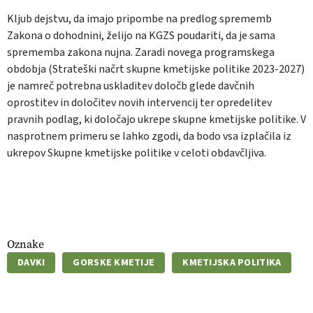
Kljub dejstvu, da imajo pripombe na predlog sprememb
Zakona o dohodnini, želijo na KGZS poudariti, da je sama
sprememba zakona nujna. Zaradi novega programskega
obdobja (Strateški načrt skupne kmetijske politike 2023-2027)
je namreč potrebna uskladitev določb glede davčnih
oprostitev in določitev novih intervencij ter opredelitev
pravnih podlag, ki določajo ukrepe skupne kmetijske politike. V
nasprotnem primeru se lahko zgodi, da bodo vsa izplačila iz
ukrepov Skupne kmetijske politike v celoti obdavčljiva.
Oznake
DAVKI
GORSKE KMETIJE
KMETIJSKA POLITIKA