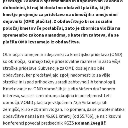
predlogu Zakona o spremembah in dopolnitvah Zakona o
dohodnini, ki naj bi dodatno obdavčil plačila, ki jih
kmetje prejmejo za pridelavo na območjih z omejenimi
dejavniki (OMD plačila). Z obdavčitvijo bi se socialni
položaj kmetov še poslabšal, zato je zbornica vložila na
spremembo zakona amandma, s katerim zahteva, da se
plačila OMD izvzamejo iz obdavčitve.
Območja z omejenimi dejavniki za kmetijsko pridelavo (OMD)
so območja, ki imajo težje pridelovalne razmere in zato višje
stroške pridelave. Subvencije za OMD doslej niso bile
obdavčene, ker predstavljajo zgolj nadomestilo za višje
stroške in izpad prihodkov zaradi zahtevnejših tehnologij.
Kmetovanje na OMD območjih je tudi v širšem družbenem
interesu, saj se s tem ohranja krajina in poseljenost teh
območji. V OMD plačila je vključenih 73,5 % kmetijskih
zemljišč, ki so v zbirnih vlogah. To pomeni, da se problematika
obdavčitve nanaša na 46.661 kmetij (od 55.766), je na tiksovni
konferenci povedal predsednik KGZS
Roman Žveglič
.