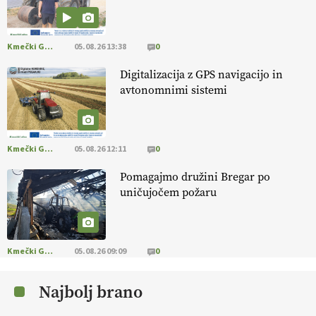
prilagojene sorte
so temelj uspešne ekološke pridelave.
VEČ
https://t.co/OQSsax7l8V @EUAgri #IMCAP #CAP
https://t.co/PAL0zlhVia
Kmečki Glas
05.08.26 13:38
0
13.07.2026
Digitalizacija z GPS navigacijo in
avtonomnimi sistemi
[EKOloško = LOGIČNO
]
Na kmetiji Polone Ratajc je pridelava
aronije
v dobrem desetletju zrasla v uspešno kmetijsko in
podjetniško zgodbo.
VEČ
https://t.co/EulJoSBYMi @EUAgri
#IMCAP #CAP https://t.co/xp1oihBDaJ
Kmečki Glas
05.08.26 12:11
0
13.07.2026
Pomagajmo družini Bregar po
uničujočem požaru
[EKOloško = LOGIČNO
]
Ekološka vina so vse bolj iskana doma in
v tujini
. Zato je ekološka pridelava odlična priložnost za slovenske
vinarje
. VEČ
https://t.co/XAe9EbeAbK @EUAgri #IMCAP #CAP
https://t.co/01qpoeLyNP
Kmečki Glas
05.08.26 09:09
0
13.07.2026
Najbolj brano
[EKOloško = LOGIČNO
] Mladi
so ključni za prihodnost