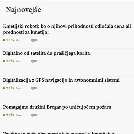
Najnovejše
Kmetijski roboti: bo o njihovi prihodnosti odločala cena ali
prednosti za kmetijo?
Kmečki Glas
0
Digitalno od satelita do prašičjega korita
Kmečki Glas
0
Digitalizacija z GPS navigacijo in avtonomnimi sistemi
Kmečki Glas
0
Pomagajmo družini Bregar po uničujočem požaru
Kmečki Glas
0
Vročina in suša obremenjujeta evropsko kmetijstvo