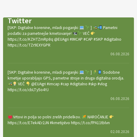
Twitter
[SKP: Digitalne korenine, mladi poganjki
]
Pametni
podatki za pametnejše kmetovanje!
VEČ
https://t.co/KZHTZmRp8q @EUAgri #IMCAP #CAP #SKP #digitalno
https://t.co/TZr9EXYGPR
06.08.2026
[SKP: Digitalne korenine, mladi poganjki
]
Sodobne
kmetije uporabljajo GPS, pametne stroje in druga digitalna orodja.
VEČ
@EUAgri #imcap #cap #digitalno #skp #vlog
https://t.co/cbLTy5o4YJ
06.08.2026
Vrtovi in polja so polni zrelih pridelkov.
NAROČANJE
https://t.co/E7ekAEr2JN #kmetijstvo https://t.co/fPA11tblvn
02.08.2026