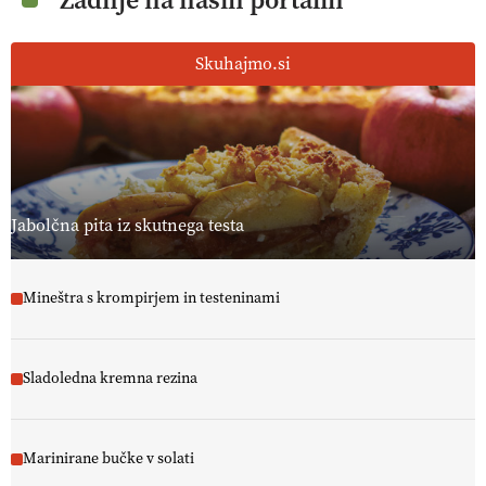
Skuhajmo.si
Jabolčna pita iz skutnega testa
Mineštra s krompirjem in testeninami
Sladoledna kremna rezina
Marinirane bučke v solati