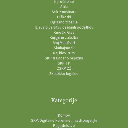
Naročite se
Stiki
Stik z novinarji
Piškotki
Oglasno trženje
Izjava o varstvu osebnih podatkov
Kmečki Glas
Knjige in založba
Moj Mali Svet
Skuhajmo.SI
Naj hlev 2025
SKP trajnosno prijazna
SKP TP
ZSKP ZŽ
Ekološko logično
Kategorije
Domov
SKP: Digitalne korenine, mladi poganjki
Poljedelstvo