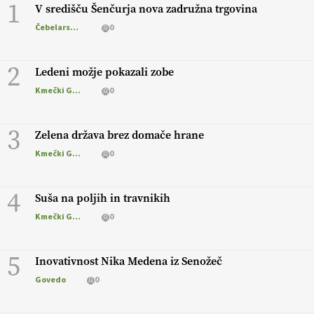
1
V središču Šenčurja nova zadružna trgovina
Čebelarstvo
0
2
Ledeni možje pokazali zobe
Kmečki Glas
0
3
Zelena država brez domače hrane
Kmečki Glas
0
4
Suša na poljih in travnikih
Kmečki Glas
0
5
Inovativnost Nika Medena iz Senožeč
Govedo
0