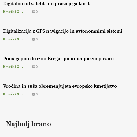
Digitalno od satelita do prašičjega korita
Kmečki Glas
0
Digitalizacija z GPS navigacijo in avtonomnimi sistemi
Kmečki Glas
0
Pomagajmo družini Bregar po uničujočem požaru
Kmečki Glas
0
Vročina in suša obremenjujeta evropsko kmetijstvo
Kmečki Glas
0
Najbolj brano