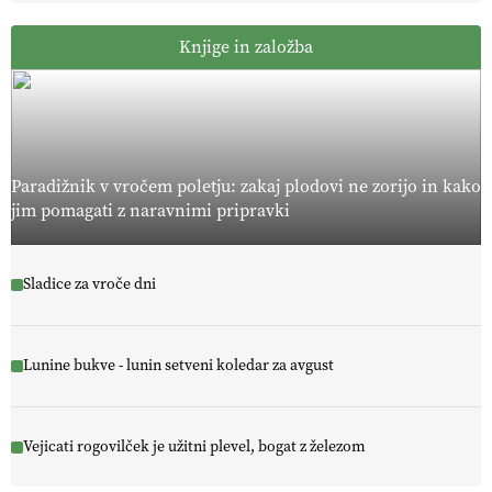
Knjige in založba
Paradižnik v vročem poletju: zakaj plodovi ne zorijo in kako
jim pomagati z naravnimi pripravki
Sladice za vroče dni
Lunine bukve - lunin setveni koledar za avgust
Vejicati rogovilček je užitni plevel, bogat z železom