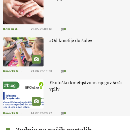
@EUAgri #IMCAP #CAP https://t.co/a1xatzEeid
13.07.2026
Dom in družina
29.05.26 09:40
0
»Od kmetije do šole«
Kmečki Glas
23.06.26 13:38
0
Ekološko kmetijstvo in njegov širši
vpliv
Kmečki Glas
14.07.26 20:27
0
Zadnje na naših portalih