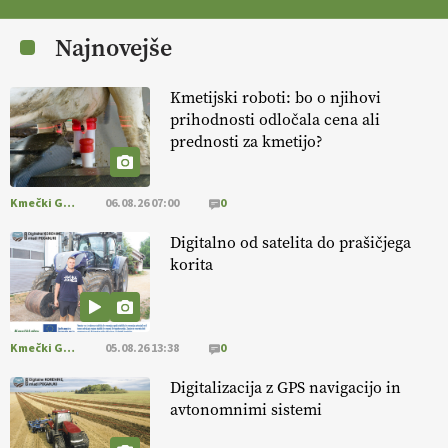
[EKOloško = LOGIČNO
] Zdravje rastlin je ključno za
prehransko
varnost,
okolje in kakovost življenja. VEČ
Najnovejše
https://t.co/K0USFPJ5fJ @EUAgri #IMCAP #CAP
https://t.co/vcHhoOixHy
14.07.2026
Kmetijski roboti: bo o njihovi
prihodnosti odločala cena ali
prednosti za kmetijo?
[EKOloško = LOGIČNO
]
Danes ni pomembna le količina hrane,
ampak tudi način njene pridelave
. VEČ
https://t.co/bKGeI4ZcNi
@EUAgri #imcap #cap #blog https://t.co/2sllAmcKwG
Kmečki Glas
06.08.26 07:00
0
14.07.2026
Digitalno od satelita do prašičjega
korita
[EKOloško = LOGIČNO
]
Kakovostna ekološka semena in
prilagojene sorte
so temelj uspešne ekološke pridelave.
VEČ
https://t.co/OQSsax7l8V @EUAgri #IMCAP #CAP
https://t.co/PAL0zlhVia
Kmečki Glas
05.08.26 13:38
0
13.07.2026
Digitalizacija z GPS navigacijo in
avtonomnimi sistemi
[EKOloško = LOGIČNO
]
Na kmetiji Polone Ratajc je pridelava
aronije
v dobrem desetletju zrasla v uspešno kmetijsko in