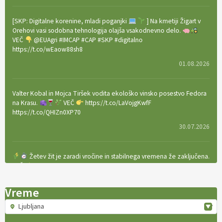
[SKP: Digitalne korenine, mladi poganjki
] Na kmetiji Žigart v
Orehovi vasi sodobna tehnologija olajša vsakodnevno delo.
VEČ
@EUAgri #IMCAP #CAP #SKP #digitalno
https://t.co/wEaow88sh8
01.08.2026
Valter Kobal in Mojca Tiršek vodita ekološko vinsko posestvo Fedora
na Krasu.
VEČ
https://t.co/LaVojgKwfF
https://t.co/QHIZn0XP70
30.07.2026
Žetev žit je zaradi vročine in stabilnega vremena že zaključena.
VEČ
https://t.co/bBWaIz6Hhh https://t.co/TtKoOF5ENS
23.07.2026
Vreme
Ljubljana
[EKOloško = LOGIČNO
]
Ameriške borovnice so odlična izbira za
ekološko pridelavo.
VEČ
https://t.co/aPQkmLUy2j @EUAgri