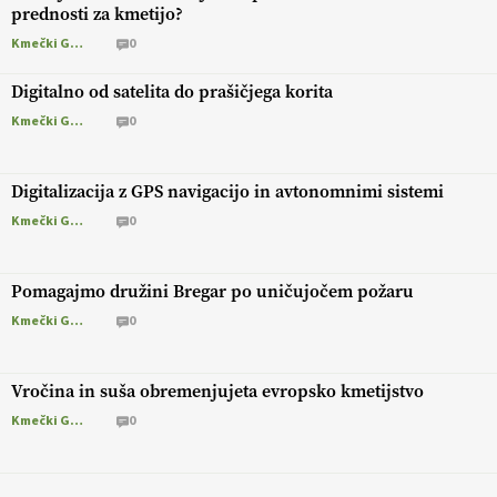
prednosti za kmetijo?
Kmečki Glas
0
Digitalno od satelita do prašičjega korita
Kmečki Glas
0
Digitalizacija z GPS navigacijo in avtonomnimi sistemi
Kmečki Glas
0
Pomagajmo družini Bregar po uničujočem požaru
Kmečki Glas
0
Vročina in suša obremenjujeta evropsko kmetijstvo
Kmečki Glas
0