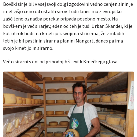
Bovški sir je bil v vsej svoji dolgi zgodovini vedno cenjen sir in je
imel višjo ceno od ostalih sirov. Tudi danes mu z evropsko
z
aščiteno označba porekla pripada posebno mesto. Na
bovškem je več sirarjev, eden od teh je tudi Urban Škander, ki je
kot otrok hodil na kmetijo k svojima stricema, že v mladih
letih je bil pastir in sirar na planini Mangart, danes pa ima
svojo kmetijo in sirarno.
Več o sirarni v eni od prihodnjih številk Kmečkega glasa