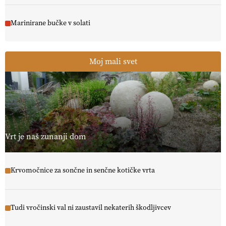
Marinirane bučke v solati
Moj mali svet
Vrt je naš zunanji dom
Krvomočnice za sončne in senčne kotičke vrta
Tudi vročinski val ni zaustavil nekaterih škodljivcev