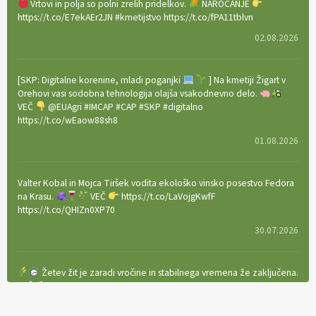
Vrtovi in polja so polni zrelih pridelkov.
NAROČANJE
https://t.co/E7ekAEr2JN #kmetijstvo https://t.co/fPA11tblvn
02.08.2026
[SKP: Digitalne korenine, mladi poganjki
] Na kmetiji Žigart v
Orehovi vasi sodobna tehnologija olajša vsakodnevno delo.
VEČ
@EUAgri #IMCAP #CAP #SKP #digitalno
https://t.co/wEaow88sh8
01.08.2026
Valter Kobal in Mojca Tiršek vodita ekološko vinsko posestvo Fedora
na Krasu.
VEČ
https://t.co/LaVojgKwfF
https://t.co/QHIZn0XP70
30.07.2026
Žetev žit je zaradi vročine in stabilnega vremena že zaključena.
VEČ
https://t.co/bBWaIz6Hhh https://t.co/TtKoOF5ENS
23.07.2026