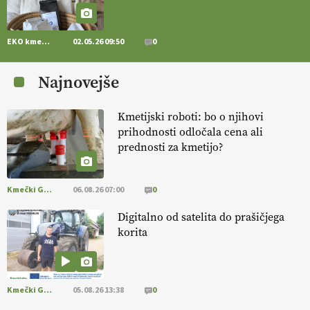
14.07.2026
EKO kmetijstvo
02.05.26 09:50
0
[EKOloško = LOGIČNO
] Zdravje rastlin je ključno za
prehransko
varnost,
okolje in kakovost življenja. VEČ
Najnovejše
https://t.co/K0USFPJ5fJ @EUAgri #IMCAP #CAP
https://t.co/vcHhoOixHy
14.07.2026
Kmetijski roboti: bo o njihovi
prihodnosti odločala cena ali
prednosti za kmetijo?
[EKOloško = LOGIČNO
]
Danes ni pomembna le količina hrane,
ampak tudi način njene pridelave
. VEČ
https://t.co/bKGeI4ZcNi
@EUAgri #imcap #cap #blog https://t.co/2sllAmcKwG
Kmečki Glas
06.08.26 07:00
0
14.07.2026
Digitalno od satelita do prašičjega
korita
[EKOloško = LOGIČNO
]
Kakovostna ekološka semena in
prilagojene sorte
so temelj uspešne ekološke pridelave.
VEČ
https://t.co/OQSsax7l8V @EUAgri #IMCAP #CAP
https://t.co/PAL0zlhVia
Kmečki Glas
05.08.26 13:38
0
13.07.2026