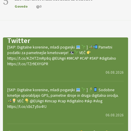
5
Govedo
0
Twitter
[SKP: Digitalne korenine, mladi poganjki
]
Pametni
podatki za pametnejše kmetovanje!
VEČ
https://t.co/KZHTZmRp8q @EUAgri #IMCAP #CAP #SKP #digitalno
https://t.co/TZr9EXYGPR
06.08.2026
[SKP: Digitalne korenine, mladi poganjki
]
Sodobne
kmetije uporabljajo GPS, pametne stroje in druga digitalna orodja.
VEČ
@EUAgri #imcap #cap #digitalno #skp #vlog
https://t.co/cbLTy5o4YJ
06.08.2026