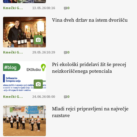
Kmečki Glas
13.05.26 08:16
0
[EKOloško = LOGIČNO
]
Ekološka reja kokoši skrbi za živali
, okolje
in kakovostna jajca
. VEČ
https://t.co/PX49GVsP1M
Vina dveh držav na istem dvorišču
@EUAgri #IMCAP #CAP https://t.co/a1xatzEeid
13.07.2026
Kmečki Glas
29.05.26 10:29
0
Pri ekološki pridelavi žit še precej
neizkoriščenega potenciala
Kmečki Glas
24.06.26 08:00
0
Mladi rejci pripravljeni na največje
razstave