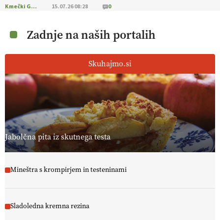
Kmečki Glas
15.07.26 08:28
0
Zadnje na naših portalih
Skuhajmo.si
Jabolčna pita iz skutnega testa
Mineštra s krompirjem in testeninami
Sladoledna kremna rezina