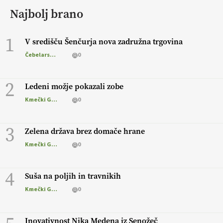
Najbolj brano
1
V središču Šenčurja nova zadružna trgovina
Čebelarstvo
0
2
Ledeni možje pokazali zobe
Kmečki Glas
0
3
Zelena država brez domače hrane
Kmečki Glas
0
4
Suša na poljih in travnikih
Kmečki Glas
0
Inovativnost Nika Medena iz Senožeč