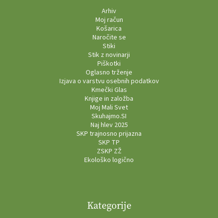
Arhiv
Moj račun
Košarica
Naročite se
Stiki
Stik z novinarji
Piškotki
Oglasno trženje
Izjava o varstvu osebnih podatkov
Kmečki Glas
Knjige in založba
Moj Mali Svet
Skuhajmo.SI
Naj hlev 2025
SKP trajnosno prijazna
SKP TP
ZSKP ZŽ
Ekološko logično
Kategorije