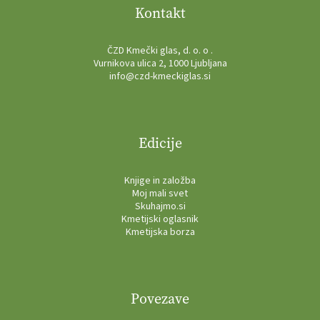
Kontakt
ČZD Kmečki glas, d. o. o .
Vurnikova ulica 2, 1000 Ljubljana
info@czd-kmeckiglas.si
Edicije
Knjige in založba
Moj mali svet
Skuhajmo.si
Kmetijski oglasnik
Kmetijska borza
Povezave