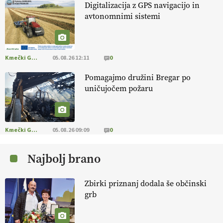
Digitalizacija z GPS navigacijo in
avtonomnimi sistemi
[EKOloško = LOGIČNO
]
Na kmetiji Polone Ratajc je pridelava
aronije
v dobrem desetletju zrasla v uspešno kmetijsko in
podjetniško zgodbo.
VEČ
https://t.co/EulJoSBYMi @EUAgri
#IMCAP #CAP https://t.co/xp1oihBDaJ
Kmečki Glas
05.08.26 12:11
0
13.07.2026
Pomagajmo družini Bregar po
uničujočem požaru
[EKOloško = LOGIČNO
]
Ekološka vina so vse bolj iskana doma in
v tujini
. Zato je ekološka pridelava odlična priložnost za slovenske
vinarje
. VEČ
https://t.co/XAe9EbeAbK @EUAgri #IMCAP #CAP
https://t.co/01qpoeLyNP
Kmečki Glas
05.08.26 09:09
0
13.07.2026
Najbolj brano
[EKOloško = LOGIČNO
] Mladi
so ključni za prihodnost
kmetijstva in uspešno prenovo kmetij
. VEČ
Zbirki priznanj dodala še občinski
https://t.co/RRn8unbwXp @EUAgri #IMCAP #CAP
grb
https://t.co/mnLHFv2VuP
13.07.2026