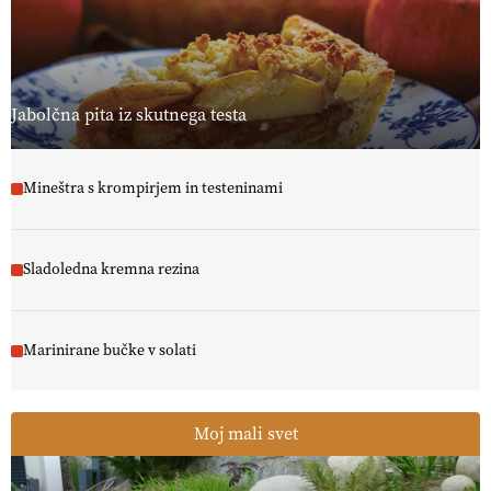
Jabolčna pita iz skutnega testa
Mineštra s krompirjem in testeninami
Sladoledna kremna rezina
Marinirane bučke v solati
Moj mali svet