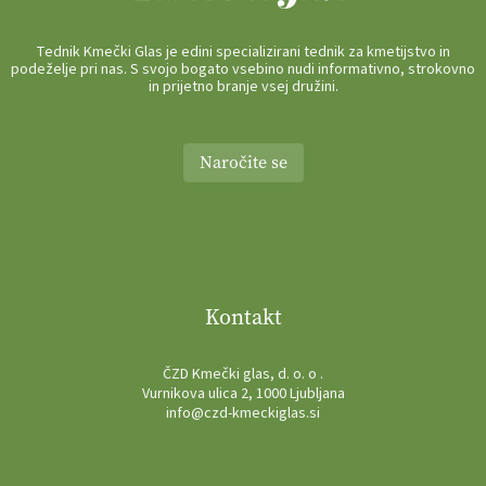
Tednik Kmečki Glas je edini specializirani tednik za kmetijstvo in
podeželje pri nas. S svojo bogato vsebino nudi informativno, strokovno
in prijetno branje vsej družini.
Naročite se
Kontakt
ČZD Kmečki glas, d. o. o .
Vurnikova ulica 2, 1000 Ljubljana
info@czd-kmeckiglas.si