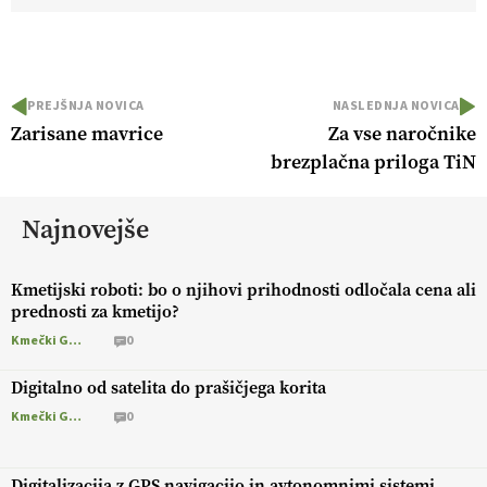
PREJŠNJA NOVICA
NASLEDNJA NOVICA
Zarisane mavrice
Za vse naročnike
brezplačna priloga TiN
Najnovejše
Kmetijski roboti: bo o njihovi prihodnosti odločala cena ali
prednosti za kmetijo?
Kmečki Glas
0
Digitalno od satelita do prašičjega korita
Kmečki Glas
0
Digitalizacija z GPS navigacijo in avtonomnimi sistemi