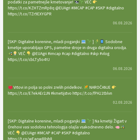
podatki za pametnejše kmetovanje!
VEČ
https://t.co/KZHTZmRp8q @EUAgri #IMCAP #CAP #SKP #digitalno
https://t.co/TZr9EXYGPR
06.08.2026
[SKP: Digitalne korenine, mladi poganjki
]
Sodobne
kmetije uporabljajo GPS, pametne stroje in druga digitalna orodja.
VEČ
@EUAgri #imcap #cap #digitalno #skp #vlog
https://t.co/cbLTy5o4YJ
06.08.2026
Vrtovi in polja so polni zrelih pridelkov.
NAROČANJE
https://t.co/E7ekAEr2JN #kmetijstvo https://t.co/fPA11tblvn
02.08.2026
[SKP: Digitalne korenine, mladi poganjki
] Na kmetiji Žigart v
Orehovi vasi sodobna tehnologija olajša vsakodnevno delo.
VEČ
@EUAgri #IMCAP #CAP #SKP #digitalno
https://t.co/wEaow88sh8