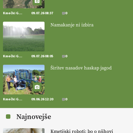
@EUAgri #IMCAP #CAP https://t.co/Bf31lnQSIb
15.07.2026
Kmečki Glas
09.07.26 08:37
0
Namakanje ni izbira
[EKOloško = LOGIČNO
]
Poleti pridelek rešujejo zdrava tla in
vlaga.
VEČ
https://t.co/qmMX2yevum @EUAgri #IMCAP #CAP
https://t.co/dDwsipE645
15.07.2026
Kmečki Glas
09.07.26 08:05
0
[EKOloško = LOGIČNO
]
Mulčer
– naravna pot do zdravih tal
Širitev nasadov haskap jagod
. VEČ
https://t.co/J7RkeaYpYu @EUAgri #IMCAP #CAP
https://t.co/RVG0FzcQN6
14.07.2026
Kmečki Glas
09.06.26 12:20
0
[EKOloško = LOGIČNO
] Zdravje rastlin je ključno za
prehransko
varnost,
okolje in kakovost življenja. VEČ
Najnovejše
https://t.co/K0USFPJ5fJ @EUAgri #IMCAP #CAP
https://t.co/vcHhoOixHy
14.07.2026
Kmetijski roboti: bo o njihovi