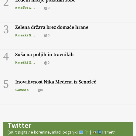
2
Kmečki Glas
0
3
Zelena država brez domače hrane
Kmečki Glas
0
4
Suša na poljih in travnikih
Kmečki Glas
0
5
Inovativnost Nika Medena iz Senožeč
Govedo
0
Twitter
[SKP: Digitalne korenine, mladi poganjki
]
Pametni