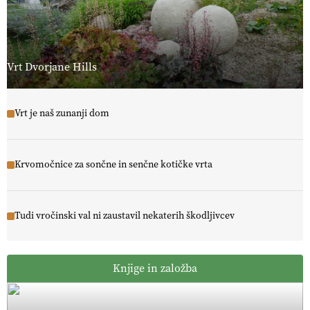
Vrt Dvorjane Hills
Vrt je naš zunanji dom
Krvomočnice za sončne in senčne kotičke vrta
Tudi vročinski val ni zaustavil nekaterih škodljivcev
Knjige in založba