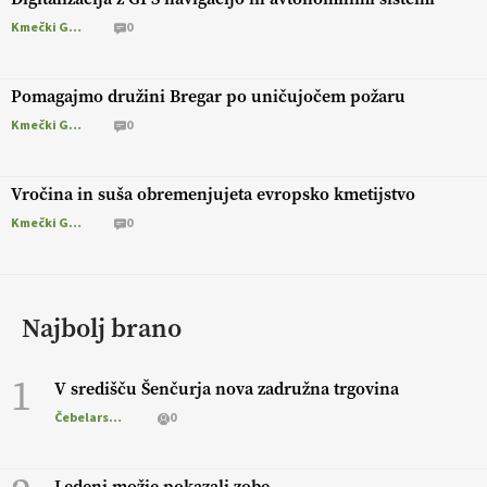
Kmečki Glas
0
Pomagajmo družini Bregar po uničujočem požaru
Kmečki Glas
0
Vročina in suša obremenjujeta evropsko kmetijstvo
Kmečki Glas
0
Najbolj brano
1
V središču Šenčurja nova zadružna trgovina
Čebelarstvo
0
Ledeni možje pokazali zobe