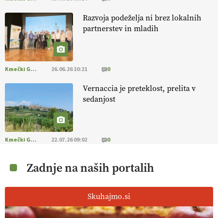
Razvoja podeželja ni brez lokalnih
partnerstev in mladih
Kmečki Glas
26.06.26 10:21
0
Vernaccia je preteklost, prelita v
sedanjost
Kmečki Glas
22.07.26 09:02
0
Zadnje na naših portalih
Skuhajmo.si