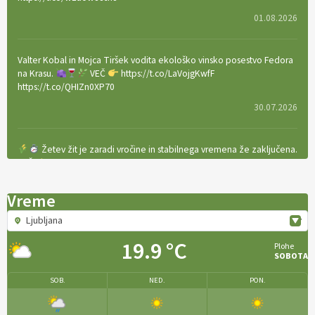
01.08.2026
Valter Kobal in Mojca Tiršek vodita ekološko vinsko posestvo Fedora
na Krasu.
VEČ
https://t.co/LaVojgKwfF
https://t.co/QHIZn0XP70
30.07.2026
Žetev žit je zaradi vročine in stabilnega vremena že zaključena.
VEČ
https://t.co/bBWaIz6Hhh https://t.co/TtKoOF5ENS
23.07.2026
Vreme
Ljubljana
[EKOloško = LOGIČNO
]
Ameriške borovnice so odlična izbira za
ekološko pridelavo.
VEČ
https://t.co/aPQkmLUy2j @EUAgri
19.9 °C
Plohe
#IMCAP #CAP https://t.co/tQd9tB1THk
SOBOTA
22.07.2026
SOB.
NED.
PON.
Traktor je nepogrešljiv, a tudi nevaren.
Varnost na kmetiji naj