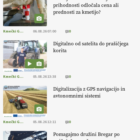
prihodnosti odločala cena ali
prednosti za kmetijo?
[EKOloško = LOGIČNO
]
Danes ni pomembna le količina hrane,
ampak tudi način njene pridelave
. VEČ
https://t.co/bKGeI4ZcNi
@EUAgri #imcap #cap #blog https://t.co/2sllAmcKwG
Kmečki Glas
06.08.26 07:00
0
14.07.2026
Digitalno od satelita do prašičjega
korita
[EKOloško = LOGIČNO
]
Kakovostna ekološka semena in
prilagojene sorte
so temelj uspešne ekološke pridelave.
VEČ
https://t.co/OQSsax7l8V @EUAgri #IMCAP #CAP
https://t.co/PAL0zlhVia
Kmečki Glas
05.08.26 13:38
0
13.07.2026
Digitalizacija z GPS navigacijo in
avtonomnimi sistemi
[EKOloško = LOGIČNO
]
Na kmetiji Polone Ratajc je pridelava
aronije
v dobrem desetletju zrasla v uspešno kmetijsko in
podjetniško zgodbo.
VEČ
https://t.co/EulJoSBYMi @EUAgri
#IMCAP #CAP https://t.co/xp1oihBDaJ
Kmečki Glas
05.08.26 12:11
0
13.07.2026
Pomagajmo družini Bregar po