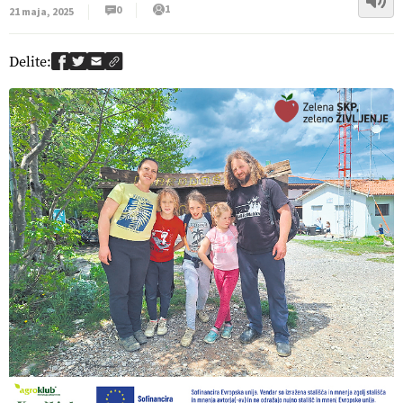
1
0
21 maja, 2025
Delite: