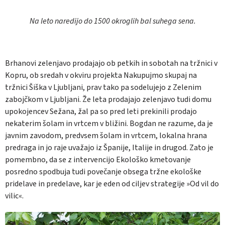
Na leto naredijo do 1500 okroglih bal suhega sena.
Brhanovi zelenjavo prodajajo ob petkih in sobotah na tržnici v
Kopru, ob sredah v okviru projekta Nakupujmo skupaj na
tržnici Šiška v Ljubljani, prav tako pa sodelujejo z Zelenim
zabojčkom v Ljubljani. Že leta prodajajo zelenjavo tudi domu
upokojencev Sežana, žal pa so pred leti prekinili prodajo
nekaterim šolam in vrtcem v bližini. Bogdan ne razume, da je
javnim zavodom, predvsem šolam in vrtcem, lokalna hrana
predraga in jo raje uvažajo iz Španije, Italije in drugod. Zato je
pomembno, da se z intervencijo Ekološko kmetovanje
posredno spodbuja tudi povečanje obsega tržne ekološke
pridelave in predelave, kar je eden od ciljev strategije »Od vil do
vilic«.