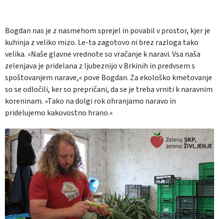
Bogdan nas je z nasmehom sprejel in povabil v prostor, kjer je
kuhinja z veliko mizo. Le-ta zagotovo ni brez razloga tako
velika. »Naše glavne vrednote so vračanje k naravi. Vsa naša
zelenjava je pridelana z ljubeznijo v Brkinih in predvsem s
spoštovanjem narave,« pove Bogdan. Za ekološko kmetovanje
so se odločili, ker so prepričani, da se je treba vrniti k naravnim
koreninam. »Tako na dolgi rok ohranjamo naravo in
pridelujemo kakovostno hrano.«