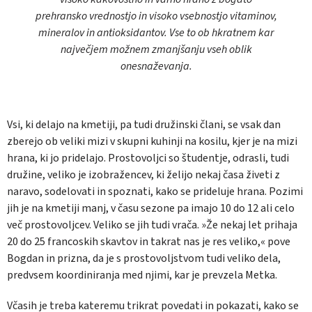
prehransko vrednostjo in visoko vsebnostjo vitaminov,
mineralov in antioksidantov. Vse to ob hkratnem kar
največjem možnem zmanjšanju vseh oblik
onesnaževanja.
Vsi, ki delajo na kmetiji, pa tudi družinski člani, se vsak dan
zberejo ob veliki mizi v skupni kuhinji na kosilu, kjer je na mizi
hrana, ki jo pridelajo. Prostovoljci so študentje, odrasli, tudi
družine, veliko je izobražencev, ki želijo nekaj časa živeti z
naravo, sodelovati in spoznati, kako se prideluje hrana. Pozimi
jih je na kmetiji manj, v času sezone pa imajo 10 do 12 ali celo
več prostovoljcev. Veliko se jih tudi vrača. »Že nekaj let prihaja
20 do 25 francoskih skavtov in takrat nas je res veliko,« pove
Bogdan in prizna, da je s prostovoljstvom tudi veliko dela,
predvsem koordiniranja med njimi, kar je prevzela Metka.
Včasih je treba kateremu trikrat povedati in pokazati, kako se