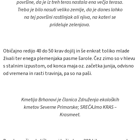
površine, da je iz treh teras nastala ena večja terasa.
Treba je bilo nasuti veliko zemlje, da je danes lahko
na tej površini rastlinjak ali njiva, na kateri se
prideluje zelenjava.
Običajno redijo 40 do 50 krav dojilj in še enkrat toliko mlade
živali ter enega plemenjaka pasme šarole. Čez zimo so v hlevu
s stalnim izpustom, od konca maja oz. začetka junija, odvisno
od vremena in rasti travinja, pa so na paši.
Kmetija Brhanovi je članica Združenja ekoloških
kmetov Severne Primorske; SREČAJmo KRAS –
Krasmeet.