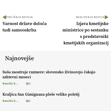
PREJŠNJA NOVICA
NASLEDNJA NOVICA
Varnost države določa
Izjava kmetijske
tudi samooskrba
ministrice po sestanku
s predstavniki
kmetijskih organizacij
Najnovejše
Suša zaostruje razmere: slovensko živinorejo čakajo
zahtevni meseci
Kmečki Glas
0
Kraljica San Gimignana pleše veliko poletij
Kmečki Glas
0