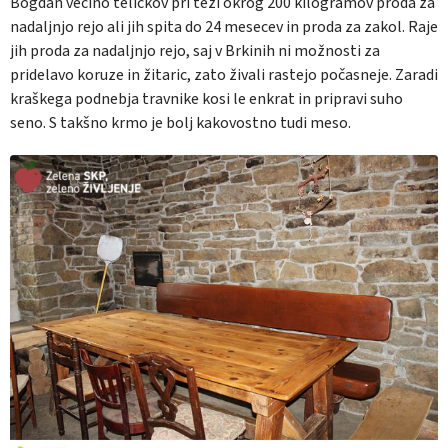
Bogdan večino teličkov pri teži okrog 200 kilogramov proda za
nadaljnjo rejo ali jih spita do 24 mesecev in proda za zakol. Raje
jih proda za nadaljnjo rejo, saj v Brkinih ni možnosti za
pridelavo koruze in žitaric, zato živali rastejo počasneje. Zaradi
kraškega podnebja travnike kosi le enkrat in pripravi suho
seno. S takšno krmo je bolj kakovostno tudi meso.