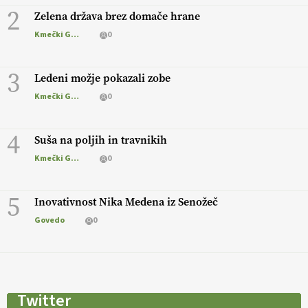
2
Zelena država brez domače hrane
Kmečki Glas
0
3
Ledeni možje pokazali zobe
Kmečki Glas
0
4
Suša na poljih in travnikih
Kmečki Glas
0
5
Inovativnost Nika Medena iz Senožeč
Govedo
0
Twitter