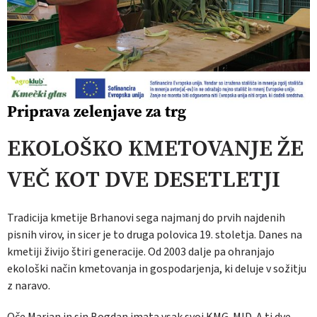
Priprava zelenjave za trg
EKOLOŠKO KMETOVANJE ŽE
VEČ KOT DVE DESETLETJI
Tradicija kmetije Brhanovi sega najmanj do prvih najdenih
pisnih virov, in sicer je to druga polovica 19. stoletja. Danes na
kmetiji živijo štiri generacije. Od 2003 dalje pa ohranjajo
ekološki način kmetovanja in gospodarjenja, ki deluje v sožitju
z naravo.
Oče Marjan in sin Bogdan imata vsak svoj KMG-MID. A ti dve