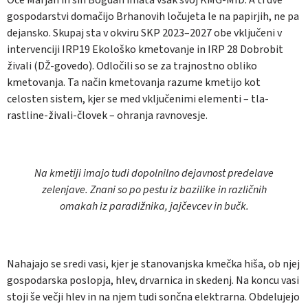
gospodarstvi domačijo Brhanovih ločujeta le na papirjih, ne pa
dejansko. Skupaj sta v okviru SKP 2023–2027 obe vključeni v
intervenciji IRP19 Ekološko kmetovanje in IRP 28 Dobrobit
živali (DŽ-govedo). Odločili so se za trajnostno obliko
kmetovanja. Ta način kmetovanja razume kmetijo kot
celosten sistem, kjer se med vključenimi elementi – tla-
rastline-živali-človek – ohranja ravnovesje.
Na kmetiji imajo tudi dopolnilno dejavnost predelave
zelenjave. Znani so po pestu iz bazilike in različnih
omakah iz paradižnika, jajčevcev in bučk.
Nahajajo se sredi vasi, kjer je stanovanjska kmečka hiša, ob njej
gospodarska poslopja, hlev, drvarnica in skedenj. Na koncu vasi
stoji še večji hlev in na njem tudi sončna elektrarna. Obdelujejo