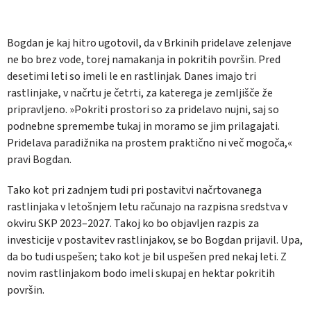
Bogdan je kaj hitro ugotovil, da v Brkinih pridelave zelenjave
ne bo brez vode, torej namakanja in pokritih površin. Pred
desetimi leti so imeli le en rastlinjak. Danes imajo tri
rastlinjake, v načrtu je četrti, za katerega je zemljišče že
pripravljeno. »Pokriti prostori so za pridelavo nujni, saj so
podnebne spremembe tukaj in moramo se jim prilagajati.
Pridelava paradižnika na prostem praktično ni več mogoča,«
pravi Bogdan.
Tako kot pri zadnjem tudi pri postavitvi načrtovanega
rastlinjaka v letošnjem letu računajo na razpisna sredstva v
okviru SKP 2023–2027. Takoj ko bo objavljen razpis za
investicije v postavitev rastlinjakov, se bo Bogdan prijavil. Upa,
da bo tudi uspešen; tako kot je bil uspešen pred nekaj leti. Z
novim rastlinjakom bodo imeli skupaj en hektar pokritih
površin.