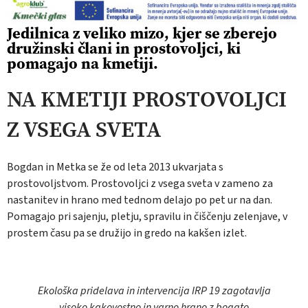
Jedilnica z veliko mizo, kjer se zberejo
družinski člani in prostovoljci, ki
pomagajo na kmetiji.
NA KMETIJI PROSTOVOLJCI
Z VSEGA SVETA
Bogdan in Metka se že od leta 2013 ukvarjata s
prostovoljstvom. Prostovoljci z vsega sveta v zameno za
nastanitev in hrano med tednom delajo po pet ur na dan.
Pomagajo pri sajenju, pletju, spravilu in čiščenju zelenjave, v
prostem času pa se družijo in gredo na kakšen izlet.
Ekološka pridelava in intervencija IRP 19 zagotavlja
visoko kakovostno in varno hrano z bogato