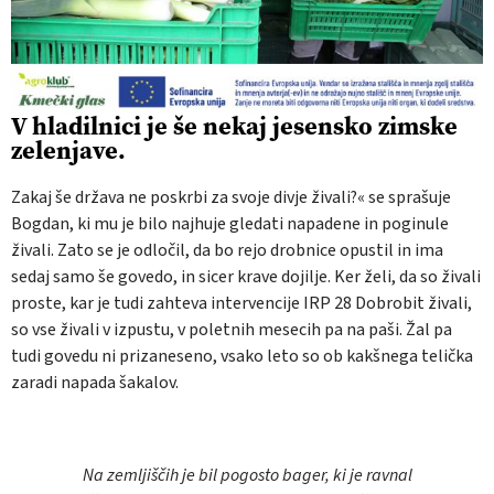
V hladilnici je še nekaj jesensko zimske
zelenjave.
Zakaj še država ne poskrbi za svoje divje živali?« se sprašuje
Bogdan, ki mu je bilo najhuje gledati napadene in poginule
živali. Zato se je odločil, da bo rejo drobnice opustil in ima
sedaj samo še govedo, in sicer krave dojilje. Ker želi, da so živali
proste, kar je tudi zahteva intervencije IRP 28 Dobrobit živali,
so vse živali v izpustu, v poletnih mesecih pa na paši. Žal pa
tudi govedu ni prizaneseno, vsako leto so ob kakšnega telička
zaradi napada šakalov.
Na zemljiščih je bil pogosto bager, ki je ravnal