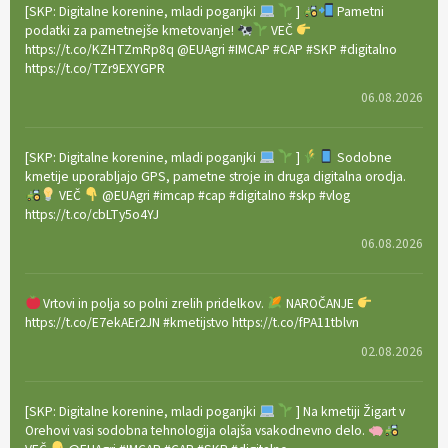
[SKP: Digitalne korenine, mladi poganjki
]
Pametni
podatki za pametnejše kmetovanje!
VEČ
https://t.co/KZHTZmRp8q @EUAgri #IMCAP #CAP #SKP #digitalno
https://t.co/TZr9EXYGPR
06.08.2026
[SKP: Digitalne korenine, mladi poganjki
]
Sodobne
kmetije uporabljajo GPS, pametne stroje in druga digitalna orodja.
VEČ
@EUAgri #imcap #cap #digitalno #skp #vlog
https://t.co/cbLTy5o4YJ
06.08.2026
Vrtovi in polja so polni zrelih pridelkov.
NAROČANJE
https://t.co/E7ekAEr2JN #kmetijstvo https://t.co/fPA11tblvn
02.08.2026
[SKP: Digitalne korenine, mladi poganjki
] Na kmetiji Žigart v
Orehovi vasi sodobna tehnologija olajša vsakodnevno delo.