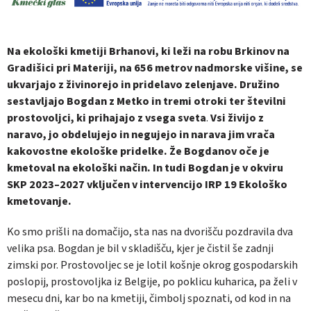
Na ekološki kmetiji Brhanovi, ki leži na robu Brkinov na
Gradišici pri Materiji, na 656 metrov nadmorske višine, se
ukvarjajo z živinorejo in pridelavo zelenjave. Družino
sestavljajo Bogdan z Metko in tremi otroki ter številni
prostovoljci, ki prihajajo z vsega sveta
.
Vsi živijo z
naravo, jo obdelujejo in negujejo in narava jim vrača
kakovostne ekološke pridelke. Že Bogdanov oče je
kmetoval na ekološki način. In tudi Bogdan je v okviru
SKP 2023–2027 vključen v intervencijo IRP 19 Ekološko
kmetovanje.
Ko smo prišli na domačijo, sta nas na dvorišču pozdravila dva
velika psa. Bogdan je bil v skladišču, kjer je čistil še zadnji
zimski por. Prostovoljec se je lotil košnje okrog gospodarskih
poslopij, prostovoljka iz Belgije, po poklicu kuharica, pa želi v
mesecu dni, kar bo na kmetiji, čimbolj spoznati, od kod in na