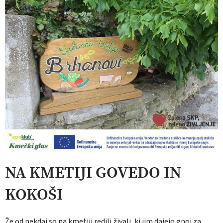
NA KMETIJI GOVEDO IN
KOKOŠI
Že od nekdaj so na kmetiji redili živali, ki jim dajejo gnoj za