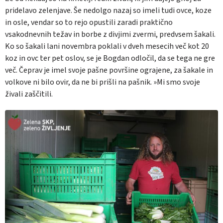
pridelavo zelenjave. Še nedolgo nazaj so imeli tudi ovce, koze
in osle, vendar so to rejo opustili zaradi praktično
vsakodnevnih težav in borbe z divjimi zvermi, predvsem šakali.
Ko so šakali lani novembra poklali v dveh mesecih več kot 20
koz in ovc ter pet oslov, se je Bogdan odločil, da se tega ne gre
več. Čeprav je imel svoje pašne površine ograjene, za šakale in
volkove ni bilo ovir, da ne bi prišli na pašnik. »Mi smo svoje
živali zaščitili.