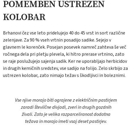
POMEMBEN USTREZEN
KOLOBAR
Brhanovi čez vse leto pridelujejo 40 do 45 vrst in sort različne
zelenjave. Za 90 % vseh vrtnin posadijo sadike. Sejejo v
glavnem le korenček. Posejan posevek namreč zahteva še več
ročnega dela pri pletju plevela, ki hitro prerase vrtnino, zato
se raje poslužujejo sajenja sadik. Ker ne uporabljajo herbicidov
in drugih kemičnih sredstev, vse sadijo na folijo. Zelo skrbijo za
ustrezen kolobar, zato nimajo težav s škodljivci in boleznimi.
Vse njive morajo biti ograjene z električnim pastirjem
zaradi številčne divjadi, zveri in drugih gozdnih
živali. Zato je velika razparceliranost dodatna
težava in morajo imeti vsaj deset pastirjev.