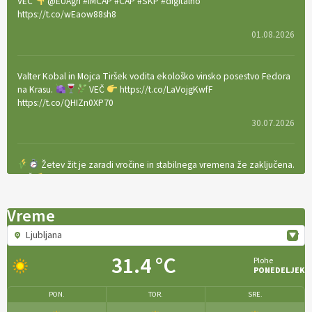
VEČ
@EUAgri #IMCAP #CAP #SKP #digitalno
https://t.co/wEaow88sh8
01.08.2026
Valter Kobal in Mojca Tiršek vodita ekološko vinsko posestvo Fedora
na Krasu.
VEČ
https://t.co/LaVojgKwfF
https://t.co/QHIZn0XP70
30.07.2026
Žetev žit je zaradi vročine in stabilnega vremena že zaključena.
VEČ
https://t.co/bBWaIz6Hhh https://t.co/TtKoOF5ENS
23.07.2026
Vreme
Ljubljana
[EKOloško = LOGIČNO
]
Ameriške borovnice so odlična izbira za
ekološko pridelavo.
VEČ
https://t.co/aPQkmLUy2j @EUAgri
31.4 °C
Plohe
#IMCAP #CAP https://t.co/tQd9tB1THk
PONEDELJEK
22.07.2026
PON.
TOR.
SRE.