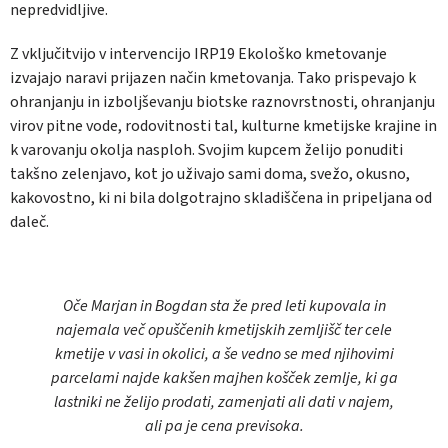
nepredvidljive.
Z vključitvijo v intervencijo IRP19 Ekološko kmetovanje
izvajajo naravi prijazen način kmetovanja. Tako prispevajo k
ohranjanju in izboljševanju biotske raznovrstnosti, ohranjanju
virov pitne vode, rodovitnosti tal, kulturne kmetijske krajine in
k varovanju okolja nasploh. Svojim kupcem želijo ponuditi
takšno zelenjavo, kot jo uživajo sami doma, svežo, okusno,
kakovostno, ki ni bila dolgotrajno skladiščena in pripeljana od
daleč.
Oče Marjan in Bogdan sta že pred leti kupovala in
najemala več opuščenih kmetijskih zemljišč ter cele
kmetije v vasi in okolici, a še vedno se med njihovimi
parcelami najde kakšen majhen košček zemlje, ki ga
lastniki ne želijo prodati, zamenjati ali dati v najem,
ali pa je cena previsoka.