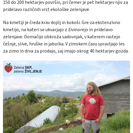
150 do 200 hektarjev površin, pri čemer je pet hektarjev njiv za
pridelavo različnih vrst ekološke zelenjave.
Na kmetiji je čreda krav dojilj in kokoši. Gre za ekstenzivno
kmetijo, na kateri se ukvarjajo z živinorejo in pridelavo
zelenjave. Domačijo obkroža sadovnjak, v katerem rastejo
češnje, slive, hruške in jabolka. V zimskem času spravljajo les
za zimo in drva za prodajo, saj imajo okrog 40 hektarjev gozda.