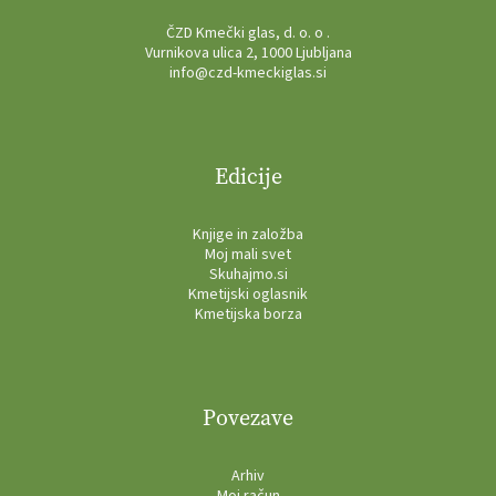
ČZD Kmečki glas, d. o. o .
Vurnikova ulica 2, 1000 Ljubljana
info@czd-kmeckiglas.si
Edicije
Knjige in založba
Moj mali svet
Skuhajmo.si
Kmetijski oglasnik
Kmetijska borza
Povezave
Arhiv
Moj račun