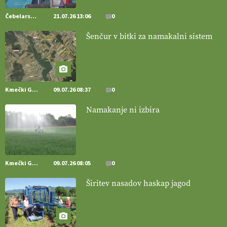
https://t.co/iQ8HkdQnsD
Čebelarstvo
21.07.26 13:06
0
20.07.2026
Šenčur v bitki za namakalni sistem
[EKOloško = LOGIČNO
]
Posestvo MonteMoro – ekološka
pridelava z mislijo na naravo.
VEČ
https://t.co/Z7jXvK4gjr
@EUAgri #IMCAP #CAP https://t.co/Bf31lnQSIb
15.07.2026
Kmečki Glas
09.07.26 08:37
0
Namakanje ni izbira
[EKOloško = LOGIČNO
]
Poleti pridelek rešujejo zdrava tla in
vlaga.
VEČ
https://t.co/qmMX2yevum @EUAgri #IMCAP #CAP
https://t.co/dDwsipE645
15.07.2026
Kmečki Glas
09.07.26 08:05
0
[EKOloško = LOGIČNO
]
Mulčer
– naravna pot do zdravih tal
Širitev nasadov haskap jagod
. VEČ
https://t.co/J7RkeaYpYu @EUAgri #IMCAP #CAP
https://t.co/RVG0FzcQN6
14.07.2026