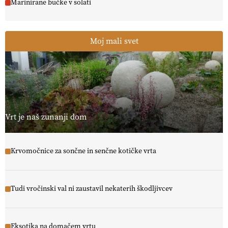
Marinirane bučke v solati
Moj mali svet
Vrt je naš zunanji dom
Krvomočnice za sončne in senčne kotičke vrta
Tudi vročinski val ni zaustavil nekaterih škodljivcev
Eksotika na domačem vrtu