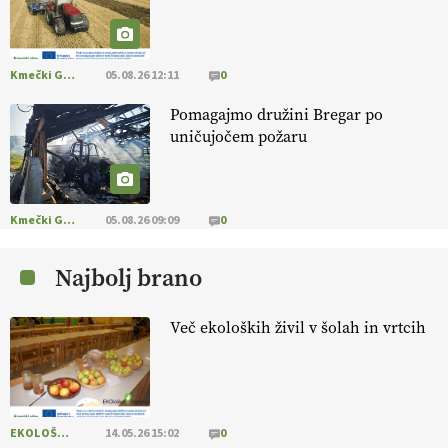
[EKOloško = LOGIČNO
]
Na kmetiji Polone Ratajc je pridelava
aronije
v dobrem desetletju zrasla v uspešno kmetijsko in
podjetniško zgodbo.
VEČ
https://t.co/EulJoSBYMi @EUAgri
#IMCAP #CAP https://t.co/xp1oihBDaJ
Kmečki Glas
05.08.26 12:11
0
13.07.2026
Pomagajmo družini Bregar po
uničujočem požaru
[EKOloško = LOGIČNO
]
Ekološka vina so vse bolj iskana doma in
v tujini
. Zato je ekološka pridelava odlična priložnost za slovenske
vinarje
. VEČ
https://t.co/XAe9EbeAbK @EUAgri #IMCAP #CAP
https://t.co/01qpoeLyNP
Kmečki Glas
05.08.26 09:09
0
13.07.2026
Najbolj brano
[EKOloško = LOGIČNO
] Mladi
so ključni za prihodnost
kmetijstva in uspešno prenovo kmetij
. VEČ
Več ekoloških živil v šolah in vrtcih
https://t.co/RRn8unbwXp @EUAgri #IMCAP #CAP
https://t.co/mnLHFv2VuP
13.07.2026
EKOLOŠKO LOGIČNO
14.05.26 15:02
0
[EKOloško = LOGIČNO
]
Ekološka reja kokoši skrbi za živali