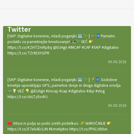
Twitter
[SKP: Digitalne korenine, mladi poganjki
]
Pametni
podatki za pametnejše kmetovanje!
VEČ
https://t.co/KZHTZmRp8q @EUAgri #IMCAP #CAP #SKP #digitalno
https://t.co/TZr9EXYGPR
06.08.2026
[SKP: Digitalne korenine, mladi poganjki
]
Sodobne
kmetije uporabljajo GPS, pametne stroje in druga digitalna orodja.
VEČ
@EUAgri #imcap #cap #digitalno #skp #vlog
https://t.co/cbLTy5o4YJ
06.08.2026
Vrtovi in polja so polni zrelih pridelkov.
NAROČANJE
https://t.co/E7ekAEr2JN #kmetijstvo https://t.co/fPA11tblvn