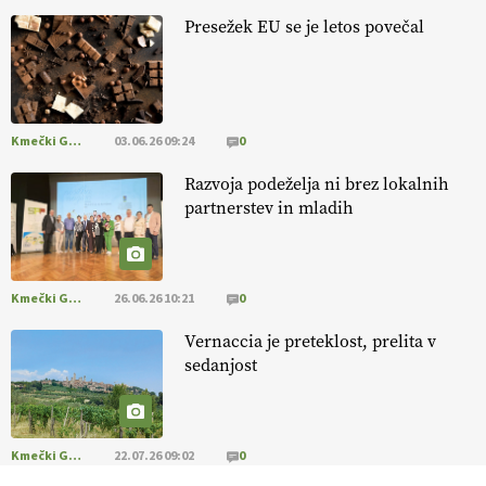
, okolje
in kakovostna jajca
. VEČ
https://t.co/PX49GVsP1M
Presežek EU se je letos povečal
@EUAgri #IMCAP #CAP https://t.co/a1xatzEeid
13.07.2026
Kmečki Glas
03.06.26 09:24
0
Razvoja podeželja ni brez lokalnih
partnerstev in mladih
Kmečki Glas
26.06.26 10:21
0
Vernaccia je preteklost, prelita v
sedanjost
Kmečki Glas
22.07.26 09:02
0