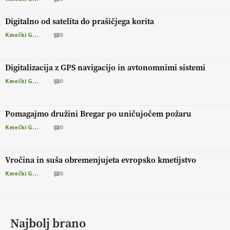
Digitalno od satelita do prašičjega korita
Kmečki Glas
0
Digitalizacija z GPS navigacijo in avtonomnimi sistemi
Kmečki Glas
0
Pomagajmo družini Bregar po uničujočem požaru
Kmečki Glas
0
Vročina in suša obremenjujeta evropsko kmetijstvo
Kmečki Glas
0
Najbolj brano