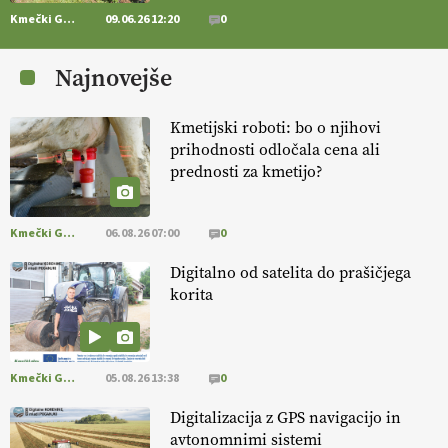
Kmečki Glas
09.06.26 12:20
0
[EKOloško = LOGIČNO
] Zdravje rastlin je ključno za
prehransko
varnost,
okolje in kakovost življenja. VEČ
Najnovejše
https://t.co/K0USFPJ5fJ @EUAgri #IMCAP #CAP
https://t.co/vcHhoOixHy
14.07.2026
Kmetijski roboti: bo o njihovi
prihodnosti odločala cena ali
prednosti za kmetijo?
[EKOloško = LOGIČNO
]
Danes ni pomembna le količina hrane,
ampak tudi način njene pridelave
. VEČ
https://t.co/bKGeI4ZcNi
@EUAgri #imcap #cap #blog https://t.co/2sllAmcKwG
Kmečki Glas
06.08.26 07:00
0
14.07.2026
Digitalno od satelita do prašičjega
korita
[EKOloško = LOGIČNO
]
Kakovostna ekološka semena in
prilagojene sorte
so temelj uspešne ekološke pridelave.
VEČ
https://t.co/OQSsax7l8V @EUAgri #IMCAP #CAP
https://t.co/PAL0zlhVia
Kmečki Glas
05.08.26 13:38
0
13.07.2026
Digitalizacija z GPS navigacijo in
avtonomnimi sistemi