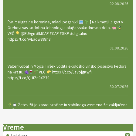
02.08.2026
[SKP: Digitalne korenine, mladi poganjki
] Na kmetiji Žigart v
Orehovi vasi sodobna tehnologija olajša vsakodnevno delo.
VEČ
@EUAgri #IMCAP #CAP #SKP #digitalno
https://t.co/wEaow88sh8
01.08.2026
Valter Kobal in Mojca Tiršek vodita ekološko vinsko posestvo Fedora
na Krasu.
VEČ
https://t.co/LaVojgKwfF
https://t.co/QHIZn0XP70
30.07.2026
Žetev žit je zaradi vročine in stabilnega vremena že zaključena.
VEČ
https://t.co/bBWaIz6Hhh https://t.co/TtKoOF5ENS
23.07.2026
Vreme
Ljubljana