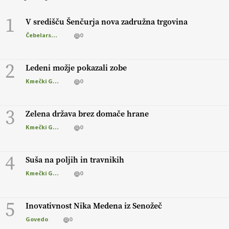
1
V središču Šenčurja nova zadružna trgovina
Čebelarstvo
0
2
Ledeni možje pokazali zobe
Kmečki Glas
0
3
Zelena država brez domače hrane
Kmečki Glas
0
4
Suša na poljih in travnikih
Kmečki Glas
0
5
Inovativnost Nika Medena iz Senožeč
Govedo
0