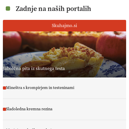
Zadnje na naših portalih
Skuhajmo.si
Jabolčna pita iz skutnega testa
Mineštra s krompirjem in testeninami
Sladoledna kremna rezina