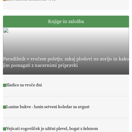
Knjige in založba
Paradižnik v vročem poletju: zakaj plodovi ne zorijo in kako
jim pomagati z naravnimi pripravki
Sladice za vroče dni
Lunine bukve - lunin setveni koledar za avgust
Vejicati rogovilček je užitni plevel, bogat z železom