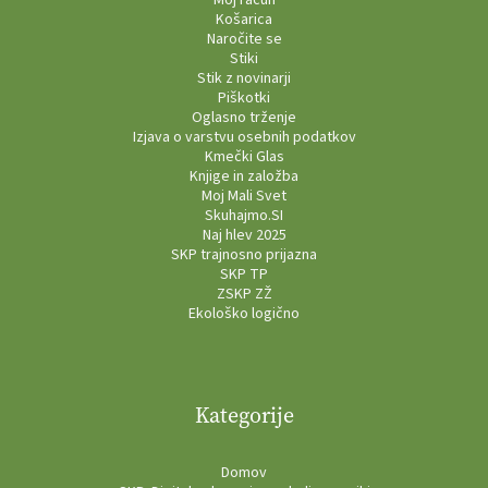
Košarica
Naročite se
Stiki
Stik z novinarji
Piškotki
Oglasno trženje
Izjava o varstvu osebnih podatkov
Kmečki Glas
Knjige in založba
Moj Mali Svet
Skuhajmo.SI
Naj hlev 2025
SKP trajnosno prijazna
SKP TP
ZSKP ZŽ
Ekološko logično
Kategorije
Domov