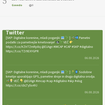
5
Govedo
0
Twitter
[SKP: Digitalne korenine, mladi poganjki
]
Pametni
podatki za pametnejše kmetovanje!
VEČ
https://t.co/KZHTZmRp8q @EUAgri #IMCAP #CAP #SKP #digitalno
https://t.co/TZr9EXYGPR
06.08.2026
[SKP: Digitalne korenine, mladi poganjki
]
Sodobne
kmetije uporabljajo GPS, pametne stroje in druga digitalna orodja.
VEČ
@EUAgri #imcap #cap #digitalno #skp #vlog
https://t.co/cbLTy5o4YJ
06.08.2026