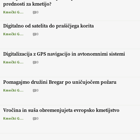
prednosti za kmetijo?
Kmečki Glas
0
Digitalno od satelita do prašičjega korita
Kmečki Glas
0
Digitalizacija z GPS navigacijo in avtonomnimi sistemi
Kmečki Glas
0
Pomagajmo družini Bregar po uničujočem požaru
Kmečki Glas
0
Vročina in suša obremenjujeta evropsko kmetijstvo
Kmečki Glas
0