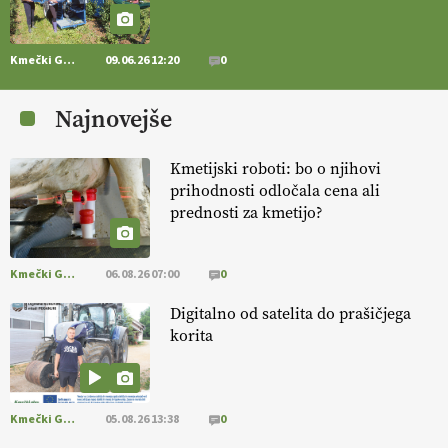
14.07.2026
Kmečki Glas
09.06.26 12:20
0
[EKOloško = LOGIČNO
] Zdravje rastlin je ključno za
prehransko
varnost,
okolje in kakovost življenja. VEČ
Najnovejše
https://t.co/K0USFPJ5fJ @EUAgri #IMCAP #CAP
https://t.co/vcHhoOixHy
14.07.2026
Kmetijski roboti: bo o njihovi
prihodnosti odločala cena ali
prednosti za kmetijo?
[EKOloško = LOGIČNO
]
Danes ni pomembna le količina hrane,
ampak tudi način njene pridelave
. VEČ
https://t.co/bKGeI4ZcNi
@EUAgri #imcap #cap #blog https://t.co/2sllAmcKwG
Kmečki Glas
06.08.26 07:00
0
14.07.2026
Digitalno od satelita do prašičjega
korita
[EKOloško = LOGIČNO
]
Kakovostna ekološka semena in
prilagojene sorte
so temelj uspešne ekološke pridelave.
VEČ
https://t.co/OQSsax7l8V @EUAgri #IMCAP #CAP
https://t.co/PAL0zlhVia
Kmečki Glas
05.08.26 13:38
0
13.07.2026