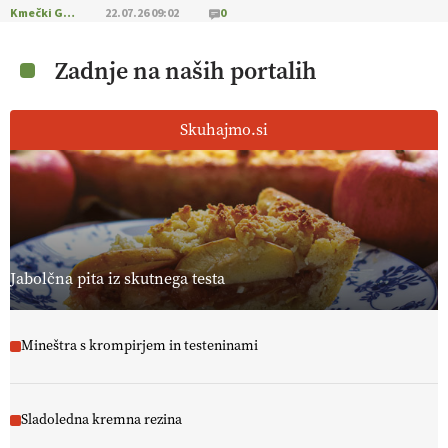
Kmečki Glas
22.07.26 09:02
0
Zadnje na naših portalih
Skuhajmo.si
Jabolčna pita iz skutnega testa
Mineštra s krompirjem in testeninami
Sladoledna kremna rezina