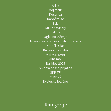
Arhiv
Moj račun
Košarica
Naročite se
Stiki
Stik z novinarji
Piškotki
Oglasno trženje
Izjava o varstvu osebnih podatkov
Kmečki Glas
Knjige in založba
Moj Mali Svet
Skuhajmo.SI
Naj hlev 2025
SKP trajnosno prijazna
SKP TP
ZSKP ZŽ
Ekološko logično
Kategorije