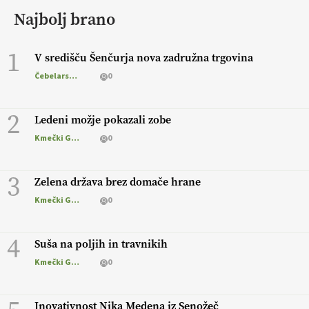
Najbolj brano
1
V središču Šenčurja nova zadružna trgovina
Čebelarstvo
0
2
Ledeni možje pokazali zobe
Kmečki Glas
0
3
Zelena država brez domače hrane
Kmečki Glas
0
4
Suša na poljih in travnikih
Kmečki Glas
0
Inovativnost Nika Medena iz Senožeč