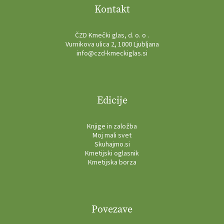
Kontakt
ČZD Kmečki glas, d. o. o .
Vurnikova ulica 2, 1000 Ljubljana
info@czd-kmeckiglas.si
Edicije
Knjige in založba
Moj mali svet
Skuhajmo.si
Kmetijski oglasnik
Kmetijska borza
Povezave