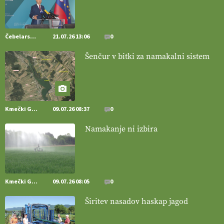
naravno peneče vino, tudi v Sloveniji.
VEČ
https://t.co/9fpqD3fCrE @EUAgri #IMCAP #CAP
https://t.co/iQ8HkdQnsD
Čebelarstvo
21.07.26 13:06
0
20.07.2026
Šenčur v bitki za namakalni sistem
[EKOloško = LOGIČNO
]
Posestvo MonteMoro – ekološka
pridelava z mislijo na naravo.
VEČ
https://t.co/Z7jXvK4gjr
@EUAgri #IMCAP #CAP https://t.co/Bf31lnQSIb
15.07.2026
Kmečki Glas
09.07.26 08:37
0
Namakanje ni izbira
[EKOloško = LOGIČNO
]
Poleti pridelek rešujejo zdrava tla in
vlaga.
VEČ
https://t.co/qmMX2yevum @EUAgri #IMCAP #CAP
https://t.co/dDwsipE645
15.07.2026
Kmečki Glas
09.07.26 08:05
0
[EKOloško = LOGIČNO
]
Mulčer
– naravna pot do zdravih tal
Širitev nasadov haskap jagod
. VEČ
https://t.co/J7RkeaYpYu @EUAgri #IMCAP #CAP
https://t.co/RVG0FzcQN6