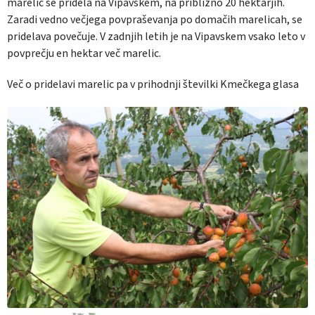
marelic se pridela na Vipavskem, na približno 20 hektarjih.
Zaradi vedno večjega povpraševanja po domačih marelicah, se
pridelava povečuje. V zadnjih letih je na Vipavskem vsako leto v
povprečju en hektar več marelic.
Več o pridelavi marelic pa v prihodnji številki Kmečkega glasa