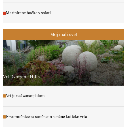
Marinirane bučke v solati
Moj mali svet
Vrt Dvorjane Hills
Vrt je naš zunanji dom
Krvomočnice za sončne in senčne kotičke vrta