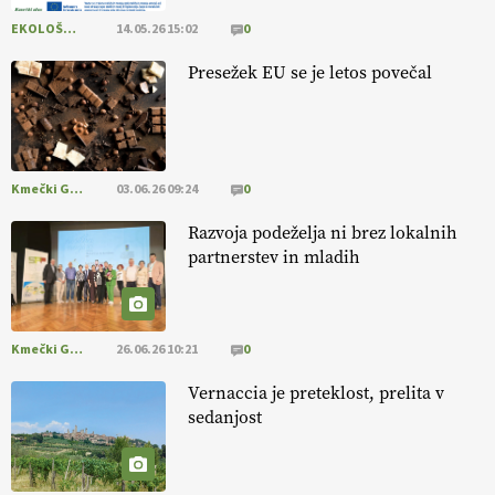
EKOLOŠKO LOGIČNO
14.05.26 15:02
0
[EKOloško = LOGIČNO
]
Ekološka reja kokoši skrbi za živali
, okolje
in kakovostna jajca
. VEČ
https://t.co/PX49GVsP1M
Presežek EU se je letos povečal
@EUAgri #IMCAP #CAP https://t.co/a1xatzEeid
13.07.2026
Kmečki Glas
03.06.26 09:24
0
Razvoja podeželja ni brez lokalnih
partnerstev in mladih
Kmečki Glas
26.06.26 10:21
0
Vernaccia je preteklost, prelita v
sedanjost