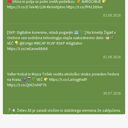
Vrtovi in polja so polni zrelih pridelkov.
NAROČANJE
https://t.co/E7ekAEr2JN #kmetijstvo https://t.co/fPA11tblvn
02.08.2026
[SKP: Digitalne korenine, mladi poganjki
] Na kmetiji Žigart v
Orehovi vasi sodobna tehnologija olajša vsakodnevno delo.
VEČ
@EUAgri #IMCAP #CAP #SKP #digitalno
https://t.co/wEaow88sh8
01.08.2026
Valter Kobal in Mojca Tiršek vodita ekološko vinsko posestvo Fedora
na Krasu.
VEČ
https://t.co/LaVojgKwfF
https://t.co/QHIZn0XP70
30.07.2026
Žetev žit je zaradi vročine in stabilnega vremena že zaključena.
VEČ
https://t.co/bBWaIz6Hhh https://t.co/TtKoOF5ENS
23.07.2026