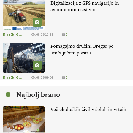
Digitalizacija z GPS navigacijo in
avtonomnimi sistemi
[EKOloško = LOGIČNO
]
Na kmetiji Polone Ratajc je pridelava
aronije
v dobrem desetletju zrasla v uspešno kmetijsko in
podjetniško zgodbo.
VEČ
https://t.co/EulJoSBYMi @EUAgri
#IMCAP #CAP https://t.co/xp1oihBDaJ
Kmečki Glas
05.08.26 12:11
0
13.07.2026
Pomagajmo družini Bregar po
uničujočem požaru
[EKOloško = LOGIČNO
]
Ekološka vina so vse bolj iskana doma in
v tujini
. Zato je ekološka pridelava odlična priložnost za slovenske
vinarje
. VEČ
https://t.co/XAe9EbeAbK @EUAgri #IMCAP #CAP
https://t.co/01qpoeLyNP
Kmečki Glas
05.08.26 09:09
0
13.07.2026
Najbolj brano
[EKOloško = LOGIČNO
] Mladi
so ključni za prihodnost
kmetijstva in uspešno prenovo kmetij
. VEČ
Več ekoloških živil v šolah in vrtcih
https://t.co/RRn8unbwXp @EUAgri #IMCAP #CAP
https://t.co/mnLHFv2VuP
13.07.2026