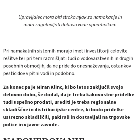
Upravljalec mora biti strokovnjak za namakanje in
mora zagotavljati dobavo vode uporabnikom
Pri namakalnih sistemih morajo imeti inve­stitorji celovite
rešitve ter pri tem razmišljati tudi o vodovarstvenih in drugih
posebnih ob­močjih, da ne pride do onesnaževanja, ostan­kov
pesticidov v pitni vodi in podobno.
Za konec pa je Miran Klinc, ki bo letos za­ključil svojo
delovno dobo, še dodal, da je tre­ba kakovostne pridelke
tudi uspešno prodati, urediti je treba regionalne
skladiščne in di­stribucijske centre, ki bodo pridelke
ustrezno skladiščili, pakirali in dostavljali na trgovske
police in v javne zavode.