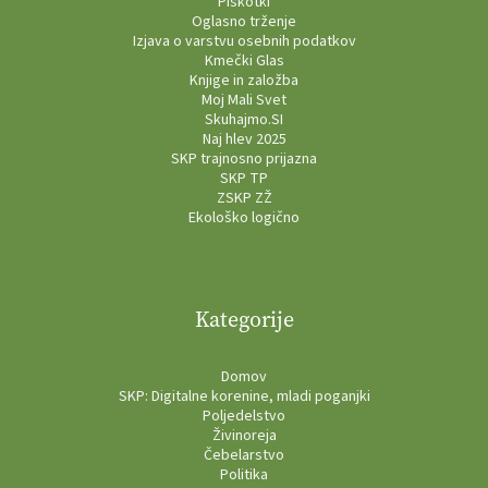
Piškotki
Oglasno trženje
Izjava o varstvu osebnih podatkov
Kmečki Glas
Knjige in založba
Moj Mali Svet
Skuhajmo.SI
Naj hlev 2025
SKP trajnosno prijazna
SKP TP
ZSKP ZŽ
Ekološko logično
Kategorije
Domov
SKP: Digitalne korenine, mladi poganjki
Poljedelstvo
Živinoreja
Čebelarstvo
Politika