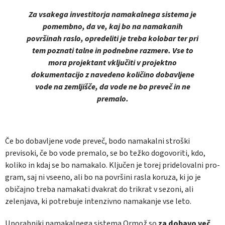
Za vsakega investitorja namakalnega sistema je
pomembno, da ve, kaj bo na namakanih
površinah raslo, opredeliti je treba kolobar ter pri
tem poznati talne in podnebne razmere. Vse to
mora projektant vključiti v projektno
dokumentacijo z navedeno količino dobavljene
vode na zemljišče, da vode ne bo preveč in ne
premalo.
Če bo dobavljene vode preveč, bodo nama­kalni stroški
previsoki, če bo vode premalo, se bo težko dogovoriti, kdo,
koliko in kdaj se bo namakalo. Ključen je torej pridelovalni pro­
gram, saj ni vseeno, ali bo na površini rasla koruza, ki jo je
običajno treba namakati dva­krat do trikrat v sezoni, ali
zelenjava, ki potre­buje intenzivno namakanje vse leto.
Uporabniki namakalnega sistema Ormož so
za dobavo več