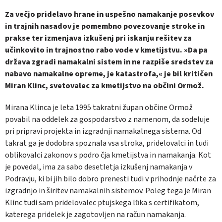
Za večjo pridelavo hrane in uspešno namakanje posevkov
in trajnih na­sadov je pomembno povezovanje stroke in
prakse ter izmenjava izkušenj pri iskanju rešitev za
učinkovito in trajnostno rabo vode v kmetijstvu. »Da pa
država zgra­di namakalni sistem in ne razpiše sredstev za
nabavo namakalne opreme, je katastro­fa,« je bil kritičen
Miran Klinc, svetovalec za kmetijstvo na občini Ormož.
Mirana Klinca je leta 1995 takratni župan občine Ormož
povabil na oddelek za gospo­darstvo z namenom, da sodeluje
pri pripravi projekta in izgradnji namakalnega sistema. Od
takrat ga je dodobra spoznala vsa stroka, pridelovalci in tudi
oblikovalci zakonov s podro čja kmetijstva in namakanja. Kot
je po­vedal, ima za sabo desetletja izkušenj nama­kanja v
Podravju, ki bi jih bilo dobro prene­sti tudi v prihodnje načrte za
izgradnjo in ši­ritev namakalnih sistemov. Poleg tega je Mi­ran
Klinc tudi sam pridelovalec ptujskega lü­ka s certifikatom,
katerega pridelek je zagoto­vljen na račun namakanja.