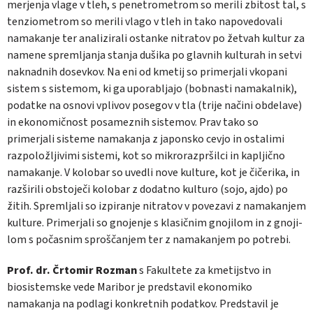
merje­nja vlage v tleh, s penetrometrom so merili zbitost tal, s
tenziometrom so merili vlago v tleh in tako napovedovali
namakanje ter ana­lizirali ostanke nitratov po žetvah kultur za
namene spremljanja stanja dušika po glavnih kulturah in setvi
naknadnih dosevkov. Na eni od kmetij so primerjali vkopani
sistem s si­stemom, ki ga uporabljajo (bobnasti namakal­nik),
podatke na osnovi vplivov posegov v tla (trije načini obdelave)
in ekonomičnost posa­meznih sistemov. Prav tako so
primerjali si­steme namakanja z japonsko cevjo in ostali­mi
razpoložljivimi sistemi, kot so mikrorazpr­šilci in kapljično
namakanje. V kolobar so uvedli nove kulture, kot je čičerika, in
razši­rili obstoječi kolobar z dodatno kulturo (sojo, ajdo) po
žitih. Spremljali so izpiranje nitratov v povezavi z namakanjem
kulture. Primerjali so gnojenje s klasičnim gnojilom in z gnoji­
lom s počasnim sproščanjem ter z namaka­njem po potrebi.
Prof. dr. Črtomir Rozman
s Fakultete za kmetijstvo in
biosistemske vede Maribor je predstavil ekonomiko
namakanja na podlagi konkretnih podatkov. Predstavil je