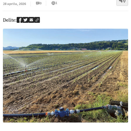
1
0
28 aprila, 2026
Delite: