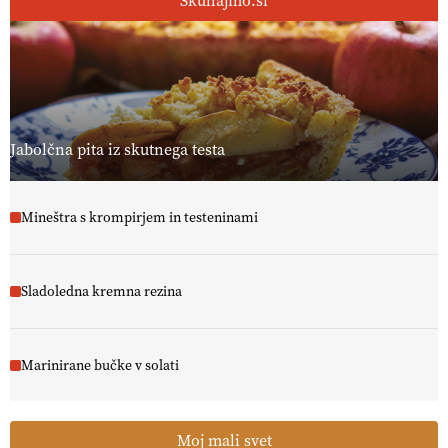
Skuhajmo.si
[EKOloško = LOGIČNO
]
Ekološka reja kokoši skrbi za živali
, okolje
in kakovostna jajca
. VEČ
https://t.co/PX49GVsP1M
@EUAgri #IMCAP #CAP https://t.co/a1xatzEeid
13.07.2026
Jabolčna pita iz skutnega testa
Mineštra s krompirjem in testeninami
Sladoledna kremna rezina
Marinirane bučke v solati
Moj mali svet