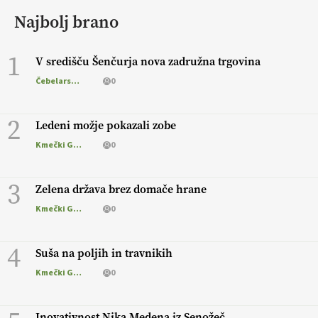
Najbolj brano
1
V središču Šenčurja nova zadružna trgovina
Čebelarstvo
0
2
Ledeni možje pokazali zobe
Kmečki Glas
0
3
Zelena država brez domače hrane
Kmečki Glas
0
4
Suša na poljih in travnikih
Kmečki Glas
0
Inovativnost Nika Medena iz Senožeč