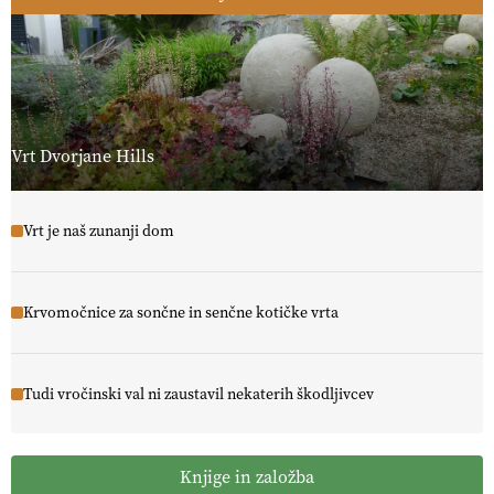
Vrt Dvorjane Hills
Vrt je naš zunanji dom
Krvomočnice za sončne in senčne kotičke vrta
Tudi vročinski val ni zaustavil nekaterih škodljivcev
Knjige in založba