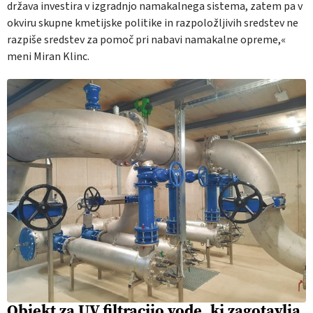
država investira v izgradnjo namakalnega sistema, za­tem pa v
okviru skupne kmetijske politike in razpoložljivih sredstev ne
razpiše sredstev za pomoč pri nabavi namakalne opreme,«
meni Miran Klinc.
Objekt za UV filtracijo vode, ki zagotavlja