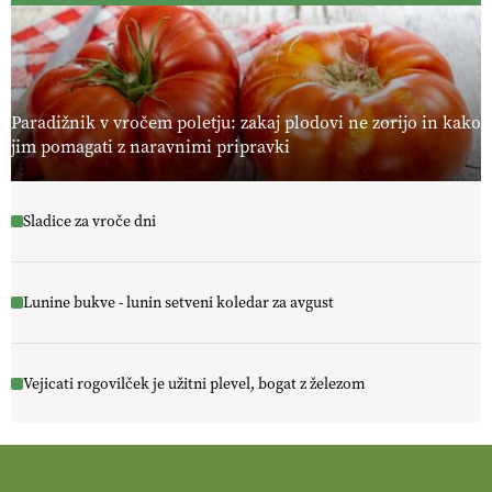
Paradižnik v vročem poletju: zakaj plodovi ne zorijo in kako
jim pomagati z naravnimi pripravki
Sladice za vroče dni
Lunine bukve - lunin setveni koledar za avgust
Vejicati rogovilček je užitni plevel, bogat z železom