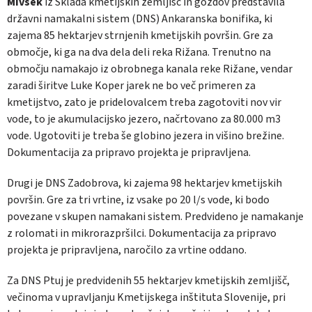
Mivšek
iz Sklada kmetijskih zemljišč in gozdov predstavila
državni nama­kalni sistem (DNS) Ankaranska bonifika, ki
zajema 85 hektarjev strnjenih kmetijskih po­vršin. Gre za
območje, ki ga na dva dela deli reka Rižana. Trenutno na
območju namakajo iz obrobnega kanala reke Rižane, vendar
za­radi širitve Luke Koper jarek ne bo več pri­meren za
kmetijstvo, zato je pridelovalcem treba zagotoviti nov vir
vode, to je akumula­cijsko jezero, načrtovano za 80.000 m3
vode. Ugotoviti je treba še globino jezera in višino brežine.
Dokumentacija za pripravo projekta je pripravljena.
Drugi je DNS Zadobrova, ki zajema 98 hek­tarjev kmetijskih
površin. Gre za tri vrtine, iz vsake po 20 l/s vode, ki bodo
povezane v sku­pen namakani sistem. Predvideno je namaka­nje
z rolomati in mikrorazpršilci. Dokumenta­cija za pripravo
projekta je pripravljena, naro­čilo za vrtine oddano.
Za DNS Ptuj je predvidenih 55 hektarjev kmetijskih zemljišč,
večinoma v upravljanju Kmetijskega inštituta Slovenije, pri