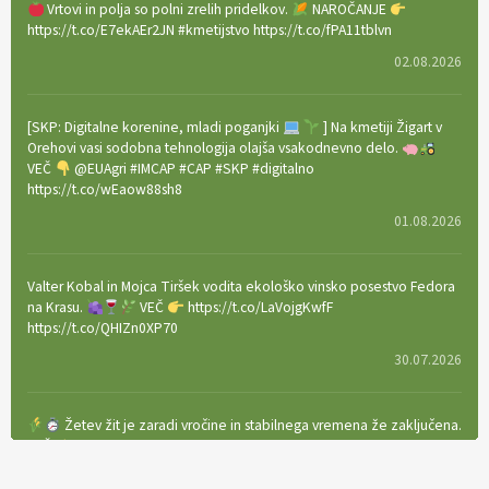
Vrtovi in polja so polni zrelih pridelkov.
NAROČANJE
https://t.co/E7ekAEr2JN #kmetijstvo https://t.co/fPA11tblvn
02.08.2026
[SKP: Digitalne korenine, mladi poganjki
] Na kmetiji Žigart v
Orehovi vasi sodobna tehnologija olajša vsakodnevno delo.
VEČ
@EUAgri #IMCAP #CAP #SKP #digitalno
https://t.co/wEaow88sh8
01.08.2026
Valter Kobal in Mojca Tiršek vodita ekološko vinsko posestvo Fedora
na Krasu.
VEČ
https://t.co/LaVojgKwfF
https://t.co/QHIZn0XP70
30.07.2026
Žetev žit je zaradi vročine in stabilnega vremena že zaključena.
VEČ
https://t.co/bBWaIz6Hhh https://t.co/TtKoOF5ENS
23.07.2026