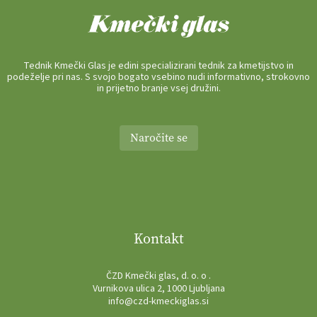
Tednik Kmečki Glas je edini specializirani tednik za kmetijstvo in
podeželje pri nas. S svojo bogato vsebino nudi informativno, strokovno
in prijetno branje vsej družini.
Naročite se
Kontakt
ČZD Kmečki glas, d. o. o .
Vurnikova ulica 2, 1000 Ljubljana
info@czd-kmeckiglas.si