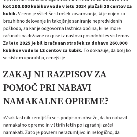
kot 100.000 kubikov vode v le­tu 2024 plačali 20 centov za
kubik.
V ceno je vštet še strošek zavarovanja, ki je nujen za
brezhibno delovanje in takojšnje saniranje ne­predvidenih
poškodb, za kar je odgovorna las­tnica občina, ki ne more
računati na državne razpise iz naslova posodobitev sistemov.
Za
le­to 2025 je bil izračunan strošek za dobavo 260.000
kubikov vode le 13 centov za kubik.
To dokazuje, da bolj ko
se sistem uporablja, cenejši je.
ZAKAJ NI RAZPISOV ZA
POMOČ PRI NABAVI
NAMAKALNE OPREME?
»Vsak lastnik zemljišča se s podpisom obve­že, da bo nabavil
namakalno opremo in v šti­rih letih po izgradnji začel
namakati. Zato je povsem nerazumljivo in nelogično, da