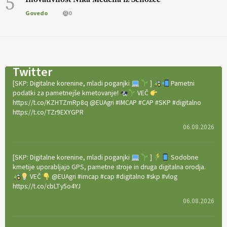
5
Govedo
0
Twitter
[SKP: Digitalne korenine, mladi poganjki
]
Pametni
podatki za pametnejše kmetovanje!
VEČ
https://t.co/KZHTZmRp8q @EUAgri #IMCAP #CAP #SKP #digitalno
https://t.co/TZr9EXYGPR
06.08.2026
[SKP: Digitalne korenine, mladi poganjki
]
Sodobne
kmetije uporabljajo GPS, pametne stroje in druga digitalna orodja.
VEČ
@EUAgri #imcap #cap #digitalno #skp #vlog
https://t.co/cbLTy5o4YJ
06.08.2026