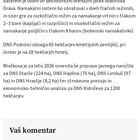
katerem je vodni vir desnobrežni drenažni jarek vodotoka
Drava. Namakalni sistem bo obratoval v dveh tlačnih režimih,
in sicer gre za nizkotlačni re­žim za namakanje vrtnin s tlakom
2–3 bare (kapljači in razpršilci) in visokotlačni režim za
namakanje poljščin s tlakom 8 barov (boben­ski namakalniki).
DNS Podvinci obsega 65 hektarjev kmetij­skih zemljišč, pri
čemer je na 18 hektarjih hmelj.
Mivškova je za leto 2026 omenila še pripra­vo javnega naročila
za DNS Starše (224 ha), DNS Hajdina (76 ha), DNS Limbuš (97
ha) in DNS Hrastje (9,2 ha) ter strokovno presojo in
ekonomsko-tehnično analizo za DNS Kidričevo za 1200
hektarjev.
Vaš komentar