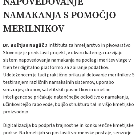
NAPOVEDOVANJE
NAMAKANJA S POMOČJO
MERILNIKOV
Dr. Boštjan Naglič
z Inštituta za hmeljarstvo in pivovarstvo
Slovenije je predstavil projekt, v okviru katerega razvijajo
sistem napovedova­nja namakanja na podlagi meritev vlage v
tleh ter digitalno platformo za zbiranje podatkov.
Udeležencem je tudi praktično prikazal delo­vanje merilnikov. S
testiranjem različnih nama­kalnih sistemov, uporabo
senzorjev, dronov, sa­telitskih posnetkov in umetne
inteligence se pričakuje natančnejše odločitve o namakanju,
učinkovitejšo rabo vode, boljšo strukturo tal in višjo kmetijsko
proizvodnjo.
Digitalizacija bo podprla trajnostne in kon­kurenčne kmetijske
prakse. Na kmetijah so postavili vremenske postaje, senzorje