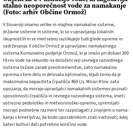
stalno neoporečnost vode za namakanje
(Foto: arhiv Občine Ormož)
V Sloveniji imamo velike in majhne nama­kalne sisteme,
državne sisteme in sisteme, ki so v upravljanju lokalnih
skupnostih in se med seboj razlikujejo tudi glede opreme in
vzdrževanja. V občini Ormož je upravljalec na­makalnega
sistema Komunalno podjetje Or­mož, ki je imelo pri dobavi 300
litrov vode na sekundo na določeni veji cevnega razvodnega
sistema težave zaradi preobremenitve, zato na­makalna
oprema v tem delu ni delovala opti­malno, kljub temu da je
maksimalna kapacite­ta črpališča 460 l/s. Miran Klinc zato
opozarja, da morajo upravljalci namakalnih sistemov po­znati
sposobnosti črpališča in cevnega razvod­nega sistema, imeti
ustrezno pedološko in me­teorološko opremo, spremljati
morajo podneb­ne razmere ter razpolagati z znanjem o nama­
kanju v kmetijstvu, da bodo uporabnikom zna­li svetovati, kdaj
kateri kulturi dati potrebno količino vode.