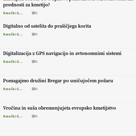
prednosti za kmetijo?
Kmečki Glas
0
Digitalno od satelita do prašičjega korita
Kmečki Glas
0
Digitalizacija z GPS navigacijo in avtonomnimi sistemi
Kmečki Glas
0
Pomagajmo družini Bregar po uničujočem požaru
Kmečki Glas
0
Vročina in suša obremenjujeta evropsko kmetijstvo
Kmečki Glas
0