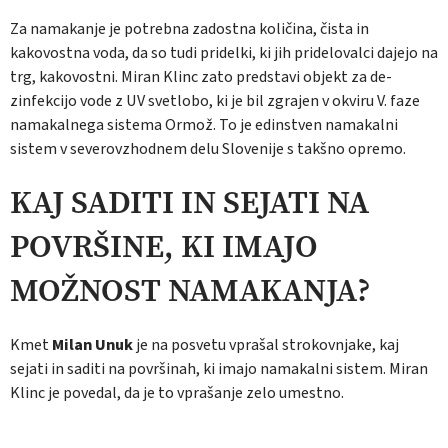
Za namakanje je potrebna zadostna količi­na, čista in
kakovostna voda, da so tudi pri­delki, ki jih pridelovalci dajejo na
trg, kakovo­stni. Miran Klinc zato predstavi objekt za de­
zinfekcijo vode z UV svetlobo, ki je bil zgra­jen v okviru V. faze
namakalnega sistema Or­mož. To je edinstven namakalni
sistem v seve­rovzhodnem delu Slovenije s takšno opremo.
KAJ SADITI IN SEJATI NA
POVRŠINE, KI IMAJO
MOŽNOST NAMAKANJA?
Kmet
Milan Unuk
je na posvetu vprašal strokovnjake, kaj
sejati in saditi na površinah, ki imajo namakalni sistem. Miran
Klinc je po­vedal, da je to vprašanje zelo umestno.