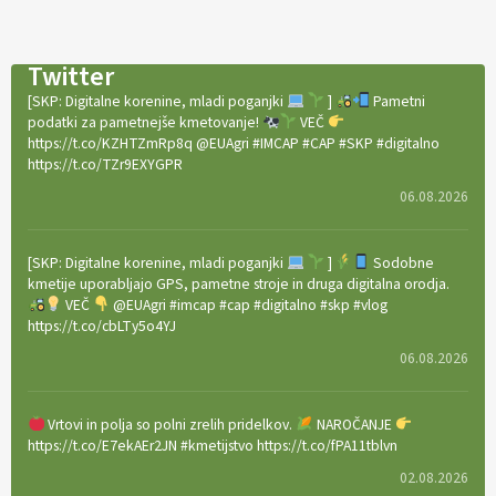
Twitter
[SKP: Digitalne korenine, mladi poganjki
]
Pametni
podatki za pametnejše kmetovanje!
VEČ
https://t.co/KZHTZmRp8q @EUAgri #IMCAP #CAP #SKP #digitalno
https://t.co/TZr9EXYGPR
06.08.2026
[SKP: Digitalne korenine, mladi poganjki
]
Sodobne
kmetije uporabljajo GPS, pametne stroje in druga digitalna orodja.
VEČ
@EUAgri #imcap #cap #digitalno #skp #vlog
https://t.co/cbLTy5o4YJ
06.08.2026
Vrtovi in polja so polni zrelih pridelkov.
NAROČANJE
https://t.co/E7ekAEr2JN #kmetijstvo https://t.co/fPA11tblvn
02.08.2026