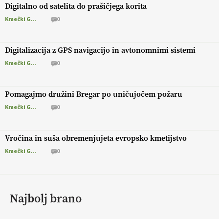
Digitalno od satelita do prašičjega korita
Kmečki Glas
0
Digitalizacija z GPS navigacijo in avtonomnimi sistemi
Kmečki Glas
0
Pomagajmo družini Bregar po uničujočem požaru
Kmečki Glas
0
Vročina in suša obremenjujeta evropsko kmetijstvo
Kmečki Glas
0
Najbolj brano