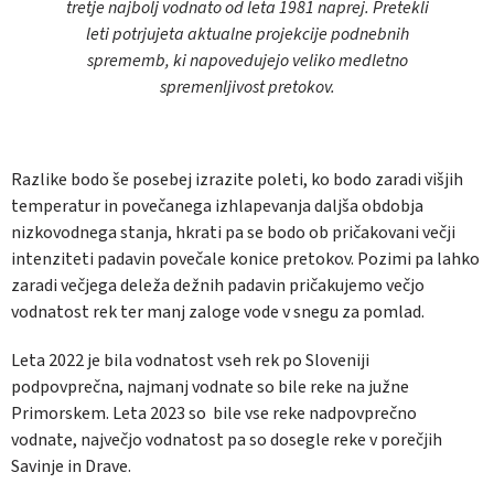
tretje najbolj vodnato od leta 1981 naprej. Pretekli
leti potrjujeta aktualne projekcije podnebnih
sprememb, ki napovedujejo veliko medletno
spremenljivost pretokov.
Razlike bodo še posebej izrazite poleti, ko bodo zaradi višjih
temperatur in povečanega izhlapevanja daljša obdobja
nizkovodnega stanja, hkrati pa se bodo ob pričakovani večji
intenziteti padavin povečale konice pretokov. Pozimi pa lahko
zaradi večjega deleža dežnih padavin pričakujemo večjo
vodnatost rek ter manj zaloge vode v snegu za pomlad.
Leta 2022 je bila vodnatost vseh rek po Sloveniji
podpovprečna, najmanj vodnate so bile reke na južne
Primorskem. Leta 2023 so bile vse reke nadpovprečno
vodnate, največjo vodnatost pa so dosegle reke v porečjih
Savinje in Drave.