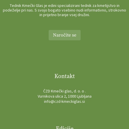
Tednik Kmečki Glas je edini specializirani tednik za kmetijstvo in
podeželje pri nas. S svojo bogato vsebino nudi informativno, strokovno
in prijetno branje vsej družini.
Naročite se
Kontakt
ČZD Kmečki glas, d. o. o .
Vurnikova ulica 2, 1000 Ljubljana
info@czd-kmeckiglas.si
Edicije