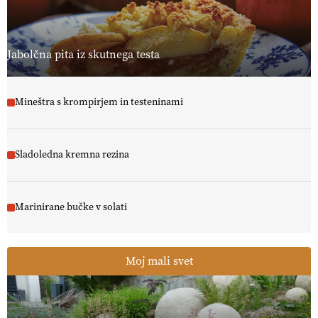
@EUAgri #IMCAP #CAP https://t.co/a1xatzEeid
13.07.2026
Jabolčna pita iz skutnega testa
Mineštra s krompirjem in testeninami
Sladoledna kremna rezina
Marinirane bučke v solati
Moj mali svet