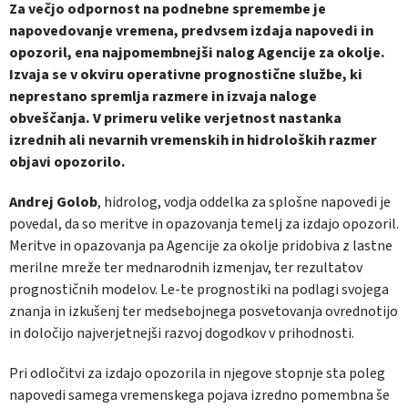
Za večjo odpornost na podnebne spremembe je
napovedovanje vremena, predvsem izdaja napovedi in
opozoril, ena najpomembnejši nalog Agencije za okolje.
Izvaja se v okviru operativne prognostične službe, ki
neprestano spremlja razmere in izvaja naloge
obveščanja. V primeru velike verjetnost nastanka
izrednih ali nevarnih vremenskih in hidroloških razmer
objavi opozorilo.
Andrej Golob
, hidrolog, vodja oddelka za splošne napovedi je
povedal, da so meritve in opazovanja temelj za izdajo opozoril.
Meritve in opazovanja pa Agencije za okolje pridobiva z lastne
merilne mreže ter mednarodnih izmenjav, ter rezultatov
prognostičnih modelov. Le-te prognostiki na podlagi svojega
znanja in izkušenj ter medsebojnega posvetovanja ovrednotijo
in določijo najverjetnejši razvoj dogodkov v prihodnosti.
Pri odločitvi za izdajo opozorila in njegove stopnje sta poleg
napovedi samega vremenskega pojava izredno pomembna še