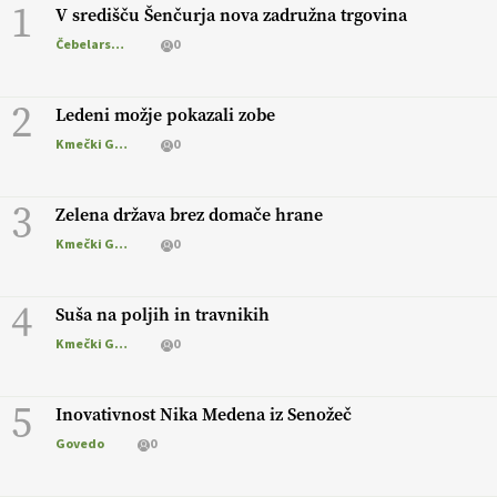
1
V središču Šenčurja nova zadružna trgovina
Čebelarstvo
0
2
Ledeni možje pokazali zobe
Kmečki Glas
0
3
Zelena država brez domače hrane
Kmečki Glas
0
4
Suša na poljih in travnikih
Kmečki Glas
0
5
Inovativnost Nika Medena iz Senožeč
Govedo
0