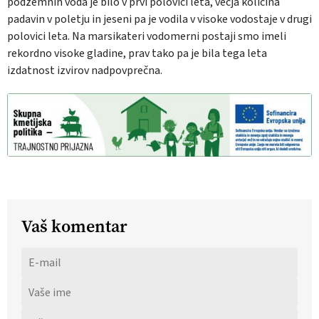
podzemnih voda je bilo v prvi polovici leta, večja količina
padavin v poletju in jeseni pa je vodila v visoke vodostaje v drugi
polovici leta. Na marsikateri vodomerni postaji smo imeli
rekordno visoke gladine, prav tako pa je bila tega leta
izdatnost izvirov nadpovprečna.
Vaš komentar