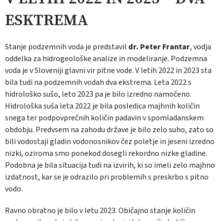
ESKTREMA
Stanje podzemnih voda je predstavil
dr. Peter Frantar
, vodja
oddelka za hidrogeološke analize in modeliranje. Podzemna
voda je v Sloveniji glavni vir pitne vode. V letih 2022 in 2023 sta
bila tudi na podzemnih vodah dva ekstrema. Leta 2022 s
hidrološko sušo, leto 2023 pa je bilo izredno namočeno.
Hidrološka suša leta 2022 je bila posledica majhnih količin
snega ter podpovprečnih količin padavin v spomladanskem
obdobju. Predvsem na zahodu države je bilo zelo suho, zato so
bili vodostaji gladin vodonosnikov čez poletje in jeseni izredno
nizki, oziroma smo ponekod dosegli rekordno nizke gladine.
Podobna je bila situacija tudi na izvirih, ki so imeli zelo majhno
izdatnost, kar se je odrazilo pri problemih s preskrbo s pitno
vodo.
Ravno obratno je bilo v letu 2023. Običajno stanje količin