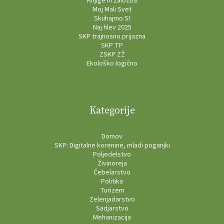
Knjige in založba
Moj Mali Svet
Skuhajmo.SI
Naj hlev 2025
SKP trajnosno prijazna
SKP TP
ZSKP ZŽ
Ekološko logično
Kategorije
Domov
SKP: Digitalne korenine, mladi poganjki
Poljedelstvo
Živinoreja
Čebelarstvo
Politika
Turizem
Zelenjadarstvo
Sadjarstvo
Mehanizacija