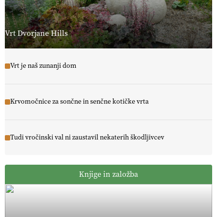
Vrt Dvorjane Hills
Vrt je naš zunanji dom
Krvomočnice za sončne in senčne kotičke vrta
Tudi vročinski val ni zaustavil nekaterih škodljivcev
Knjige in založba