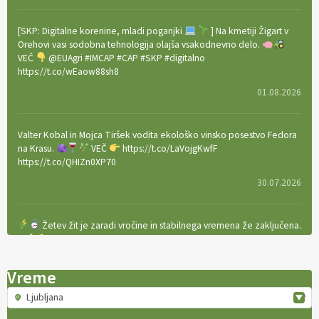
[SKP: Digitalne korenine, mladi poganjki
] Na kmetiji Žigart v
Orehovi vasi sodobna tehnologija olajša vsakodnevno delo.
VEČ
@EUAgri #IMCAP #CAP #SKP #digitalno
https://t.co/wEaow88sh8
01.08.2026
Valter Kobal in Mojca Tiršek vodita ekološko vinsko posestvo Fedora
na Krasu.
VEČ
https://t.co/LaVojgKwfF
https://t.co/QHIZn0XP70
30.07.2026
Žetev žit je zaradi vročine in stabilnega vremena že zaključena.
VEČ
https://t.co/bBWaIz6Hhh https://t.co/TtKoOF5ENS
23.07.2026
Vreme
Ljubljana
[EKOloško = LOGIČNO
]
Ameriške borovnice so odlična izbira za
ekološko pridelavo.
VEČ
https://t.co/aPQkmLUy2j @EUAgri