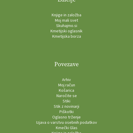
Knjige in založba
Moj mali svet
Skuhajmo.si
Kmetijski oglasnik
Kmetijska borza
Povezave
Arhiv
Moj račun
Košarica
Naročite se
Stiki
Stik z novinarji
Piškotki
Oglasno trženje
Izjava o varstvu osebnih podatkov
Kmečki Glas