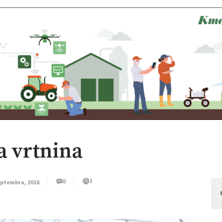
o od satelita do prašičjega korita
a vrtnina
1
0
eptembra, 2016