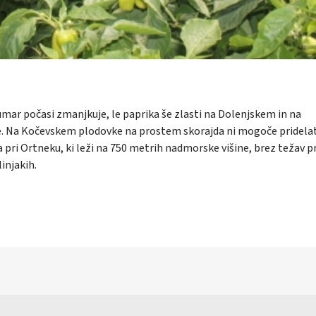
umar počasi zmanjkuje, le paprika še zlasti na Dolenjskem in na
ve. Na Kočevskem plodovke na prostem skorajda ni mogoče pridelat
a pri Ortneku, ki leži na 750 metrih nadmorske višine, brez težav p
linjakih.