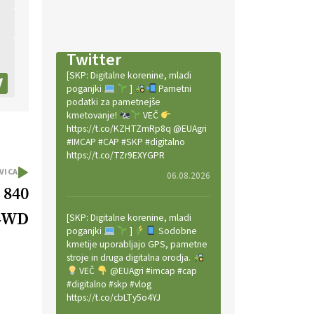
Twitter
[SKP: Digitalne korenine, mladi
poganjki
]
Pametni
podatki za pametnejše
kmetovanje!
VEČ
https://t.co/KZHTZmRp8q @EUAgri
#IMCAP #CAP #SKP #digitalno
https://t.co/TZr9EXYGPR
VICA
06.08.2026
 840
4WD
[SKP: Digitalne korenine, mladi
poganjki
]
Sodobne
kmetije uporabljajo GPS, pametne
stroje in druga digitalna orodja.
VEČ
@EUAgri #imcap #cap
#digitalno #skp #vlog
https://t.co/cbLTy5o4YJ