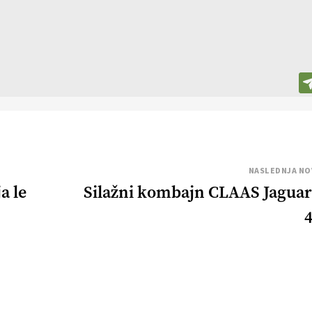
NASLEDNJA NO
a le
Silažni kombajn CLAAS Jaguar