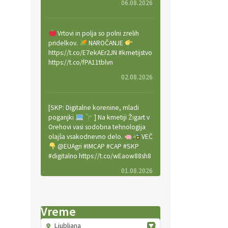
06.08.2026
Vrtovi in polja so polni zrelih
pridelkov.
NAROČANJE
https://t.co/E7ekAEr2JN #kmetijstvo
https://t.co/fPA11tblvn
02.08.2026
[SKP: Digitalne korenine, mladi
poganjki
] Na kmetiji Žigart v
Orehovi vasi sodobna tehnologija
olajša vsakodnevno delo.
VEČ
@EUAgri #IMCAP #CAP #SKP
#digitalno https://t.co/wEaow88sh8
01.08.2026
Valter Kobal in Mojca Tiršek vodita
Vreme
ekološko vinsko posestvo Fedora
na Krasu.
VEČ
Ljubljana