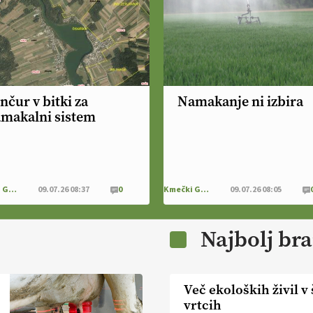
nčur v bitki za
Namakanje ni izbira
makalni sistem
Kmečki Glas
09.07.26 08:37
0
Kmečki Glas
09.07.26 08:05
Najbolj br
Več ekoloških živil v 
vrtcih