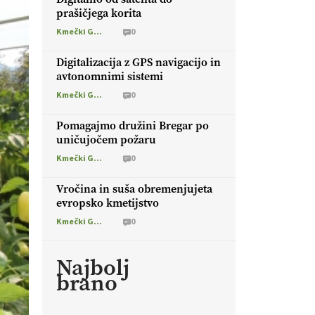
prašičjega korita
Kmečki Glas
0
Digitalizacija z GPS navigacijo in
avtonomnimi sistemi
Kmečki Glas
0
Pomagajmo družini Bregar po
uničujočem požaru
Kmečki Glas
0
Vročina in suša obremenjujeta
evropsko kmetijstvo
Kmečki Glas
0
Najbolj
brano