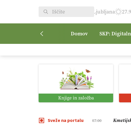
Ljubljana
27.
Domov
SKP: Digital
Digitali
12:11
Pomagaj
09:09
Knjige in založba
Vrt Dvor
08:50
Kmetijsk
07:00
Sveže na portalu