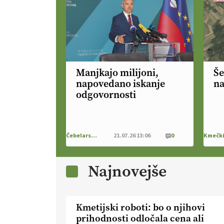
Manjkajo milijoni,
Še
napovedano iskanje
na
odgovornosti
Čebelarstvo
21.07.26 13:06
0
Najnovejše
Kmetijski roboti: bo o njihovi
prihodnosti odločala cena ali