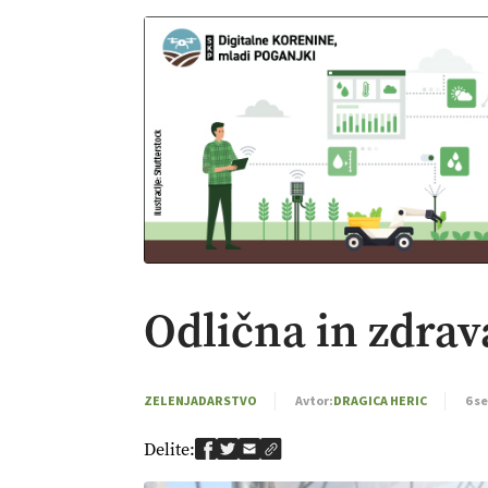
Digitaln
01:38
Odlična in zdrav
ZELENJADARSTVO
Avtor:
DRAGICA HERIC
6 s
Delite: