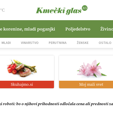
9°C
ne korenine, mladi poganjki
Poljedelstvo
Živino
MLADI
VINARSTVO
PERUTNINA
ŽENSKE
OSTALO
zacija z GPS navigacijo in avtonomnimi sistemi
mo družini Bregar po uničujočem požaru
Skuhajmo.si
Moj mali svet
jane Hills
i roboti: bo o njihovi prihodnosti odločala cena ali prednosti z