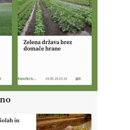
nevaren.
Varnost na kmetiji naj
bo vedno na prvem mestu.
VEČ
https://t.co/RcsFHlxERk
#traktor #varnost #kmetijstvo
https://t.co/L4Er80AtXS
22.07.2026
Zelena država brez
domače hrane
[EKOloško = LOGIČNO
]
Za
uspešno ohranjanje travišč sta
ključna kmetijstvo
in predvsem
reja travojedih živali
. VEČ
https://t.co/YvDmY3UNng @EUAgri
0
Kmečki Glas
19.05.26 13:20
0
#IMCAP #CAP
https://t.co/Wz0y1nUcWl
21.07.2026
ano
[EKOloško = LOGIČNO
]
Pet-nat je vse bolj priljubljeno
šolah in
naravno peneče vino, tudi v
Sloveniji.
VEČ