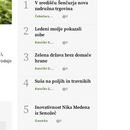
1
V središču Šenčurja nova
zadružna trgovina
Čebelarstvo
0
2
Ledeni možje pokazali
zobe
Kmečki Glas
0
3
i,
Zelena država brez domače
rodajo
hrane
Kmečki Glas
0
4
Suša na poljih in travnikih
Kmečki Glas
0
5
Inovativnost Nika Medena
iz Senožeč
Govedo
0