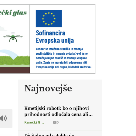
Najnovejše
Kmetijski roboti: bo o njihovi
prihodnosti odločala cena ali
prednosti za kmetijo?
Kmečki Glas
0
Digitalno od satelita do