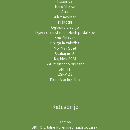
Košarica
Naročite se
Stiki
Stik z novinarji
Piškotki
Oglasno trženje
Izjava o varstvu osebnih podatkov
Kmečki Glas
Knjige in založba
Moj Mali Svet
Skuhajmo.SI
Naj hlev 2025
SKP trajnosno prijazna
SKP TP
ZSKP ZŽ
Ekološko logično
Kategorije
Domov
SKP: Digitalne korenine, mladi poganjki