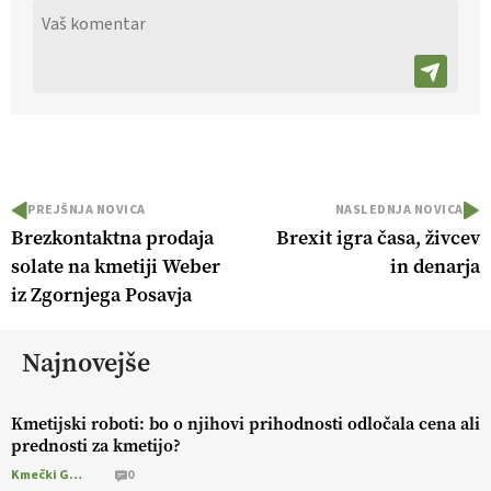
PREJŠNJA NOVICA
NASLEDNJA NOVICA
Brezkontaktna prodaja
Brexit igra časa, živcev
solate na kmetiji Weber
in denarja
iz Zgornjega Posavja
Najnovejše
Kmetijski roboti: bo o njihovi prihodnosti odločala cena ali
prednosti za kmetijo?
Kmečki Glas
0