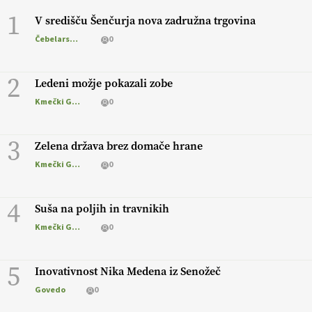
1
V središču Šenčurja nova zadružna trgovina
Čebelarstvo
0
2
Ledeni možje pokazali zobe
Kmečki Glas
0
3
Zelena država brez domače hrane
Kmečki Glas
0
4
Suša na poljih in travnikih
Kmečki Glas
0
5
Inovativnost Nika Medena iz Senožeč
Govedo
0