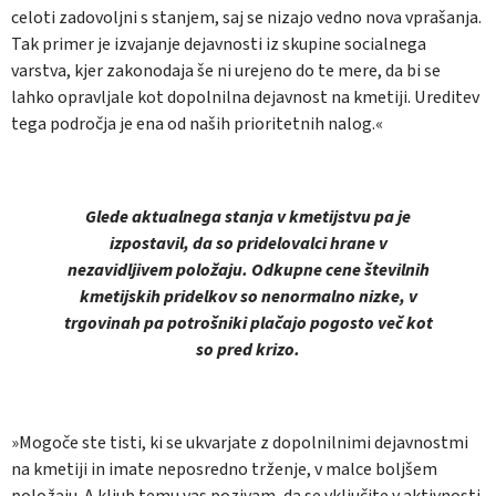
celoti zadovoljni s stanjem, saj se nizajo vedno nova vprašanja.
Tak primer je izvajanje dejavnosti iz skupine socialnega
varstva, kjer zakonodaja še ni urejeno do te mere, da bi se
lahko opravljale kot dopolnilna dejavnost na kmetiji. Ureditev
tega področja je ena od naših prioritetnih nalog.«
Glede aktualnega stanja v kmetijstvu pa je
izpostavil, da so pridelovalci hrane v
nezavidljivem položaju. Odkupne cene številnih
kmetijskih pridelkov so nenormalno nizke, v
trgovinah pa potrošniki plačajo pogosto več kot
so pred krizo.
»Mogoče ste tisti, ki se ukvarjate z dopolnilnimi dejavnostmi
na kmetiji in imate neposredno trženje, v malce boljšem
položaju. A kljub temu vas pozivam, da se vključite v aktivnosti