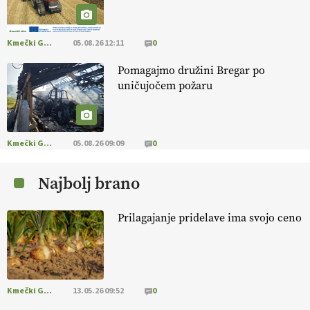
aronije
v dobrem desetletju zrasla v uspešno kmetijsko in
podjetniško zgodbo.
VEČ
https://t.co/EulJoSBYMi @EUAgri
#IMCAP #CAP https://t.co/xp1oihBDaJ
Kmečki Glas
05.08.26 12:11
0
13.07.2026
Pomagajmo družini Bregar po
uničujočem požaru
[EKOloško = LOGIČNO
]
Ekološka vina so vse bolj iskana doma in
v tujini
. Zato je ekološka pridelava odlična priložnost za slovenske
vinarje
. VEČ
https://t.co/XAe9EbeAbK @EUAgri #IMCAP #CAP
https://t.co/01qpoeLyNP
Kmečki Glas
05.08.26 09:09
0
13.07.2026
Najbolj brano
[EKOloško = LOGIČNO
] Mladi
so ključni za prihodnost
kmetijstva in uspešno prenovo kmetij
. VEČ
Prilagajanje pridelave ima svojo ceno
https://t.co/RRn8unbwXp @EUAgri #IMCAP #CAP
https://t.co/mnLHFv2VuP
13.07.2026
Kmečki Glas
13.05.26 09:52
0
[EKOloško = LOGIČNO
]
Ekološka reja kokoši skrbi za živali