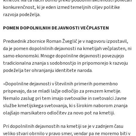
konkurenčnost, ki je eden izmed temeljnih ciljev politike
razvoja podeželja.
POMEN DOPOLNILNIH DEJAVNOSTI VEČPLASTEN
Predsednik zbornice Roman Žveglič je v nagovoru izpostavil,
da je pomen dopolnilnih dejavnosti na kmetijah večplasten, ni
samo ekonomski. Mnoge dopolnilne dejavnosti povezujejo
tradicionalna znanja s sodobnostjo in pripomorejo k razvoju
podeželja ter ohranjanju identitete naroda.
»Dopolnilne dejavnosti v številnih primerih pomembno
prispevajo, da se mladi lažje odločijo za prevzem kmetije.
Nemalo zaslug pri tem imajo svetovalke in svetovalci Javne
službe kmetijskega svetovanja, ki s širokim naborom znanja
olajšajo marsikatero odločitev za novo pot na kmetiji.
Pri dopolnilnih dejavnostih na kmetiji se je v zadnjem času
veliko stvari obrnilo v pravo smer, vendar pa ne moremo biti v