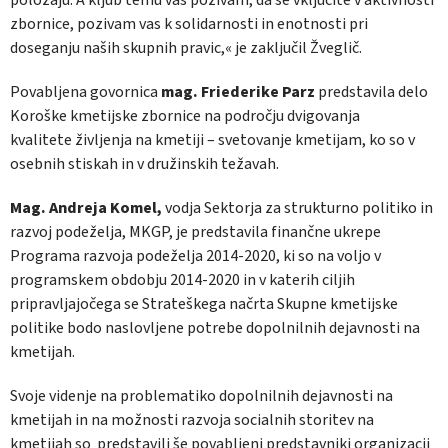
zbornice, pozivam vas k solidarnosti in enotnosti pri
doseganju naših skupnih pravic,« je zaključil Žveglič.
Povabljena govornica
mag. Friederike Parz
predstavila delo
Koroške kmetijske zbornice na področju dvigovanja
kvalitete življenja na kmetiji – svetovanje kmetijam, ko so v
osebnih stiskah in v družinskih težavah.
Mag. Andreja Komel,
vodja Sektorja za strukturno politiko in
razvoj podeželja, MKGP, je predstavila finančne ukrepe
Programa razvoja podeželja 2014-2020, ki so na voljo v
programskem obdobju 2014-2020 in v katerih ciljih
pripravljajočega se Strateškega načrta Skupne kmetijske
politike bodo naslovljene potrebe dopolnilnih dejavnosti na
kmetijah.
Svoje videnje na problematiko dopolnilnih dejavnosti na
kmetijah in na možnosti razvoja socialnih storitev na
kmetijah so predstavili še povabljeni predstavniki organizacij