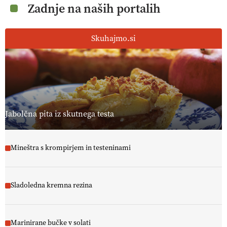
Zadnje na naših portalih
Skuhajmo.si
Jabolčna pita iz skutnega testa
Mineštra s krompirjem in testeninami
Sladoledna kremna rezina
Marinirane bučke v solati