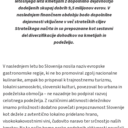
letošnjega leta kmetijam z dopolnilno dejavnostjo
dodeljenih skupaj dobrih 9,5 milijonov evrov. V
naslednjem finančnem obdobju bodo dopolnilne
dejavnosti vključene v več strateških ciljev
Strateškega načrta in so prepoznane kot sestavni
del diverzifikacije dohodkov na kmetijah in
podeželju.
V naslednjem letu bo Slovenija nosila naziv evropske
gastronomske regije, ki ne bo promoviral zgolj nacionalne
kulinarike, ampak bo prispeval k trajnostnemu turizmu,
lokalni samooskrbi, slovenski kulturi, povezoval bo urbana in
podeželska območja – ne nazadnje bo podpiral razvoj
celotnega podeželja. Z različnimi aktivnosti deležnikov
imamo priložnosti dodatno povečati prepoznavnost Slovenije
kot dežele z avtentično lokalno pridelano hrano,
visokokakovostnimi vini, čudovito naravo ter srčnostjo naših
kmetov. Na ta način bomo preko podobnih aktivnosti povečali