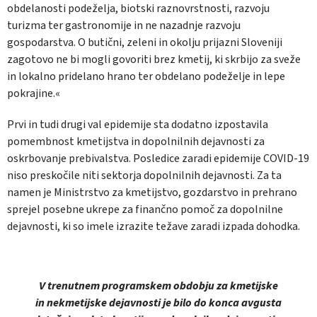
obdelanosti podeželja, biotski raznovrstnosti, razvoju
turizma ter gastronomije in ne nazadnje razvoju
gospodarstva. O butični, zeleni in okolju prijazni Sloveniji
zagotovo ne bi mogli govoriti brez kmetij, ki skrbijo za sveže
in lokalno pridelano hrano ter obdelano podeželje in lepe
pokrajine.«
Prvi in tudi drugi val epidemije sta dodatno izpostavila
pomembnost kmetijstva in dopolnilnih dejavnosti za
oskrbovanje prebivalstva. Posledice zaradi epidemije COVID-19
niso preskočile niti sektorja dopolnilnih dejavnosti. Za ta
namen je Ministrstvo za kmetijstvo, gozdarstvo in prehrano
sprejel posebne ukrepe za finančno pomoč za dopolnilne
dejavnosti, ki so imele izrazite težave zaradi izpada dohodka.
V trenutnem programskem obdobju za kmetijske
in nekmetijske dejavnosti je bilo do konca avgusta