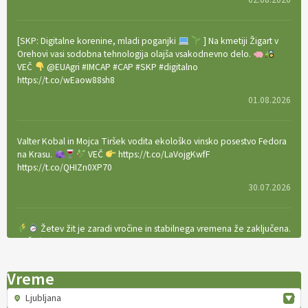
[SKP: Digitalne korenine, mladi poganjki
] Na kmetiji Žigart v
Orehovi vasi sodobna tehnologija olajša vsakodnevno delo.
VEČ
@EUAgri #IMCAP #CAP #SKP #digitalno
https://t.co/wEaow88sh8
01.08.2026
Valter Kobal in Mojca Tiršek vodita ekološko vinsko posestvo Fedora
na Krasu.
VEČ
https://t.co/LaVojgKwfF
https://t.co/QHIZn0XP70
30.07.2026
Žetev žit je zaradi vročine in stabilnega vremena že zaključena.
VEČ
https://t.co/bBWaIz6Hhh https://t.co/TtKoOF5ENS
23.07.2026
Vreme
Ljubljana
[EKOloško = LOGIČNO
]
Ameriške borovnice so odlična izbira za