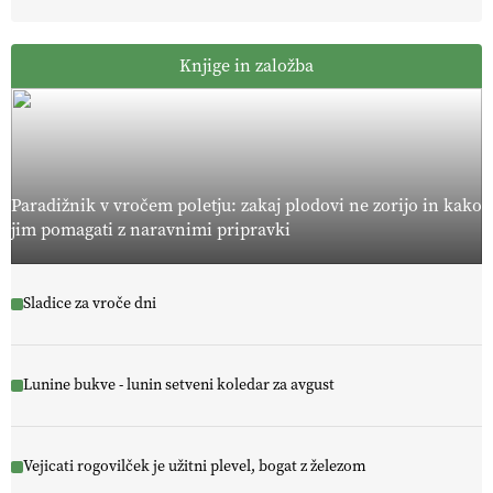
Knjige in založba
Paradižnik v vročem poletju: zakaj plodovi ne zorijo in kako
jim pomagati z naravnimi pripravki
Sladice za vroče dni
Lunine bukve - lunin setveni koledar za avgust
Vejicati rogovilček je užitni plevel, bogat z železom