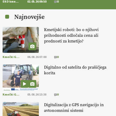
EKO kmetijstvo
02.05.26 09:50
0
[EKOloško = LOGIČNO
] Zdravje rastlin je ključno za
prehransko
varnost,
okolje in kakovost življenja. VEČ
Najnovejše
https://t.co/K0USFPJ5fJ @EUAgri #IMCAP #CAP
https://t.co/vcHhoOixHy
14.07.2026
Kmetijski roboti: bo o njihovi
prihodnosti odločala cena ali
prednosti za kmetijo?
[EKOloško = LOGIČNO
]
Danes ni pomembna le količina hrane,
ampak tudi način njene pridelave
. VEČ
https://t.co/bKGeI4ZcNi
@EUAgri #imcap #cap #blog https://t.co/2sllAmcKwG
Kmečki Glas
06.08.26 07:00
0
14.07.2026
Digitalno od satelita do prašičjega
korita
[EKOloško = LOGIČNO
]
Kakovostna ekološka semena in
prilagojene sorte
so temelj uspešne ekološke pridelave.
VEČ
https://t.co/OQSsax7l8V @EUAgri #IMCAP #CAP
https://t.co/PAL0zlhVia
Kmečki Glas
05.08.26 13:38
0
13.07.2026
Digitalizacija z GPS navigacijo in
avtonomnimi sistemi
[EKOloško = LOGIČNO
]
Na kmetiji Polone Ratajc je pridelava