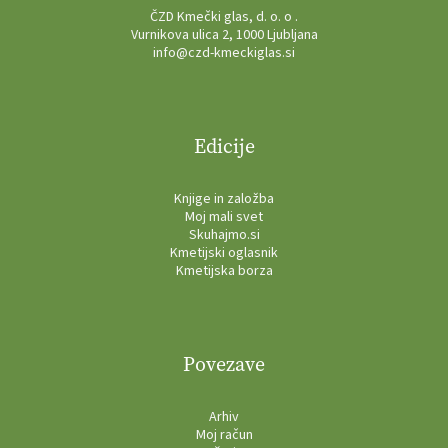
ČZD Kmečki glas, d. o. o .
Vurnikova ulica 2, 1000 Ljubljana
info@czd-kmeckiglas.si
Edicije
Knjige in založba
Moj mali svet
Skuhajmo.si
Kmetijski oglasnik
Kmetijska borza
Povezave
Arhiv
Moj račun