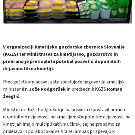
V organizacIji Kmetijsko gozdarske zbornice Slovenije
(KGZS) ter Ministrstva za kmetijstvo, gozdarstvo in
prehrano je prek spleta potekal posvet o dopolnilnih
dejavnostih na kmetiji.
Pred začetkom posveta sta sodelujoče nagovorila kmetijski
minister
dr. Jože Podgoršek
in predsednik KGZS
Roman
Žveglič
.
Minister dr. Jože Podgoršek je na posvetu izpostavil pomen
dopolnilnih dejavnosti na kmetijah: »Dopolnilne dejavnosti na
kmetijah imajo multiplikativni učinek, saj ne gre samo za
pridelavo in porabo lokalne hrane, ampak prispevajo k