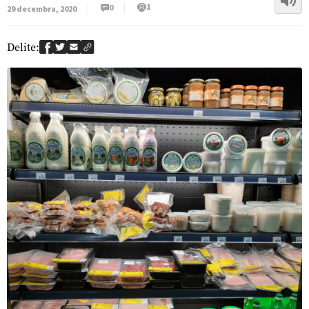
1
0
29 decembra, 2020
Delite: