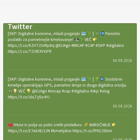
Twitter
[SKP: Digitalne korenine, mladi poganjki
]
Pametni
podatki za pametnejše kmetovanje!
VEČ
https://t.co/KZHTZmRp8q @EUAgri #IMCAP #CAP #SKP #digitalno
https://t.co/TZr9EXYGPR
06.08.2026
[SKP: Digitalne korenine, mladi poganjki
]
Sodobne
kmetije uporabljajo GPS, pametne stroje in druga digitalna orodja.
VEČ
@EUAgri #imcap #cap #digitalno #skp #vlog
https://t.co/cbLTy5o4YJ
06.08.2026
Vrtovi in polja so polni zrelih pridelkov.
NAROČANJE
https://t.co/E7ekAEr2JN #kmetijstvo https://t.co/fPA11tblvn
02.08.2026