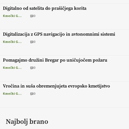
Digitalno od satelita do prašičjega korita
Kmečki Glas
0
Digitalizacija z GPS navigacijo in avtonomnimi sistemi
Kmečki Glas
0
Pomagajmo družini Bregar po uničujočem požaru
Kmečki Glas
0
Vročina in suša obremenjujeta evropsko kmetijstvo
Kmečki Glas
0
Najbolj brano