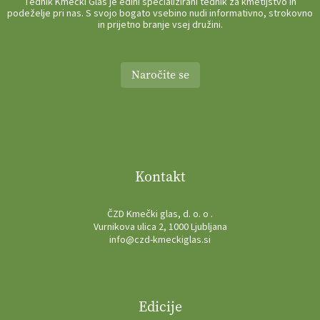
Tednik Kmečki Glas je edini specializirani tednik za kmetijstvo in
podeželje pri nas. S svojo bogato vsebino nudi informativno, strokovno
in prijetno branje vsej družini.
Naročite se
Kontakt
ČZD Kmečki glas, d. o. o .
Vurnikova ulica 2, 1000 Ljubljana
info@czd-kmeckiglas.si
Edicije