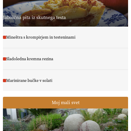
Jabolčna pita iz skutnega testa
Mineštra s krompirjem in testeninami
Sladoledna kremna rezina
Marinirane bučke v solati
Moj mali svet