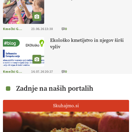
Kmečki Glas
23.06.26 13:38
0
Ekološko kmetijstvo in njegov širši
vpliv
Kmečki Glas
14.07.26 20:27
0
Zadnje na naših portalih
Skuhajmo.si