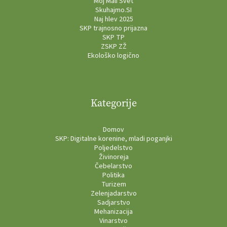
Moj Mali Svet
Skuhajmo.SI
Naj hlev 2025
SKP trajnosno prijazna
SKP TP
ZSKP ZŽ
Ekološko logično
Kategorije
Domov
SKP: Digitalne korenine, mladi poganjki
Poljedelstvo
Živinoreja
Čebelarstvo
Politika
Turizem
Zelenjadarstvo
Sadjarstvo
Mehanizacija
Vinarstvo