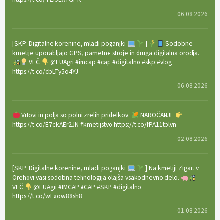
06.08.2026
[SKP: Digitalne korenine, mladi poganjki
]
Sodobne
kmetije uporabljajo GPS, pametne stroje in druga digitalna orodja.
VEČ
@EUAgri #imcap #cap #digitalno #skp #vlog
https://t.co/cbLTy5o4YJ
06.08.2026
Vrtovi in polja so polni zrelih pridelkov.
NAROČANJE
https://t.co/E7ekAEr2JN #kmetijstvo https://t.co/fPA11tblvn
02.08.2026
[SKP: Digitalne korenine, mladi poganjki
] Na kmetiji Žigart v
Orehovi vasi sodobna tehnologija olajša vsakodnevno delo.
VEČ
@EUAgri #IMCAP #CAP #SKP #digitalno
https://t.co/wEaow88sh8
01.08.2026