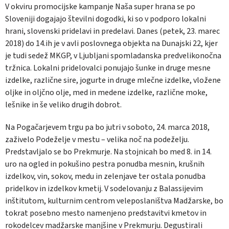
V okviru promocijske kampanje Naša super hrana se po
Sloveniji dogajajo številni dogodki, ki so v podporo lokalni
hrani, slovenski pridelavi in predelavi. Danes (petek, 23. marec
2018) do 14.ih je v avli poslovnega objekta na Dunajski 22, kjer
je tudi sedež MKGP, v Ljubljani spomladanska predvelikonočna
tržnica. Lokalni pridelovalci ponujajo šunke in druge mesne
izdelke, različne sire, jogurte in druge mlečne izdelke, vložene
oljke in oljčno olje, med in medene izdelke, različne moke,
lešnike in še veliko drugih dobrot.
Na Pogačarjevem trgu pa bo jutri v soboto, 24. marca 2018,
zaživelo Podeželje v mestu – velika noč na podeželju.
Predstavljalo se bo Prekmurje. Na stojnicah bo med 8. in 14.
uro na ogled in pokušino pestra ponudba mesnin, krušnih
izdelkov, vin, sokov, medu in zelenjave ter ostala ponudba
pridelkov in izdelkov kmetij. V sodelovanju z Balassijevim
inštitutom, kulturnim centrom veleposlaništva Madžarske, bo
tokrat posebno mesto namenjeno predstavitvi kmetov in
rokodelcev madžarske manjšine v Prekmurju. Degustirali