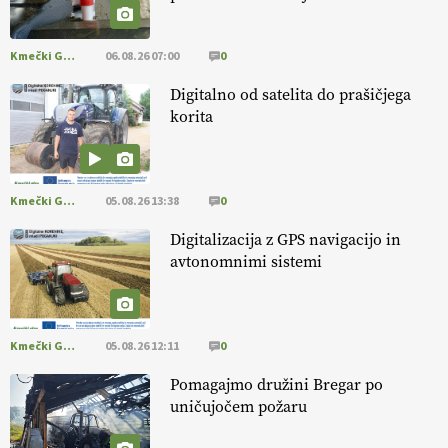
[EKOloško = LOGIČNO
]
Danes ni pomembna le količina hrane,
ampak tudi način njene pridelave
. VEČ
https://t.co/bKGeI4ZcNi
@EUAgri #imcap #cap #blog https://t.co/2sllAmcKwG
Kmečki Glas
06.08.26 07:00
0
14.07.2026
Digitalno od satelita do prašičjega
korita
[EKOloško = LOGIČNO
]
Kakovostna ekološka semena in
prilagojene sorte
so temelj uspešne ekološke pridelave.
VEČ
https://t.co/OQSsax7l8V @EUAgri #IMCAP #CAP
https://t.co/PAL0zlhVia
Kmečki Glas
05.08.26 13:38
0
13.07.2026
Digitalizacija z GPS navigacijo in
avtonomnimi sistemi
[EKOloško = LOGIČNO
]
Na kmetiji Polone Ratajc je pridelava
aronije
v dobrem desetletju zrasla v uspešno kmetijsko in
podjetniško zgodbo.
VEČ
https://t.co/EulJoSBYMi @EUAgri
#IMCAP #CAP https://t.co/xp1oihBDaJ
Kmečki Glas
05.08.26 12:11
0
13.07.2026
Pomagajmo družini Bregar po
uničujočem požaru
[EKOloško = LOGIČNO
]
Ekološka vina so vse bolj iskana doma in
v tujini
. Zato je ekološka pridelava odlična priložnost za slovenske