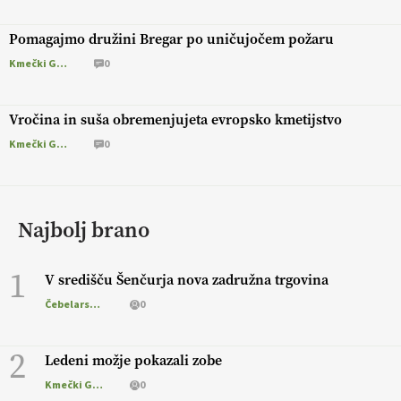
Pomagajmo družini Bregar po uničujočem požaru
Kmečki Glas
0
Vročina in suša obremenjujeta evropsko kmetijstvo
Kmečki Glas
0
Najbolj brano
1
V središču Šenčurja nova zadružna trgovina
Čebelarstvo
0
2
Ledeni možje pokazali zobe
Kmečki Glas
0