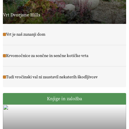
Vrt Dvorjane Hills
Vrt je naš zunanji dom
Krvomočnice za sončne in senčne kotičke vrta
Tudi vročinski val ni zaustavil nekaterih škodljivcev
Knjige in založba