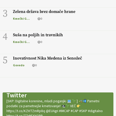
3
Zelena država brez domače hrane
Kmečki Glas
0
4
Suša na poljih in travnikih
Kmečki Glas
0
5
Inovativnost Nika Medena iz Senožeč
Govedo
0
Twitter
[SKP: Digitalne korenine, mladi poganjki
]
Pametni
podatki za pametnejše kmetovanje!
VEČ
https://t.co/KZHTZmRp8q @EUAgri #IMCAP #CAP #SKP #digitalno
https://t.co/TZr9EXYGPR