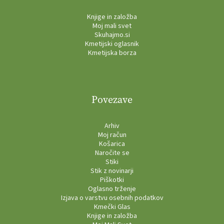
Knjige in založba
Moj mali svet
Skuhajmo.si
Kmetijski oglasnik
Kmetijska borza
Povezave
Arhiv
Moj račun
Košarica
Naročite se
Stiki
Stik z novinarji
Piškotki
Oglasno trženje
Izjava o varstvu osebnih podatkov
Kmečki Glas
Knjige in založba