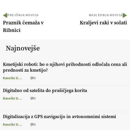
PREJŠNJA NOVICA
NASLEDNJA NOVICA
Praznik čemaža v
Kraljevi raki v solati
Ribnici
Najnovejše
Kmetijski roboti: bo o njihovi prihodnosti odločala cena ali
prednosti za kmetijo?
Kmečki Glas
0
Digitalno od satelita do prašičjega korita
Kmečki Glas
0
Digitalizacija z GPS navigacijo in avtonomnimi sistemi
Kmečki Glas
0