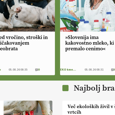
d vročino, stroški in
»Slovenija ima
ičakovanjem
kakovostno mleko, ki
eobrata
premalo cenimo«
o
05.08.26 08:35
0
EKO kmetijstvo
05.08.26 08:31
Najbolj br
Več ekoloških živil v 
vrtcih