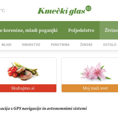
1°C
ne korenine, mladi poganjki
Poljedelstvo
Živino
jane Hills
MLADI
VINARSTVO
PERUTNINA
ŽENSKE
OSTALO
i roboti: bo o njihovi prihodnosti odločala cena ali prednosti z
o od satelita do prašičjega korita
Skuhajmo.si
Moj mali svet
zacija z GPS navigacijo in avtonomnimi sistemi
mo družini Bregar po uničujočem požaru