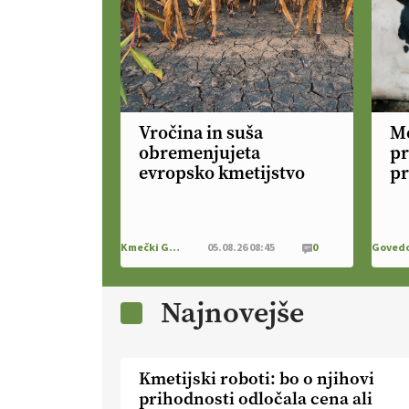
Vročina in suša
Me
obremenjujeta
pr
evropsko kmetijstvo
pr
Kmečki Glas
05.08.26 08:45
0
Goved
Najnovejše
Kmetijski roboti: bo o njihovi
prihodnosti odločala cena ali