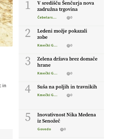
1
V središču Šenčurja nova
zadružna trgovina
Čebelarstvo
0
2
Ledeni možje pokazali
zobe
Kmečki Glas
0
3
Zelena država brez domače
hrane
Kmečki Glas
0
4
c in
Suša na poljih in travnikih
Kmečki Glas
0
5
Inovativnost Nika Medena
iz Senožeč
Govedo
0