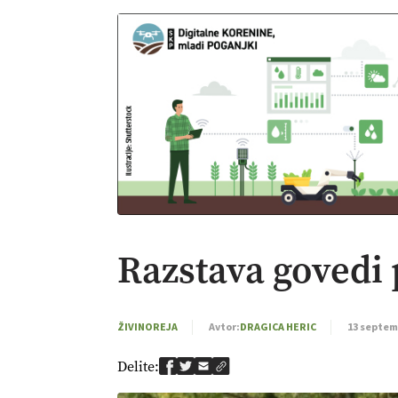
Razstava govedi
ŽIVINOREJA
Avtor:
DRAGICA HERIC
13 septem
Delite: