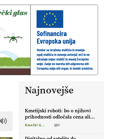
Najnovejše
Kmetijski roboti: bo o njihovi
prihodnosti odločala cena ali
prednosti za kmetijo?
Kmečki Glas
0
Digitalno od satelita do