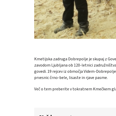
Kmetijska zadruga Dobrepolje je skupaj z Go
zavodom Ljubljana
ob 120-letnici zadružništva
govedi. 19 rejcev iz območja Videm-Dobrepolje t
prvesnic črno-bele, lisaste in rjave pasme.
Več o tem preberite v tokratnem Kmečkem gl