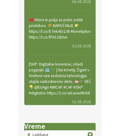
06.08.2026
Vrtovi in polja so polni zrelih
pridelkov.
NAROČANJE
https://t.co/E7ekAEr2JN #kmetijstvo
https://t.co/fPA11tblvn
02.08.2026
[SKP: Digitalne korenine, mladi
poganjki
] Na kmetiji Žigart v
Orehovi vasi sodobna tehnologija
olajša vsakodnevno delo.
VEČ
@EUAgri #IMCAP #CAP #SKP
#digitalno https://t.co/wEaow88sh8
01.08.2026
Valter Kobal in Mojca Tiršek vodita
Vreme
ekološko vinsko posestvo Fedora
na Krasu.
VEČ
Ljubljana