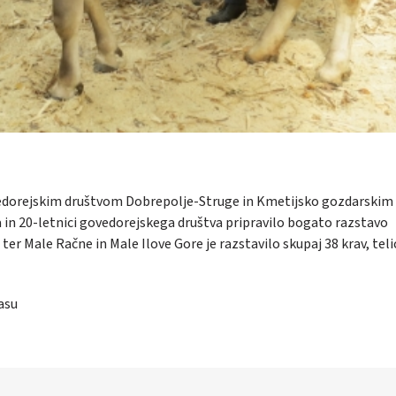
vedorejskim društvom Dobrepolje-Struge in Kmetijsko gozdarskim
 in 20-letnici govedorejskega društva pripravilo bogato razstavo
er Male Račne in Male Ilove Gore je razstavilo skupaj 38 krav, teli
asu