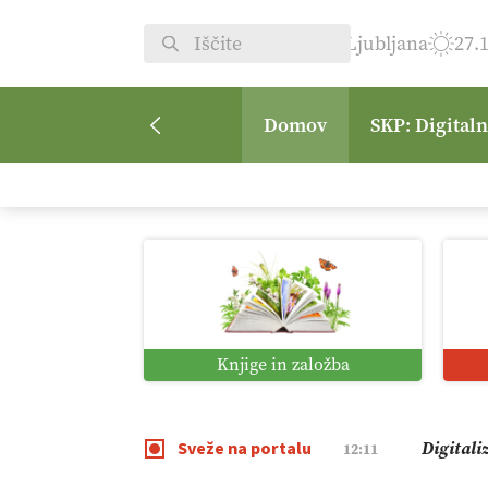
Ljubljana
27.
Domov
SKP: Digital
Vrt Dvor
08:50
Kmetijsk
07:00
Digitaln
01:38
Knjige in založba
Digitali
12:11
Sveže na portalu
Pomagaj
09:09