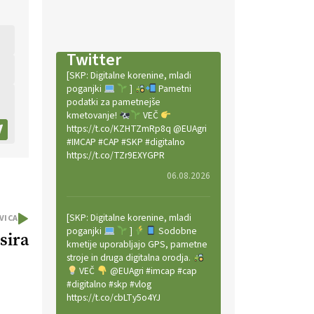
Twitter
[SKP: Digitalne korenine, mladi
poganjki
]
Pametni
podatki za pametnejše
kmetovanje!
VEČ
https://t.co/KZHTZmRp8q @EUAgri
#IMCAP #CAP #SKP #digitalno
https://t.co/TZr9EXYGPR
06.08.2026
[SKP: Digitalne korenine, mladi
VICA
poganjki
]
Sodobne
 sira
kmetije uporabljajo GPS, pametne
stroje in druga digitalna orodja.
VEČ
@EUAgri #imcap #cap
#digitalno #skp #vlog
https://t.co/cbLTy5o4YJ