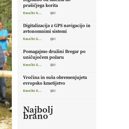
prašičjega korita
Kmečki Glas
0
Digitalizacija z GPS navigacijo in
avtonomnimi sistemi
Kmečki Glas
0
Pomagajmo družini Bregar po
uničujočem požaru
Kmečki Glas
0
Vročina in suša obremenjujeta
evropsko kmetijstvo
Kmečki Glas
0
Najbolj
brano