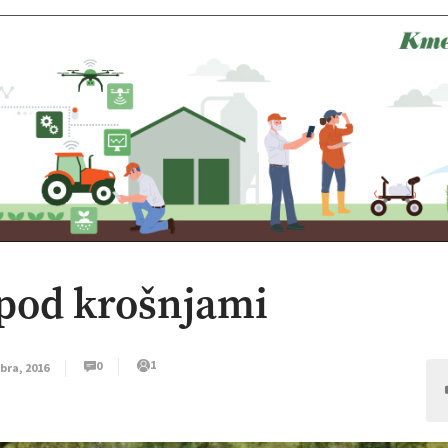
 pod krošnjami
1
0
bra, 2016