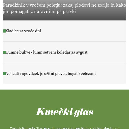
Paradižnik v vročem poletju: zakaj plodovi ne zorijo in kako
jim pomagati z naravnimi pripravki
Sladice za vroče dni
Lunine bukve - lunin setveni koledar za avgust
Vejicati rogovilček je užitni plevel, bogat z železom
Tednik Kmečki Glas je edini specializirani tednik za kmetijstvo in