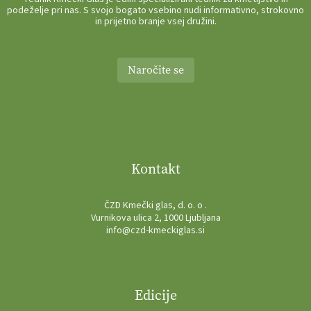
podeželje pri nas. S svojo bogato vsebino nudi informativno, strokovno
in prijetno branje vsej družini.
Naročite se
Kontakt
ČZD Kmečki glas, d. o. o .
Vurnikova ulica 2, 1000 Ljubljana
info@czd-kmeckiglas.si
Edicije