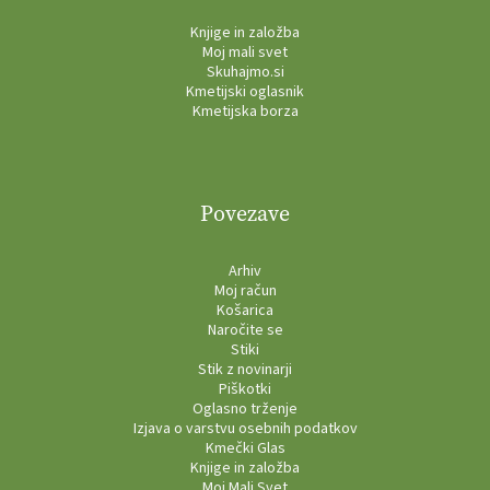
Knjige in založba
Moj mali svet
Skuhajmo.si
Kmetijski oglasnik
Kmetijska borza
Povezave
Arhiv
Moj račun
Košarica
Naročite se
Stiki
Stik z novinarji
Piškotki
Oglasno trženje
Izjava o varstvu osebnih podatkov
Kmečki Glas
Knjige in založba
Moj Mali Svet