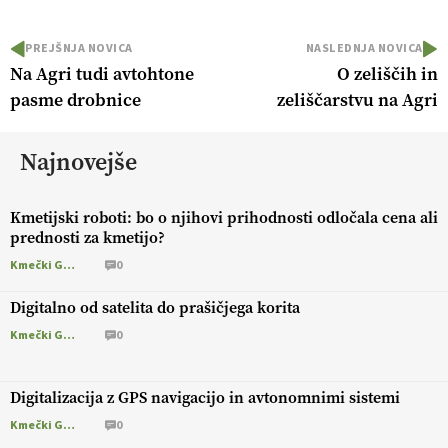
PREJŠNJA NOVICA
NASLEDNJA NOVICA
Na Agri tudi avtohtone
O zeliščih in
pasme drobnice
zeliščarstvu na Agri
Najnovejše
Kmetijski roboti: bo o njihovi prihodnosti odločala cena ali
prednosti za kmetijo?
Kmečki Glas
0
Digitalno od satelita do prašičjega korita
Kmečki Glas
0
Digitalizacija z GPS navigacijo in avtonomnimi sistemi
Kmečki Glas
0