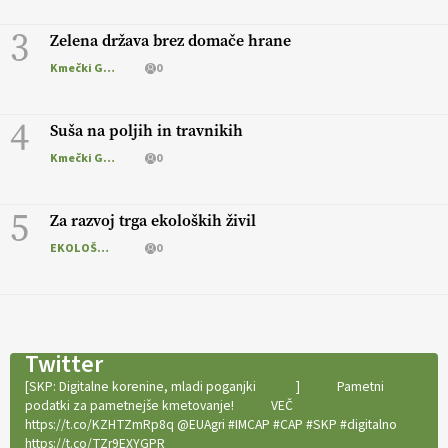
3
Zelena država brez domače hrane
Kmečki Glas
0
4
Suša na poljih in travnikih
Kmečki Glas
0
5
Za razvoj trga ekoloških živil
EKOLOŠKO LOGIČNO
0
Twitter
[SKP: Digitalne korenine, mladi poganjki
]
Pametni
podatki za pametnejše kmetovanje!
VEČ
https://t.co/KZHTZmRp8q @EUAgri #IMCAP #CAP #SKP #digitalno
https://t.co/TZr9EXYGPR