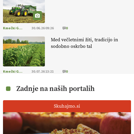
Kmečki Glas
30.06.26 09:26
0
Med večletnimi žiti, tradicijo in
sodobno oskrbo tal
Kmečki Glas
30.07.26 13:21
0
Zadnje na naših portalih
Skuhajmo.si