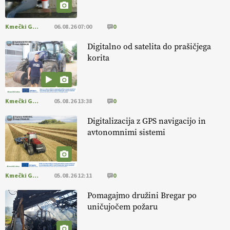
[EKOloško = LOGIČNO
]
Danes ni pomembna le količina hrane,
ampak tudi način njene pridelave
. VEČ
https://t.co/bKGeI4ZcNi
@EUAgri #imcap #cap #blog https://t.co/2sllAmcKwG
Kmečki Glas
06.08.26 07:00
0
14.07.2026
Digitalno od satelita do prašičjega
korita
[EKOloško = LOGIČNO
]
Kakovostna ekološka semena in
prilagojene sorte
so temelj uspešne ekološke pridelave.
VEČ
https://t.co/OQSsax7l8V @EUAgri #IMCAP #CAP
https://t.co/PAL0zlhVia
Kmečki Glas
05.08.26 13:38
0
13.07.2026
Digitalizacija z GPS navigacijo in
avtonomnimi sistemi
[EKOloško = LOGIČNO
]
Na kmetiji Polone Ratajc je pridelava
aronije
v dobrem desetletju zrasla v uspešno kmetijsko in
podjetniško zgodbo.
VEČ
https://t.co/EulJoSBYMi @EUAgri
#IMCAP #CAP https://t.co/xp1oihBDaJ
Kmečki Glas
05.08.26 12:11
0
13.07.2026
Pomagajmo družini Bregar po
uničujočem požaru
[EKOloško = LOGIČNO
]
Ekološka vina so vse bolj iskana doma in
v tujini
. Zato je ekološka pridelava odlična priložnost za slovenske