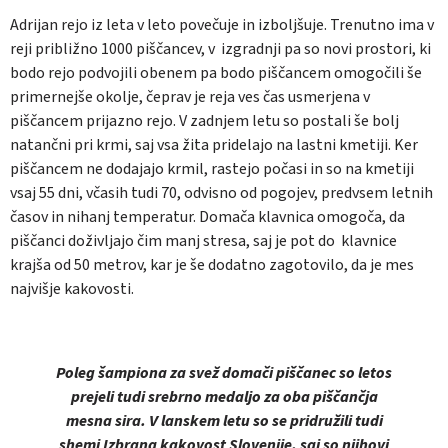
Adrijan rejo iz leta v leto povečuje in izboljšuje. Trenutno ima v
reji približno 1000 piščancev, v izgradnji pa so novi prostori, ki
bodo rejo podvojili obenem pa bodo piščancem omogočili še
primernejše okolje, čeprav je reja ves čas usmerjena v
piščancem prijazno rejo. V zadnjem letu so postali še bolj
natančni pri krmi, saj vsa žita pridelajo na lastni kmetiji. Ker
piščancem ne dodajajo krmil, rastejo počasi in so na kmetiji
vsaj 55 dni, včasih tudi 70, odvisno od pogojev, predvsem letnih
časov in nihanj temperatur. Domača klavnica omogoča, da
piščanci doživljajo čim manj stresa, saj je pot do klavnice
krajša od 50 metrov, kar je še dodatno zagotovilo, da je mes
najvišje kakovosti.
Poleg šampiona za svež domači piščanec so letos
prejeli tudi srebrno medaljo za oba piščančja
mesna sira. V lanskem letu so se pridružili tudi
shemi Izbrana kakovost Slovenije, saj so njihovi