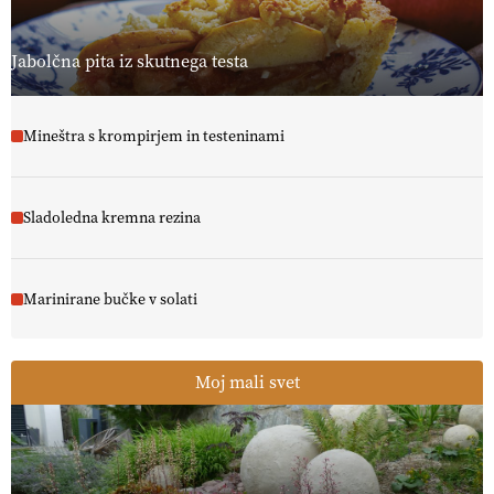
Jabolčna pita iz skutnega testa
Mineštra s krompirjem in testeninami
Sladoledna kremna rezina
Marinirane bučke v solati
Moj mali svet