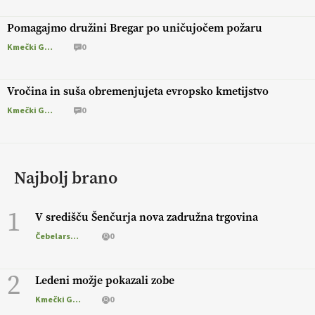
Pomagajmo družini Bregar po uničujočem požaru
Kmečki Glas
0
Vročina in suša obremenjujeta evropsko kmetijstvo
Kmečki Glas
0
Najbolj brano
1
V središču Šenčurja nova zadružna trgovina
Čebelarstvo
0
2
Ledeni možje pokazali zobe
Kmečki Glas
0