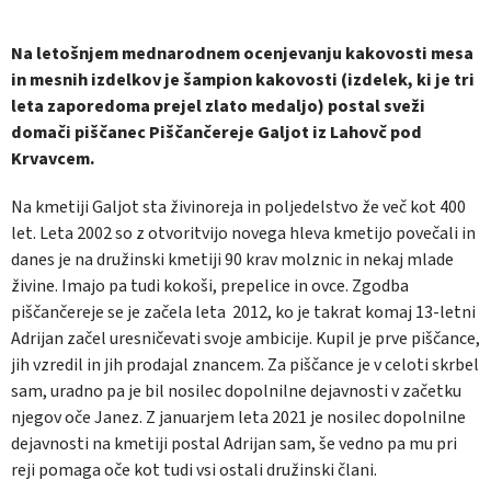
Na letošnjem mednarodnem ocenjevanju kakovosti mesa
in mesnih izdelkov je šampion kakovosti (izdelek, ki je tri
leta zaporedoma prejel zlato medaljo) postal sveži
domači piščanec Piščančereje Galjot iz Lahovč pod
Krvavcem.
Na kmetiji Galjot sta živinoreja in poljedelstvo že več kot 400
let. Leta 2002 so z otvoritvijo novega hleva kmetijo povečali in
danes je na družinski kmetiji 90 krav molznic in nekaj mlade
živine. Imajo pa tudi kokoši, prepelice in ovce. Zgodba
piščančereje se je začela leta 2012, ko je takrat komaj 13-letni
Adrijan začel uresničevati svoje ambicije. Kupil je prve piščance,
jih vzredil in jih prodajal znancem. Za piščance je v celoti skrbel
sam, uradno pa je bil nosilec dopolnilne dejavnosti v začetku
njegov oče Janez. Z januarjem leta 2021 je nosilec dopolnilne
dejavnosti na kmetiji postal Adrijan sam, še vedno pa mu pri
reji pomaga oče kot tudi vsi ostali družinski člani.