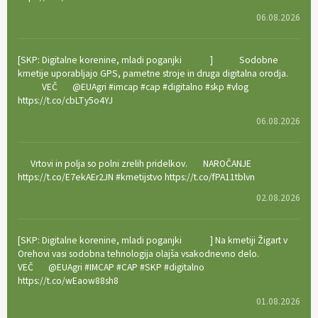
06.08.2026
[SKP: Digitalne korenine, mladi poganjki
]
Sodobne
kmetije uporabljajo GPS, pametne stroje in druga digitalna orodja.
VEČ
@EUAgri #imcap #cap #digitalno #skp #vlog
https://t.co/cbLTy5o4YJ
06.08.2026
Vrtovi in polja so polni zrelih pridelkov.
NAROČANJE
https://t.co/E7ekAEr2JN #kmetijstvo https://t.co/fPA11tblvn
02.08.2026
[SKP: Digitalne korenine, mladi poganjki
] Na kmetiji Žigart v
Orehovi vasi sodobna tehnologija olajša vsakodnevno delo.
VEČ
@EUAgri #IMCAP #CAP #SKP #digitalno
https://t.co/wEaow88sh8
01.08.2026