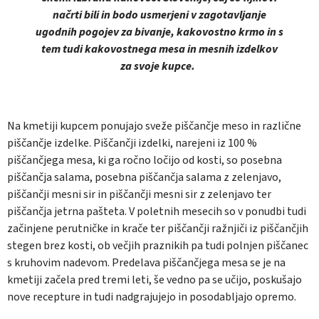
načrti bili in bodo usmerjeni v zagotavljanje
ugodnih pogojev za bivanje, kakovostno krmo in s
tem tudi kakovostnega mesa in mesnih izdelkov
za svoje kupce.
Na kmetiji kupcem ponujajo sveže piščančje meso in različne
piščančje izdelke. Piščančji izdelki, narejeni iz 100 %
piščančjega mesa, ki ga ročno ločijo od kosti, so posebna
piščančja salama, posebna piščančja salama z zelenjavo,
piščančji mesni sir in piščančji mesni sir z zelenjavo ter
piščančja jetrna pašteta. V poletnih mesecih so v ponudbi tudi
začinjene perutničke in krače ter piščančji ražnjiči iz piščančjih
stegen brez kosti, ob večjih praznikih pa tudi polnjen piščanec
s kruhovim nadevom. Predelava piščančjega mesa se je na
kmetiji začela pred tremi leti, še vedno pa se učijo, poskušajo
nove recepture in tudi nadgrajujejo in posodabljajo opremo.