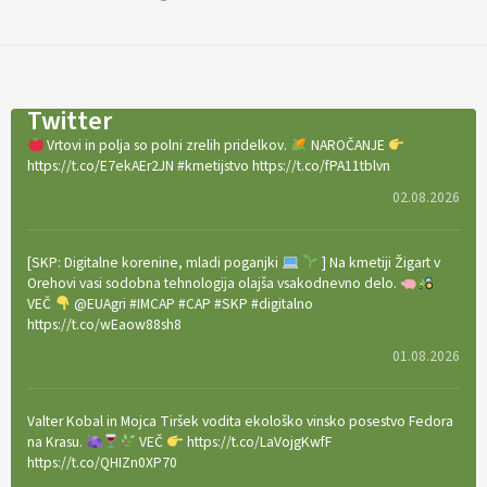
Twitter
Vrtovi in polja so polni zrelih pridelkov.
NAROČANJE
https://t.co/E7ekAEr2JN #kmetijstvo https://t.co/fPA11tblvn
02.08.2026
[SKP: Digitalne korenine, mladi poganjki
] Na kmetiji Žigart v
Orehovi vasi sodobna tehnologija olajša vsakodnevno delo.
VEČ
@EUAgri #IMCAP #CAP #SKP #digitalno
https://t.co/wEaow88sh8
01.08.2026
Valter Kobal in Mojca Tiršek vodita ekološko vinsko posestvo Fedora
na Krasu.
VEČ
https://t.co/LaVojgKwfF
https://t.co/QHIZn0XP70