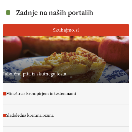
Zadnje na naših portalih
Skuhajmo.si
Jabolčna pita iz skutnega testa
Mineštra s krompirjem in testeninami
Sladoledna kremna rezina