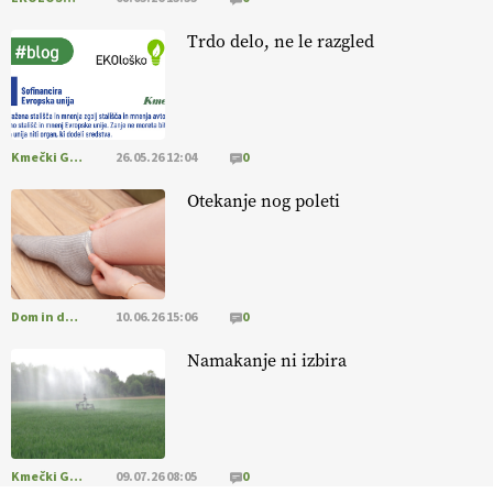
https://t.co/yev5PreiJu
Trdo delo, ne le razgled
09.07.2026
Kmečki Glas
26.05.26 12:04
0
Otekanje nog poleti
Dom in družina
10.06.26 15:06
0
Namakanje ni izbira
Kmečki Glas
09.07.26 08:05
0