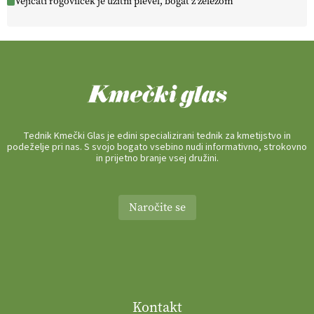
Vejicati rogovilček je užitni plevel, bogat z železom
Tednik Kmečki Glas je edini specializirani tednik za kmetijstvo in
podeželje pri nas. S svojo bogato vsebino nudi informativno, strokovno
in prijetno branje vsej družini.
Naročite se
Kontakt