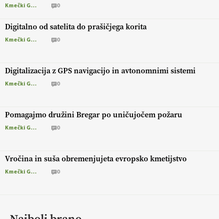
Kmečki Glas
0
Digitalno od satelita do prašičjega korita
Kmečki Glas
0
Digitalizacija z GPS navigacijo in avtonomnimi sistemi
Kmečki Glas
0
Pomagajmo družini Bregar po uničujočem požaru
Kmečki Glas
0
Vročina in suša obremenjujeta evropsko kmetijstvo
Kmečki Glas
0
Najbolj brano