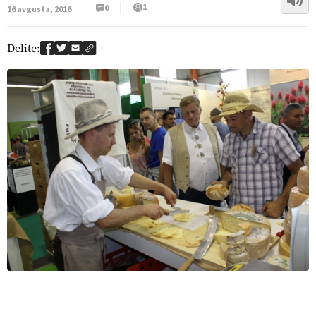
1
0
16 avgusta, 2016
Delite: