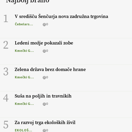
1
V središču Šenčurja nova zadružna trgovina
Čebelarstvo
0
2
Ledeni možje pokazali zobe
Kmečki Glas
0
3
Zelena država brez domače hrane
Kmečki Glas
0
4
Suša na poljih in travnikih
Kmečki Glas
0
5
Za razvoj trga ekoloških živil
EKOLOŠKO LOGIČNO
0