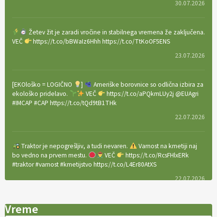
30.07.2026
Žetev žit je zaradi vročine in stabilnega vremena že zaključena.
VEČ
https://t.co/bBWaIz6Hhh https://t.co/TtKoOF5ENS
23.07.2026
[EKOloško = LOGIČNO
]
Ameriške borovnice so odlična izbira za
ekološko pridelavo.
VEČ
https://t.co/aPQkmLUy2j @EUAgri
#IMCAP #CAP https://t.co/tQd9tB1THk
22.07.2026
Traktor je nepogrešljiv, a tudi nevaren.
Varnost na kmetiji naj
bo vedno na prvem mestu.
VEČ
https://t.co/RcsFHlxERk
#traktor #varnost #kmetijstvo https://t.co/L4Er80AtXS
22.07.2026
Vreme
[EKOloško = LOGIČNO
]
Za uspešno ohranjanje travišč sta ključna
kmetijstvo
in predvsem reja travojedih živali
. VEČ