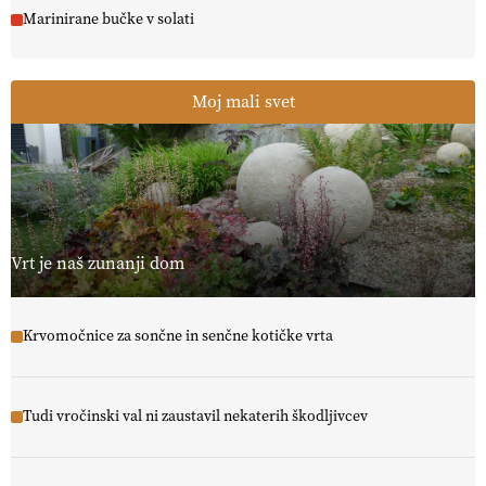
Marinirane bučke v solati
Moj mali svet
Vrt je naš zunanji dom
Krvomočnice za sončne in senčne kotičke vrta
Tudi vročinski val ni zaustavil nekaterih škodljivcev