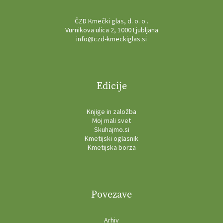
ČZD Kmečki glas, d. o. o .
Vurnikova ulica 2, 1000 Ljubljana
info@czd-kmeckiglas.si
Edicije
Knjige in založba
Moj mali svet
Skuhajmo.si
Kmetijski oglasnik
Kmetijska borza
Povezave
Arhiv