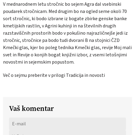
V mednarodnem letu stročnic bo sejem Agra dal vsebinski
poudarek stročnicam. Med drugim bo na ogled seme okoli 70
sort stročnic, ki bodo izbrane iz bogate zbirke genske banke
kmetijskih rastlin, v Agrini kuhinji in na številnih drugih
razstaviščnih prostorih bodo v pokušino najrazličnejše jedi iz
stročnic, stročnice pa bodo tudi dvorani B na stojnici ČZD
Kmečki glas, kjer bo poleg tednika Kmečki glas, revije Moj mali
svet in Revije o konjih bogat knjižni izbor, z vsemi letošnjimi
novostmi in sejemskim popustom.
Več o sejmu preberite v prilogi Tradicija in novosti
Vaš komentar