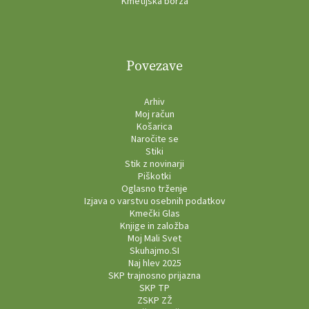
Kmetijska borza
Povezave
Arhiv
Moj račun
Košarica
Naročite se
Stiki
Stik z novinarji
Piškotki
Oglasno trženje
Izjava o varstvu osebnih podatkov
Kmečki Glas
Knjige in založba
Moj Mali Svet
Skuhajmo.SI
Naj hlev 2025
SKP trajnosno prijazna
SKP TP
ZSKP ZŽ