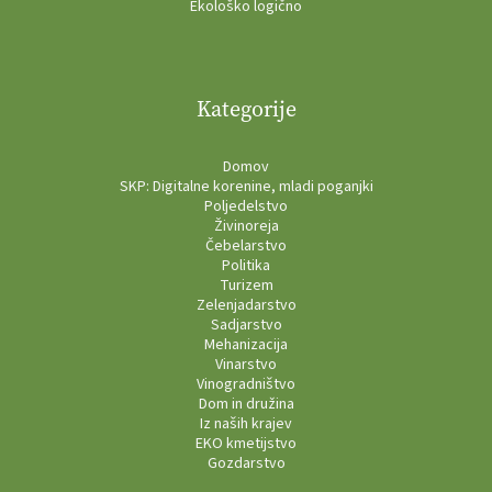
Ekološko logično
Kategorije
Domov
SKP: Digitalne korenine, mladi poganjki
Poljedelstvo
Živinoreja
Čebelarstvo
Politika
Turizem
Zelenjadarstvo
Sadjarstvo
Mehanizacija
Vinarstvo
Vinogradništvo
Dom in družina
Iz naših krajev
EKO kmetijstvo
Gozdarstvo