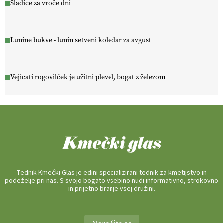
Sladice za vroče dni
Lunine bukve - lunin setveni koledar za avgust
Vejicati rogovilček je užitni plevel, bogat z železom
Tednik Kmečki Glas je edini specializirani tednik za kmetijstvo in
podeželje pri nas. S svojo bogato vsebino nudi informativno, strokovno
in prijetno branje vsej družini.