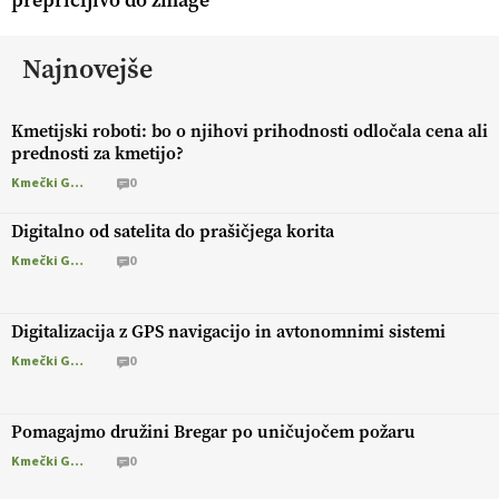
Najnovejše
Kmetijski roboti: bo o njihovi prihodnosti odločala cena ali
prednosti za kmetijo?
Kmečki Glas
0
Digitalno od satelita do prašičjega korita
Kmečki Glas
0
Digitalizacija z GPS navigacijo in avtonomnimi sistemi
Kmečki Glas
0
Pomagajmo družini Bregar po uničujočem požaru
Kmečki Glas
0