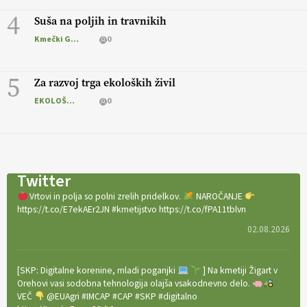
4
Suša na poljih in travnikih
Kmečki Glas
0
5
Za razvoj trga ekoloških živil
EKOLOŠKO LOGIČNO
0
Twitter
Vrtovi in polja so polni zrelih pridelkov.
NAROČANJE
https://t.co/E7ekAEr2JN #kmetijstvo https://t.co/fPA11tblvn
02.08.2026
[SKP: Digitalne korenine, mladi poganjki
] Na kmetiji Žigart v
Orehovi vasi sodobna tehnologija olajša vsakodnevno delo.
VEČ
@EUAgri #IMCAP #CAP #SKP #digitalno