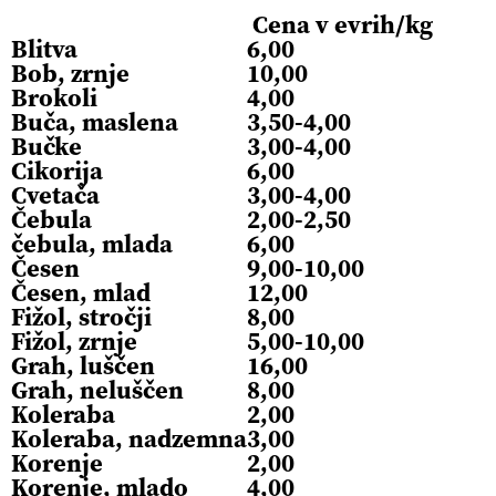
Cena v evrih/kg
Blitva
6,00
Bob, zrnje
10,00
Brokoli
4,00
Buča, maslena
3,50-4,00
Bučke
3,00-4,00
Cikorija
6,00
Cvetača
3,00-4,00
Čebula
2,00-2,50
čebula, mlada
6,00
Česen
9,00-10,00
Česen, mlad
12,00
Fižol, stročji
8,00
Fižol, zrnje
5,00-10,00
Grah, luščen
16,00
Grah, neluščen
8,00
Koleraba
2,00
Koleraba, nadzemna
3,00
Korenje
2,00
Korenje, mlado
4,00