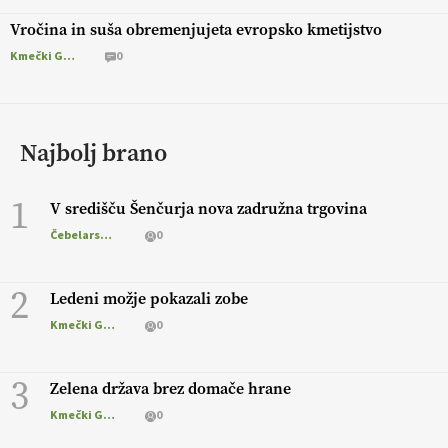
Vročina in suša obremenjujeta evropsko kmetijstvo
Kmečki Glas
0
Najbolj brano
1
V središču Šenčurja nova zadružna trgovina
Čebelarstvo
0
2
Ledeni možje pokazali zobe
Kmečki Glas
0
3
Zelena država brez domače hrane
Kmečki Glas
0