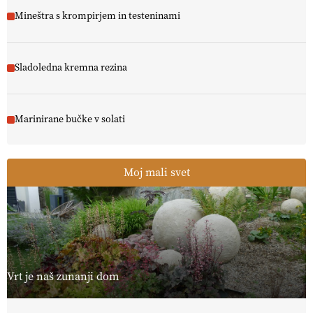
Mineštra s krompirjem in testeninami
Sladoledna kremna rezina
Marinirane bučke v solati
Moj mali svet
Vrt je naš zunanji dom