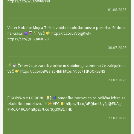
https://t.co/wEaow88sh8
01.08.2026
Valter Kobal in Mojca Tiršek vodita ekološko vinsko posestvo Fedora
na Krasu.
VEČ
https://t.co/LaVojgKwfF
https://t.co/QHIZn0XP70
30.07.2026
Žetev žit je zaradi vročine in stabilnega vremena že zaključena.
VEČ
https://t.co/bBWaIz6Hhh https://t.co/TtKoOF5ENS
23.07.2026
[EKOloško = LOGIČNO
]
Ameriške borovnice so odlična izbira za
ekološko pridelavo.
VEČ
https://t.co/aPQkmLUy2j @EUAgri
#IMCAP #CAP https://t.co/tQd9tB1THk
22.07.2026