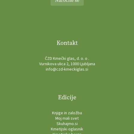
Naročite se
Kontakt
ČZD Kmečki glas, d. o. o .
Vurnikova ulica 2, 1000 Ljubljana
info@czd-kmeckiglas.si
Edicije
Knjige in založba
Moj mali svet
Skuhajmo.si
Kmetijski oglasnik