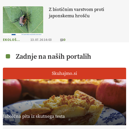
Z biotičnim varstvom proti
japonskemu hrošču
EKOLOŠKO LOGIČNO
13.07.26 14:03
0
Zadnje na naših portalih
Skuhajmo.si
Jabolčna pita iz skutnega testa