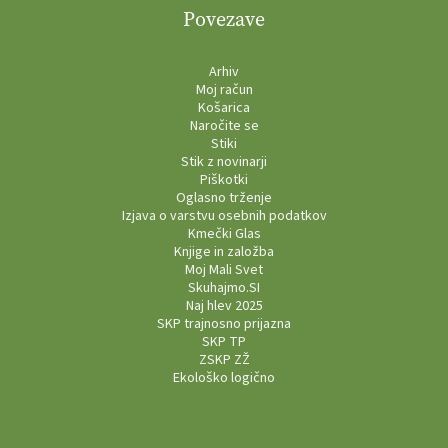
Povezave
Arhiv
Moj račun
Košarica
Naročite se
Stiki
Stik z novinarji
Piškotki
Oglasno trženje
Izjava o varstvu osebnih podatkov
Kmečki Glas
Knjige in založba
Moj Mali Svet
Skuhajmo.SI
Naj hlev 2025
SKP trajnosno prijazna
SKP TP
ZSKP ZŽ
Ekološko logično