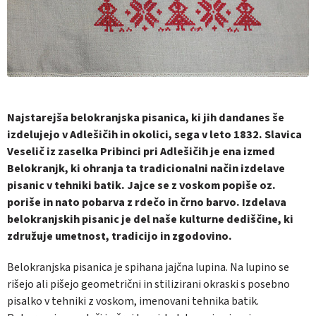
Najstarejša belokranjska pisanica, ki jih dandanes še
izdelujejo v Adlešičih in okolici, sega v leto 1832. Slavica
Veselič iz zaselka Pribinci pri Adlešičih je ena izmed
Belokranjk, ki ohranja ta tradicionalni način izdelave
pisanic v tehniki batik. Jajce se z voskom popiše oz.
poriše in nato pobarva z rdečo in črno barvo. Izdelava
belokranjskih pisanic je del naše kulturne dediščine, ki
združuje umetnost, tradicijo in zgodovino.
Belokranjska pisanica je spihana jajčna lupina. Na lupino se
rišejo ali pišejo geometrični in stilizirani okraski s posebno
pisalko v tehniki z voskom, imenovani tehnika batik.