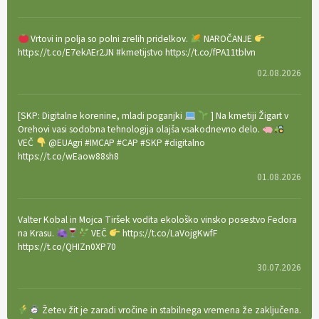
Vrtovi in polja so polni zrelih pridelkov.
NAROČANJE
https://t.co/E7ekAEr2JN #kmetijstvo https://t.co/fPA11tblvn
02.08.2026
[SKP: Digitalne korenine, mladi poganjki
] Na kmetiji Žigart v
Orehovi vasi sodobna tehnologija olajša vsakodnevno delo.
VEČ
@EUAgri #IMCAP #CAP #SKP #digitalno
https://t.co/wEaow88sh8
01.08.2026
Valter Kobal in Mojca Tiršek vodita ekološko vinsko posestvo Fedora
na Krasu.
VEČ
https://t.co/LaVojgKwfF
https://t.co/QHIZn0XP70
30.07.2026
Žetev žit je zaradi vročine in stabilnega vremena že zaključena.