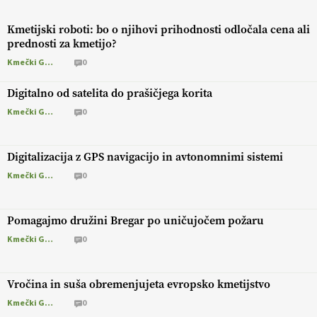
Kmetijski roboti: bo o njihovi prihodnosti odločala cena ali
prednosti za kmetijo?
Kmečki Glas
0
Digitalno od satelita do prašičjega korita
Kmečki Glas
0
Digitalizacija z GPS navigacijo in avtonomnimi sistemi
Kmečki Glas
0
Pomagajmo družini Bregar po uničujočem požaru
Kmečki Glas
0
Vročina in suša obremenjujeta evropsko kmetijstvo
Kmečki Glas
0