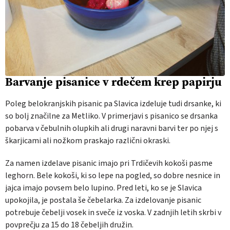
Barvanje pisanice v rdečem krep papirju
Poleg belokranjskih pisanic pa Slavica izdeluje tudi drsanke, ki
so bolj značilne za Metliko. V primerjavi s pisanico se drsanka
pobarva v čebulnih olupkih ali drugi naravni barvi ter po njej s
škarjicami ali nožkom praskajo različni okraski.
Za namen izdelave pisanic imajo pri Trdičevih kokoši pasme
leghorn. Bele kokoši, ki so lepe na pogled, so dobre nesnice in
jajca imajo povsem belo lupino. Pred leti, ko se je Slavica
upokojila, je postala še čebelarka. Za izdelovanje pisanic
potrebuje čebelji vosek in sveče iz voska. V zadnjih letih skrbi v
povprečju za 15 do 18 čebeljih družin.