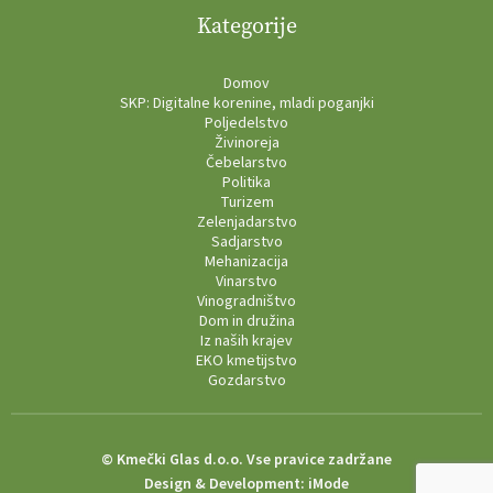
Kategorije
Domov
SKP: Digitalne korenine, mladi poganjki
Poljedelstvo
Živinoreja
Čebelarstvo
Politika
Turizem
Zelenjadarstvo
Sadjarstvo
Mehanizacija
Vinarstvo
Vinogradništvo
Dom in družina
Iz naših krajev
EKO kmetijstvo
Gozdarstvo
© Kmečki Glas d.o.o. Vse pravice zadržane
Design & Development:
iMode