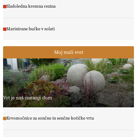
Sladoledna kremna rezina
Marinirane bučke v solati
Moj mali svet
Vrt je naš zunanji dom
Krvomočnice za sončne in senčne kotičke vrta