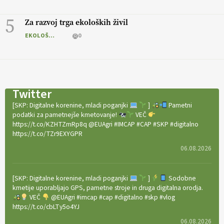
5
Za razvoj trga ekoloških živil
EKOLOŠKO LOGIČNO
0
Twitter
[SKP: Digitalne korenine, mladi poganjki
]
Pametni
podatki za pametnejše kmetovanje!
VEČ
https://t.co/KZHTZmRp8q @EUAgri #IMCAP #CAP #SKP #digitalno
https://t.co/TZr9EXYGPR
06.08.2026
[SKP: Digitalne korenine, mladi poganjki
]
Sodobne
kmetije uporabljajo GPS, pametne stroje in druga digitalna orodja.
VEČ
@EUAgri #imcap #cap #digitalno #skp #vlog
https://t.co/cbLTy5o4YJ
06.08.2026