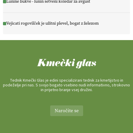
Lunine bukve - lunin setveni koledar za avgust
Vejicati rogovilček je užitni plevel, bogat z železom
Tednik Kmečki Glas je edini specializirani tednik za kmetijstvo in
podeželje pri nas. S svojo bogato vsebino nudi informativno, strokovno
in prijetno branje vsej družini.
Naročite se