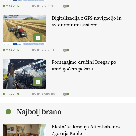
https://t.co/PAL0zlhVia
Kmečki Glas
05.08.26 13:38
0
13.07.2026
Digitalizacija z GPS navigacijo in
avtonomnimi sistemi
[EKOloško = LOGIČNO
]
Na kmetiji Polone Ratajc je pridelava
aronije
v dobrem desetletju zrasla v uspešno kmetijsko in
podjetniško zgodbo.
VEČ
https://t.co/EulJoSBYMi @EUAgri
#IMCAP #CAP https://t.co/xp1oihBDaJ
Kmečki Glas
05.08.26 12:11
0
13.07.2026
Pomagajmo družini Bregar po
uničujočem požaru
[EKOloško = LOGIČNO
]
Ekološka vina so vse bolj iskana doma in
v tujini
. Zato je ekološka pridelava odlična priložnost za slovenske
vinarje
. VEČ
https://t.co/XAe9EbeAbK @EUAgri #IMCAP #CAP
https://t.co/01qpoeLyNP
Kmečki Glas
05.08.26 09:09
0
13.07.2026
Najbolj brano
[EKOloško = LOGIČNO
] Mladi
so ključni za prihodnost
kmetijstva in uspešno prenovo kmetij
. VEČ
Ekološka kmetija Altenbaher iz
https://t.co/RRn8unbwXp @EUAgri #IMCAP #CAP
Zgornje Kaple
https://t.co/mnLHFv2VuP