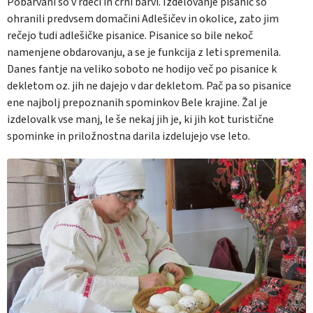
Pobarvani so v rdeči in črni barvi. Izdelovanje pisanic so
ohranili predvsem domačini Adlešičev in okolice, zato jim
rečejo tudi adlešičke pisanice. Pisanice so bile nekoč
namenjene obdarovanju, a se je funkcija z leti spremenila.
Danes fantje na veliko soboto ne hodijo več po pisanice k
dekletom oz. jih ne dajejo v dar dekletom. Pač pa so pisanice
ene najbolj prepoznanih spominkov Bele krajine. Žal je
izdelovalk vse manj, le še nekaj jih je, ki jih kot turistične
spominke in priložnostna darila izdelujejo vse leto.