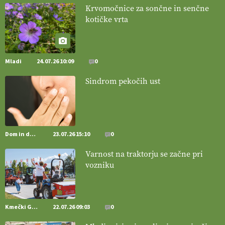
Krvomočnice za sončne in senčne
kotičke vrta
[EKOloško = LOGIČNO
]
Pet-nat je vse bolj priljubljeno
naravno peneče vino, tudi v Sloveniji.
VEČ
https://t.co/9fpqD3fCrE @EUAgri #IMCAP #CAP
https://t.co/iQ8HkdQnsD
Mladi
24.07.26 10:09
0
20.07.2026
Sindrom pekočih ust
[EKOloško = LOGIČNO
]
Posestvo MonteMoro – ekološka
pridelava z mislijo na naravo.
VEČ
https://t.co/Z7jXvK4gjr
@EUAgri #IMCAP #CAP https://t.co/Bf31lnQSIb
15.07.2026
Dom in družina
23.07.26 15:10
0
Varnost na traktorju se začne pri
[EKOloško = LOGIČNO
]
Poleti pridelek rešujejo zdrava tla in
vozniku
vlaga.
VEČ
https://t.co/qmMX2yevum @EUAgri #IMCAP #CAP
https://t.co/dDwsipE645
15.07.2026
Kmečki Glas
22.07.26 09:03
0
[EKOloško = LOGIČNO
]
Mulčer
– naravna pot do zdravih tal