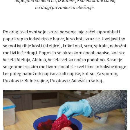
napeljana volnena nit, iz katere je na eni strani cofek,
na drugi pa zanka za obešanje.
Po drugi svetovni vojni so za barvanje jajc začeli uporabljati
papir krep in industrijske barve, ki so bolj izrazite. Uveljavili so
se motivi ribje kosti (steljice), trikotniki, srca, spirale, nabožni
motivi in še drugi. Pogosto so okraskom dodali napise, kot so:
Vesela Aleluja, Aleluja, Vesela velika noč in podobno. Kasneje
so geometrijskim motivom dodali še cvetlične in kakšne druge
ter poleg nabožnih napisov tudi napise, kot so: Za spomin,
Pozdrav iz Bele krajine, Pozdrav iz Adlešič in še kaj.