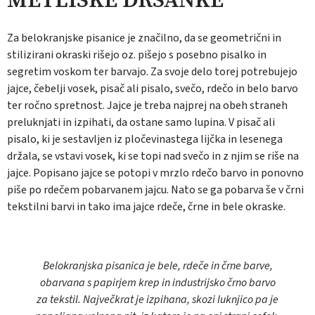
Za belokranjske pisanice je značilno, da se geometrični in
stilizirani okraski rišejo oz. pišejo s posebno pisalko in
segretim voskom ter barvajo. Za svoje delo torej potrebujejo
jajce, čebelji vosek, pisač ali pisalo, svečo, rdečo in belo barvo
ter ročno spretnost. Jajce je treba najprej na obeh straneh
preluknjati in izpihati, da ostane samo lupina. V pisač ali
pisalo, ki je sestavljen iz pločevinastega lijčka in lesenega
držala, se vstavi vosek, ki se topi nad svečo in z njim se riše na
jajce. Popisano jajce se potopi v mrzlo rdečo barvo in ponovno
piše po rdečem pobarvanem jajcu. Nato se ga pobarva še v črni
tekstilni barvi in tako ima jajce rdeče, črne in bele okraske.
Belokranjska pisanica je bele, rdeče in črne barve,
obarvana s papirjem krep in industrijsko črno barvo
za tekstil. Največkrat je izpihana, skozi luknjico pa je