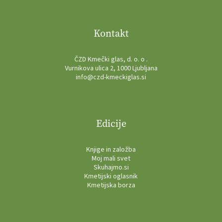
Kontakt
ČZD Kmečki glas, d. o. o .
Vurnikova ulica 2, 1000 Ljubljana
info@czd-kmeckiglas.si
Edicije
Knjige in založba
Moj mali svet
Skuhajmo.si
Kmetijski oglasnik
Kmetijska borza