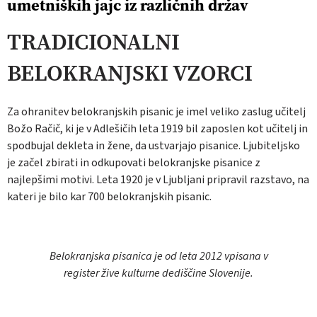
umetniških jajc iz različnih držav
TRADICIONALNI
BELOKRANJSKI VZORCI
Za ohranitev belokranjskih pisanic je imel veliko zaslug učitelj
Božo Račič, ki je v Adlešičih leta 1919 bil zaposlen kot učitelj in
spodbujal dekleta in žene, da ustvarjajo pisanice. Ljubiteljsko
je začel zbirati in odkupovati belokranjske pisanice z
najlepšimi motivi. Leta 1920 je v Ljubljani pripravil razstavo, na
kateri je bilo kar 700 belokranjskih pisanic.
Belokranjska pisanica je od leta 2012 vpisana v
register žive kulturne dediščine Slovenije.