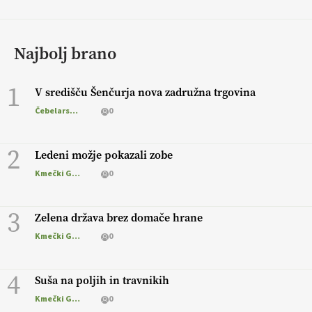
Najbolj brano
1
V središču Šenčurja nova zadružna trgovina
Čebelarstvo
0
2
Ledeni možje pokazali zobe
Kmečki Glas
0
3
Zelena država brez domače hrane
Kmečki Glas
0
4
Suša na poljih in travnikih
Kmečki Glas
0