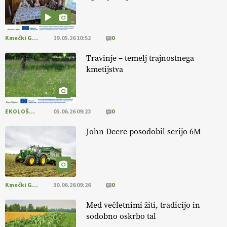
13.07.2026
Kmečki Glas
19.05.26 10:52
0
[EKOloško = LOGIČNO
]
Ekološka reja kokoši skrbi za živali
, okolje
in kakovostna jajca
. VEČ
https://t.co/PX49GVsP1M
Travinje – temelj trajnostnega
@EUAgri #IMCAP #CAP https://t.co/a1xatzEeid
kmetijstva
13.07.2026
EKOLOŠKO LOGIČNO
05.06.26 09:23
0
John Deere posodobil serijo 6M
Kmečki Glas
30.06.26 09:26
0
Med večletnimi žiti, tradicijo in
sodobno oskrbo tal