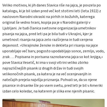
Veliko motivov, ki jih danes Slavica riše na jajca, je povzela po
katalogu, ki je bil izdan pred več kot stotimi leti (leta 1922) z
naslovom Narodni okraski na pirhih in kožuhih, katerega
original še vedno hrani, kopija pa je v Narodni galeriji v
Ljubljani. Je tudi članica svetovne organizacija umetnikov
pisanja na jajca, pred leti pa je bila tudi v Ukrajini, kjer je
umetnost risanja na jajca zelo razširjena in tudi cenjena
dejavnost. »Ukrajinske ženske in dekleta pri risanju na jajce
uporabljajo več barv, pogosto upodabljajo sonce, zemljo, vodo,
zrak … Popisana in porisana raznobarvna jajca so kot knjiga,«
pove Slavica Veselič, ki ima v svoji vitrini veliko zbirko
najrazličnejših pisank iz drugih držav in tudi svojih
velikonočnih pisank, za katera je na več ocenjevanjih in
natečajih prejela najvišja priznanja. Pohvali se, da so njene
pisanice in drsanke šle po vsem svetu, pred leti je bil v Ameriki
izdan celo koledar, na katerem je slika ene njenih pisanic.