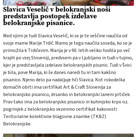
Slavica Veselič v belokranjski noši
predstavlja postopek izdelave
belokranjske pisanice.
Med njimi je tudi Slavica Veselič, ki se je te veščine naučila od
svoje mame Marije Trdič. Mamo je tega naučila soseda, ko se je
primožila k Trdičevim. Marija je v 90. letih veliko hodila po več
krajih po vsej Sloveniji, predvsem pa v Ljubljano in tudi v tujino,
kjer je predstavljala izdelavo belokranjskih pisanic. Tudi v Švici
je bila, pove Marija, ki še danes naredi tu in tam kakšno
pisanico. Njeno delo pa nadaljuje hči Slavica. Kot rokodelka
domačih obrti ima certifikat Art & Craft Slovenija za
belokranjsko pisanico, drsanko in belokranjski laneni prtiček.
Prav tako ima za belokranjsko pisanico in kuhinjsko krpo oz.
pogrinjek z belokranjsko vezenino certifikat kakovosti
Teritorialne kolektivne blagovne znamke (TKBZ)
Belokranjske.