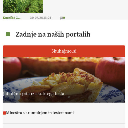
Kmečki Glas
30.07.26 13:21
0
Zadnje na naših portalih
Skuhajmo.si
Jabolčna pita iz skutnega testa
Mineštra s krompirjem in testeninami