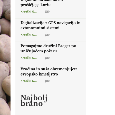
prašičjega korita
Kmečki Glas
0
Digitalizacija z GPS navigacijo in
avtonomnimi sistemi
Kmečki Glas
0
Pomagajmo družini Bregar po
uničujočem požaru
Kmečki Glas
0
Vročina in suša obremenjujeta
evropsko kmetijstvo
Kmečki Glas
0
Najbolj
brano