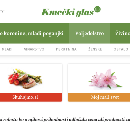
3°C
ne korenine, mladi poganjki
Poljedelstvo
Živino
zacija z GPS navigacijo in avtonomnimi sistemi
MLADI
VINARSTVO
PERUTNINA
ŽENSKE
OSTALO
mo družini Bregar po uničujočem požaru
jane Hills
Skuhajmo.si
Moj mali svet
i roboti: bo o njihovi prihodnosti odločala cena ali prednosti z
o od satelita do prašičjega korita