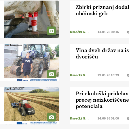
Zbirki priznanj dodal
občinski grb
Kmečki Glas
13.05.26 08:16
Vina dveh držav na i
dvorišču
Kmečki Glas
29.05.26 10:29
Pri ekološki pridelavi
precej neizkoriščen
potenciala
Kmečki Glas
24.06.26 08:00