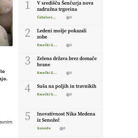
1
V središču Šenčurja nova
zadružna trgovina
Čebelarstvo
0
2
Ledeni možje pokazali
zobe
Kmečki Glas
0
3
Zelena država brez domače
hrane
elo
Kmečki Glas
0
ejo.
4
Suša na poljih in travnikih
Kmečki Glas
0
5
Inovativnost Nika Medena
iz Senožeč
javnim
Govedo
0