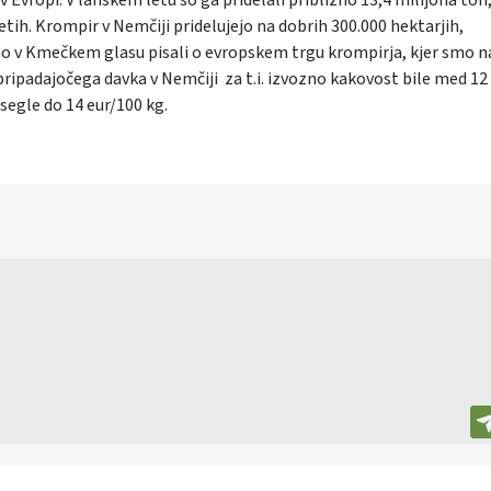
etih. Krompir v Nemčiji pridelujejo na dobrih 300.000 hektarjih,
mo v Kmečkem glasu pisali o evropskem trgu krompirja, kjer smo na
ripadajočega davka v Nemčiji za t.i. izvozno kakovost bile med 12 
segle do 14 eur/100 kg.