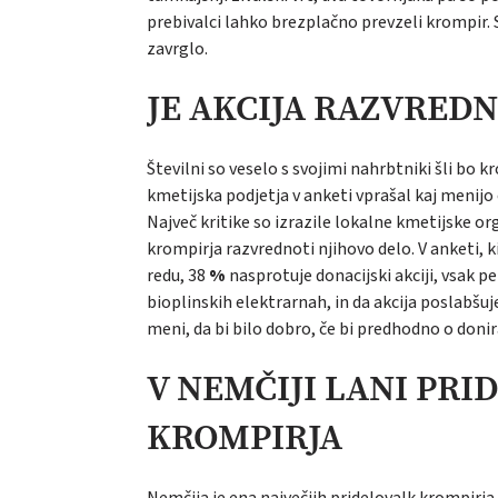
prebivalci lahko brezplačno prevzeli krompir. S
zavrglo.
JE AKCIJA RAZVRED
Številni so veselo s svojimi nahrbtniki šli bo kr
kmetijska podjetja v anketi vprašal kaj menijo
Največ kritike so izrazile lokalne kmetijske o
krompirja razvrednoti njihovo delo. V anketi, k
redu, 38
%
nasprotuje donacijski akciji, vsak pet
bioplinskih elektrarnah, in da akcija poslabšuj
meni, da bi bilo dobro, če bi predhodno o donir
V NEMČIJI LANI PRI
KROMPIRJA
Nemčija je ena največjih pridelovalk krompirja v