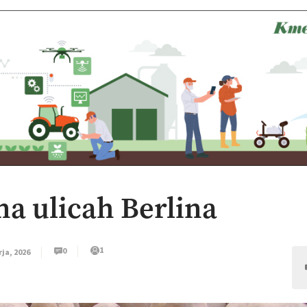
na ulicah Berlina
1
0
rja, 2026