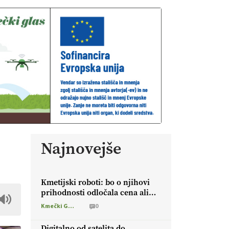
Najnovejše
Kmetijski roboti: bo o njihovi
prihodnosti odločala cena ali
prednosti za kmetijo?
Kmečki Glas
0
Digitalno od satelita do