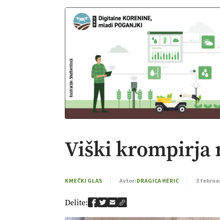
Viški krompirja 
KMEČKI GLAS
Avtor:
DRAGICA HERIC
3 februa
Delite: