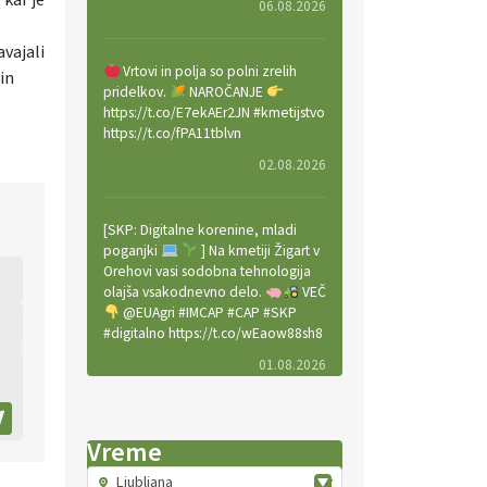
06.08.2026
vajali
Vrtovi in polja so polni zrelih
in
pridelkov.
NAROČANJE
https://t.co/E7ekAEr2JN #kmetijstvo
https://t.co/fPA11tblvn
02.08.2026
[SKP: Digitalne korenine, mladi
poganjki
] Na kmetiji Žigart v
Orehovi vasi sodobna tehnologija
olajša vsakodnevno delo.
VEČ
@EUAgri #IMCAP #CAP #SKP
#digitalno https://t.co/wEaow88sh8
01.08.2026
Valter Kobal in Mojca Tiršek vodita
Vreme
ekološko vinsko posestvo Fedora
na Krasu.
VEČ
Ljubljana