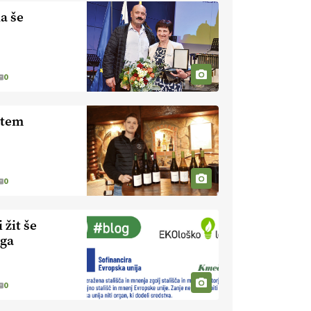
nevaren.
Varnost na kmetiji naj
a še
bo vedno na prvem mestu.
VEČ
https://t.co/RcsFHlxERk
#traktor #varnost #kmetijstvo
https://t.co/L4Er80AtXS
0
22.07.2026
stem
[EKOloško = LOGIČNO
]
Za
uspešno ohranjanje travišč sta
ključna kmetijstvo
in predvsem
reja travojedih živali
. VEČ
https://t.co/YvDmY3UNng @EUAgri
0
#IMCAP #CAP
https://t.co/Wz0y1nUcWl
 žit še
21.07.2026
ega
[EKOloško = LOGIČNO
]
Pet-nat je vse bolj priljubljeno
0
naravno peneče vino, tudi v
Sloveniji.
VEČ