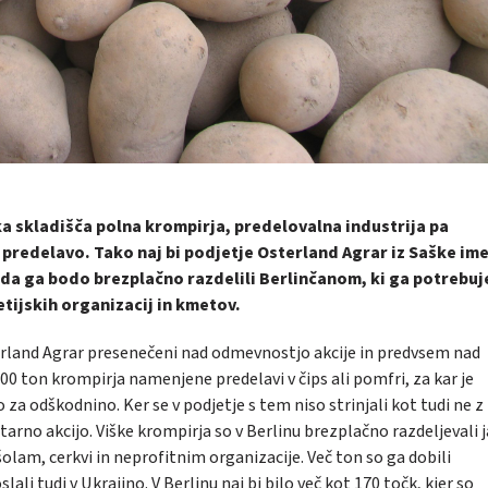
a skladišča polna krompirja, predelovalna industrija pa
redelavo. Tako naj bi podjetje Osterland Agrar iz Saške im
, da ga bodo brezplačno razdelili Berlinčanom, ki ga potrebuj
etijskih organizacij in kmetov.
erland Agrar presenečeni nad odmevnostjo akcije in predvsem nad
.000 ton krompirja namenjene predelavi v čips ali pomfri, za kar je
za odškodnino. Ker se v podjetje s tem niso strinjali kot tudi ne z
arno akcijo. Viške krompirja so v Berlinu brezplačno razdeljevali 
lam, cerkvi in neprofitnim organizacije. Več ton so ga dobili
lali tudi v Ukrajino. V Berlinu naj bi bilo več kot 170 točk, kjer so