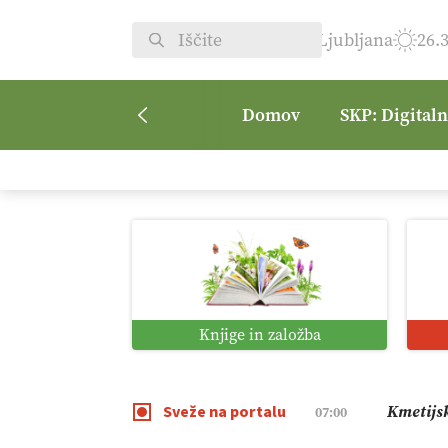
Ljubljana
26.
Domov
SKP: Digital
Digitali
12:11
Pomagaj
09:09
Vrt Dvor
08:50
Knjige in založba
Kmetijsk
07:00
Sveže na portalu
Digitaln
01:38