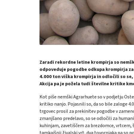
Zaradi rekordne letine krompirja so nemšk
odpoveduje pogodbe odkupa krompirja za p
4.000 ton viška krompirja in odločili so se
Akcija pa je požela tudi številne kritike km
Kot piše nemški Agrarhuete so v podjetju Ost
kritiko nanjo. Pojasnili so, da so bile zaloge 4
trgovec prosil za prekinitev pogodbe v zameno 
zmanjšano predelavo, so se odločili za humanit
kuhinjam, zavetiščem za brezdomce, vrtcem, šo
tamkajšnji živalski vrt, dva tovornjaka pa so pos