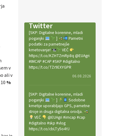
rja
Twitter
[SKP: Digitalne korenine, mladi
poganjki
]
Pametni
podatki za pametnejše
n
kmetovanje!
VEČ
.
https://t.co/KZHTZmRp8q @EUAgri
m
#IMCAP #CAP #SKP #digitalno
https://t.co/TZr9EXYGPR
vsem v
o ali v
06.08.2026
h 10
%
[SKP: Digitalne korenine, mladi
poganjki
]
Sodobne
kmetije uporabljajo GPS, pametne
stroje in druga digitalna orodja.
VEČ
@EUAgri #imcap #cap
#digitalno #skp #vlog
https://t.co/cbLTy5o4YJ
 kar je