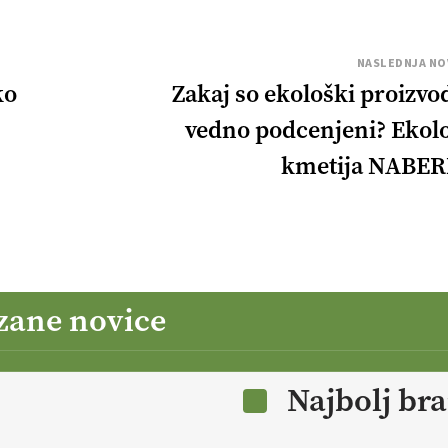
NASLEDNJA NO
ko
Zakaj so ekološki proizvod
vedno podcenjeni? Ekol
kmetija NABE
zane novice
Najbolj br