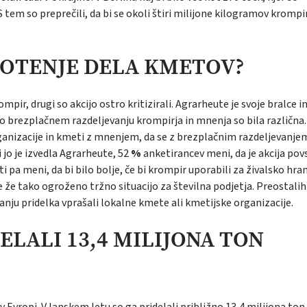
 tem so preprečili, da bi se okoli štiri milijone kilogramov krompi
NOTENJE DELA KMETOV?
ompir, drugi so akcijo ostro kritizirali. Agrarheute je svoje bralce i
 o brezplačnem razdeljevanju krompirja in mnenja so bila različna
rganizacije in kmeti z mnenjem, da se z brezplačnim razdeljevanje
i jo je izvedla Agrarheute, 52
%
anketirancev meni, da je akcija po
i pa meni, da bi bilo bolje, če bi krompir uporabili za živalsko hran
e že tako ogroženo tržno situacijo za številna podjetja. Preostali
anju pridelka vprašali lokalne kmete ali kmetijske organizacije.
DELALI 13,4 MILIJONA TON
 Evropi. V lanskem letu so ga pridelali približno 13,4 milijona ton,