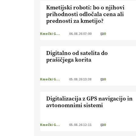
Kmetijski roboti: bo o njihovi
prihodnosti odločala cena ali
prednosti za kmetijo?
Kmečki Glas
06.08.26 07:00
0
Digitalno od satelita do
prašičjega korita
Kmečki Glas
05.08.26 13:38
0
Digitalizacija z GPS navigacijo in
avtonomnimi sistemi
Kmečki Glas
05.08.26 12:11
0