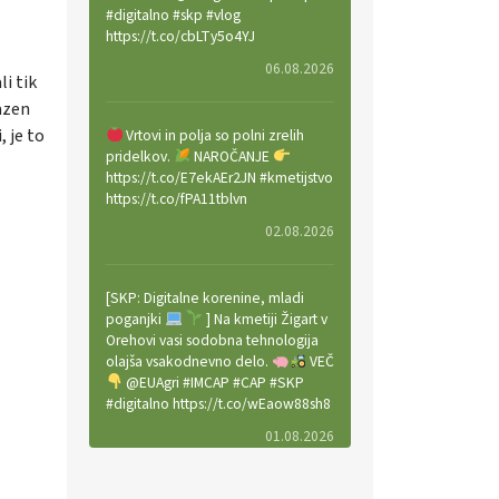
#digitalno #skp #vlog
https://t.co/cbLTy5o4YJ
06.08.2026
i tik
razen
, je to
Vrtovi in polja so polni zrelih
pridelkov.
NAROČANJE
https://t.co/E7ekAEr2JN #kmetijstvo
https://t.co/fPA11tblvn
02.08.2026
[SKP: Digitalne korenine, mladi
poganjki
] Na kmetiji Žigart v
Orehovi vasi sodobna tehnologija
olajša vsakodnevno delo.
VEČ
@EUAgri #IMCAP #CAP #SKP
#digitalno https://t.co/wEaow88sh8
01.08.2026