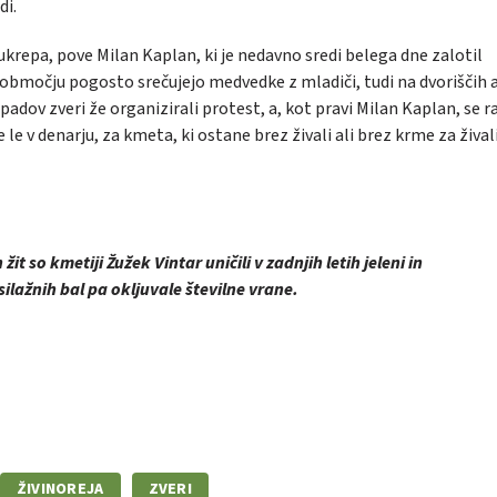
di.
krepa, pove Milan Kaplan, ki je nedavno sredi belega dne zalotil
močju pogosto srečujejo medvedke z mladiči, tudi na dvoriščih al
apadov zveri že organizirali protest, a, kot pravi Milan Kaplan, se 
e le v denarju, za kmeta, ki ostane brez živali ali brez krme za živali
žit so kmetiji Žužek Vintar uničili v zadnjih letih jeleni in
ilažnih bal pa okljuvale številne vrane.
ŽIVINOREJA
ZVERI