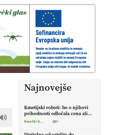
Najnovejše
Kmetijski roboti: bo o njihovi
prihodnosti odločala cena ali
prednosti za kmetijo?
Kmečki Glas
0
Digitalno od satelita do