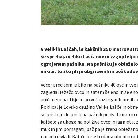
V Velikih Laščah, le kakšnih 350 metrov str
se sprehaja veliko Laščanov in vzgojiteljice
ograjenem pašniku. Na pašniku je obležalo d
enkrat toliko jih je obgrizenih in poškodo
Večer pred tem je bilo na pašniku 40 ovc in vse j
zagledal ležečo ovco in zatem še eno in še eno
uničenem pastirju in po več raztrganih brejih o
Poklical je Lovsko družino Velike Lašče in obm
so pristojni le prišli na pašnik po dveh urah i
kaj šele za uboge na pol žive ovce in jagnjeta,
muk in jim pomagati, pač pa je treba obležano
napadu divjadi. Kaj, če bi se to dogajalo njim