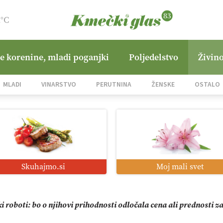
2°C
ne korenine, mladi poganjki
Poljedelstvo
Živino
zacija z GPS navigacijo in avtonomnimi sistemi
MLADI
VINARSTVO
PERUTNINA
ŽENSKE
OSTALO
mo družini Bregar po uničujočem požaru
jane Hills
Skuhajmo.si
Moj mali svet
i roboti: bo o njihovi prihodnosti odločala cena ali prednosti z
o od satelita do prašičjega korita