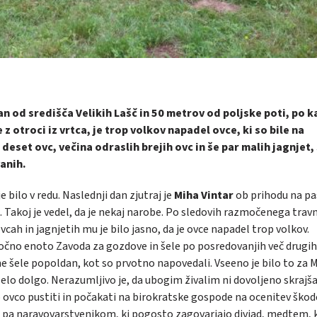
an od središča Velikih Lašč in 50 metrov od poljske poti, po k
 z otroci iz vrtca, je trop volkov napadel ovce, ki so bile na
eset ovc, večina odraslih brejih ovc in še par malih jagnjet,
vanih.
e bilo v redu. Naslednji dan zjutraj je
Miha Vintar
ob prihodu na pa
. Takoj je vedel, da je nekaj narobe. Po sledovih razmočenega travn
vcah in jagnjetih mu je bilo jasno, da je ovce napadel trop volkov.
očno enoto Zavoda za gozdove in šele po posredovanjih več drugih 
n ne šele popoldan, kot so prvotno napovedali. Vseeno je bilo to za 
 zelo dolgo. Nerazumljivo je, da ubogim živalim ni dovoljeno skrajša
 ovco pustiti in počakati na birokratske gospode na ocenitev škod
 ali pa naravovarstvenikom, ki pogosto zagovarjajo divjad, medtem, 