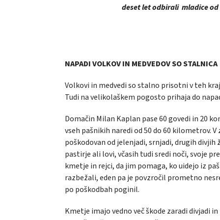
deset let odbirali mladice od 
NAPADI VOLKOV IN MEDVEDOV SO STALNICA
Volkovi in medvedi so stalno prisotni v teh k
Tudi na velikolaškem pogosto prihaja do napadov
Domačin Milan Kaplan pase 60 govedi in 20 kon
vseh pašnikih naredi od 50 do 60 kilometrov. V 
poškodovan od jelenjadi, srnjadi, drugih divjih 
pastirje ali lovi, včasih tudi sredi noči, svoje p
kmetje in rejci, da jim pomaga, ko uidejo iz pašn
razbežali, eden pa je povzročil prometno nesre
po poškodbah poginil.
Kmetje imajo vedno več škode zaradi divjadi in z