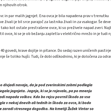
in njihovih otrok.
ovc in par malih jagnjet. Ena ovca je bila napadena prav v trenutku
 živali je bil srce parajoč za lastnika živali in za vsakogar. Še deve
vu tako kot ostale prestrašene ovce, ki so preživele napad zveri. Naj
til ovce, ki se je ob bežanju zapletla v električno mrežo in je tudi 
0 govedi, krave dojilje in pitance. Do sedaj razen uničenih pastirje
anje še toliko hujši. Tudi, če dobi odškodnino, ki je določena za odra
o divjadi navaja, da je pod zverinskimi zobmi podlegla
egala jagnjeta. Jagnje, ki se je rojevalo, pa po mnenju
radi napada volkov. Kdo bo rejcu povrnil škodo za vsa
egla v nekaj dnevih ali tednih in škodo za ovce, ki bodo
je zaradi stresnega dogodka. Na kmetiji Žužek Vintar so