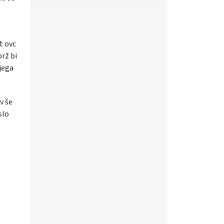
t ovc
brž bi
njega
v še
slo