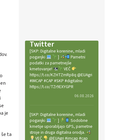
Twitter
[SKP: Digitalne korenine, mladi
dov.
poganjki
]
Pametni
podatki za pametnejše
kmetovanje!
VEČ
https://t.co/KZHTZmRp8q @EUAgri
po
#IMCAP #CAP #SKP #digitalno
šen
https://t.co/TZr9EXYGPR
e
06.08.2026
i
se
a je
[SKP: Digitalne korenine, mladi
poganjki
]
Sodobne
kmetije uporabljajo GPS, pametne
stroje in druga digitalna orodja.
 še ta
VEČ
@EUAgri #imcap #cap