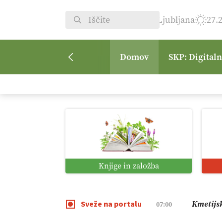
Ljubljana
27.
Domov
SKP: Digital
Digitali
12:11
Pomagaj
09:09
Vrt Dvor
08:50
Knjige in založba
Kmetijsk
07:00
Sveže na portalu
Digitaln
01:38