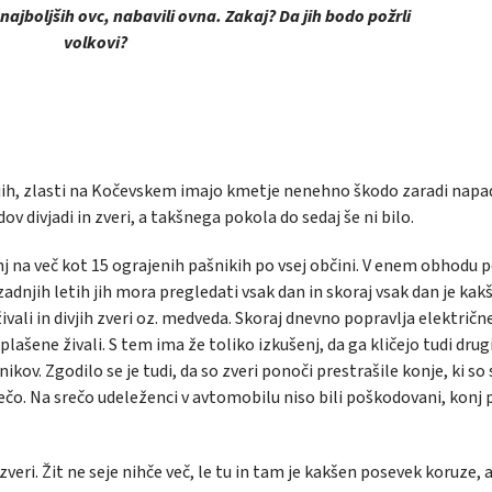
najboljših ovc, nabavili ovna. Zakaj? Da jih bodo požrli
volkovi?
rajih, zlasti na Kočevskem imajo kmetje nenehno škodo zaradi napa
 divjadi in zveri, a takšnega pokola do sedaj še ni bilo.
j na več kot 15 ograjenih pašnikih po vsej občini. V enem obhodu 
zadnjih letih jih mora pregledati vsak dan in skoraj vsak dan je kak
živali in divjih zveri oz. medveda. Skoraj dnevno popravlja električn
replašene živali. S tem ima že toliko izkušenj, da ga kličejo tudi drug
ikov. Zgodilo se je tudi, da so zveri ponoči prestrašile konje, ki so 
čo. Na srečo udeleženci v avtomobilu niso bili poškodovani, konj p
veri. Žit ne seje nihče več, le tu in tam je kakšen posevek koruze, a