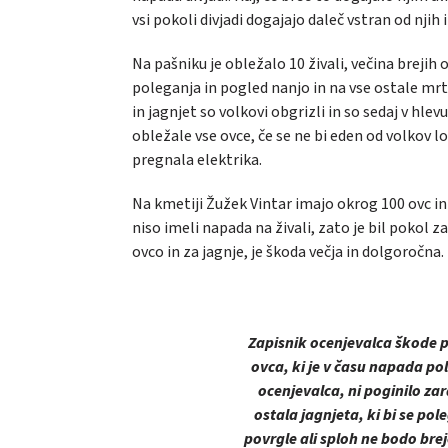
vsi pokoli divjadi dogajajo daleč vstran od njih 
Na pašniku je obležalo 10 živali, večina brejih 
poleganja in pogled nanjo in na vse ostale mrtve
in jagnjet so volkovi obgrizli in so sedaj v hle
obležale vse ovce, če se ne bi eden od volkov lo
pregnala elektrika.
Na kmetiji Žužek Vintar imajo okrog 100 ovc in 4
niso imeli napada na živali, zato je bil pokol z
ovco in za jagnje, je škoda večja in dolgoročna.
Zapisnik ocenjevalca škode p
ovca, ki je v času napada pol
ocenjevalca, ni poginilo za
ostala jagnjeta, ki bi se pol
povrgle ali sploh ne bodo bre