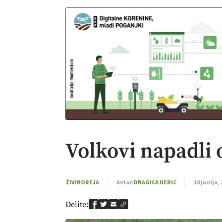
Volkovi napadli 
ŽIVINOREJA
Avtor:
DRAGICA HERIC
10 junija,
Delite: