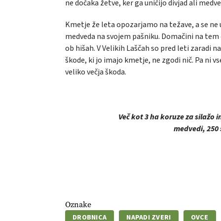
ne dočaka žetve, ker ga uničijo divjad ali medve
Kmetje že leta opozarjamo na težave, a se ne u
medveda na svojem pašniku. Domačini na tem ob
ob hišah. V Velikih Laščah so pred leti zaradi n
škode, ki jo imajo kmetje, ne zgodi nič. Pa ni vs
veliko večja škoda.
Več kot 3 ha koruze za silažo in 
medvedi, 250 s
Oznake
DROBNICA
NAPADI ZVERI
OVCE