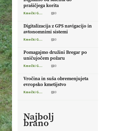
prašičjega korita
Kmečki Glas
0
Digitalizacija z GPS navigacijo in
avtonomnimi sistemi
Kmečki Glas
0
Pomagajmo družini Bregar po
uničujočem požaru
Kmečki Glas
0
Vročina in suša obremenjujeta
evropsko kmetijstvo
Kmečki Glas
0
Najbolj
brano