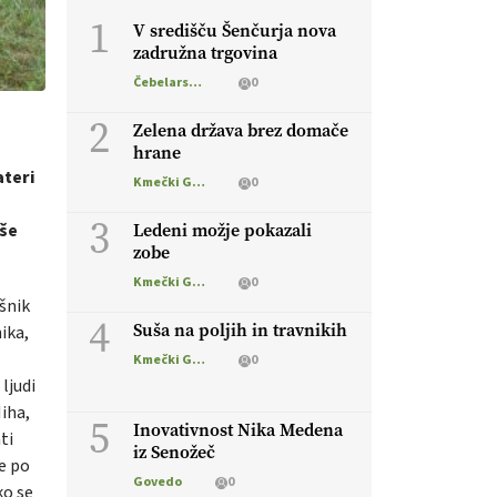
1
V središču Šenčurja nova
zadružna trgovina
Čebelarstvo
0
2
Zelena država brez domače
hrane
ateri
Kmečki Glas
0
3
Ledeni možje pokazali
 še
zobe
Kmečki Glas
0
šnik
4
Suša na poljih in travnikih
ika,
Kmečki Glas
0
ljudi
Miha,
5
Inovativnost Nika Medena
ti
iz Senožeč
e po
Govedo
0
ko se