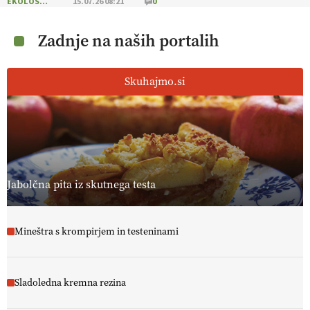
EKOLOŠKO LOGIČNO
15.07.26 08:21
0
na sušo in manj škodljivcev.
VEČ
https://t.co/PgMzHo6tt3
@EUAgri #IMCAP #CAP https://t.co/azYaR71AkI
Zadnje na naših portalih
10.07.2026
Skuhajmo.si
[EKOloško = LOGIČNO ] Ekološka hrana: Resnica ali le dobra reklama?
PRISLUHNITE
@EUAgri #imcap #cap #eco #skp #vlog
https://t.co/yev5PreiJu
09.07.2026
Jabolčna pita iz skutnega testa
Mineštra s krompirjem in testeninami
Sladoledna kremna rezina