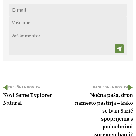
PREJŠNJA NOVICA
NASLEDNJA NOVICA
Novi Same Explorer
Nočna paša, dron
Natural
namesto pastirja – kako
se Ivan Sarić
spoprijema s
podnebnimi
spremembami?