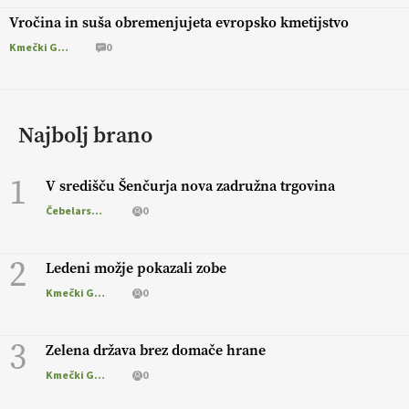
Vročina in suša obremenjujeta evropsko kmetijstvo
Kmečki Glas
0
Najbolj brano
1
V središču Šenčurja nova zadružna trgovina
Čebelarstvo
0
2
Ledeni možje pokazali zobe
Kmečki Glas
0
3
Zelena država brez domače hrane
Kmečki Glas
0