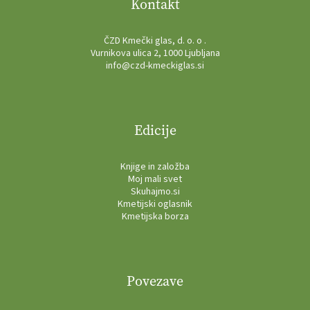
Kontakt
ČZD Kmečki glas, d. o. o .
Vurnikova ulica 2, 1000 Ljubljana
info@czd-kmeckiglas.si
Edicije
Knjige in založba
Moj mali svet
Skuhajmo.si
Kmetijski oglasnik
Kmetijska borza
Povezave