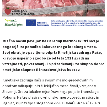
Mlečno mesni paviljon na Osrednji mariborski tržnici je
bogatejši za ponudbo kakovostnega lokalnega mesa.
Svoj obrat je v paviljonu odprla Kmetijska zadruga Rače,
ki svojo uspešno zgodbo že od leta 1921 gradi na
vztrajnosti, povezovanju in prizadevanju za skupno dobro
kmetijske skupnosti in zadovoljstvu kupcev.
Kmetijska zadruga Rače s svojim mesno-predelovalnim
obratom odkupuje in trži izključno meso živali, vzrejene v
Sloveniji. Gre za lokalne rejce Dravskega polja in framskega
Pohorja. Na trg plasirajo vrhunsko meso govedi, prašičev in
jagnjet, ki jih tržijo s sloganom »VSE DOMAČE-KZ RAČE«. Pri