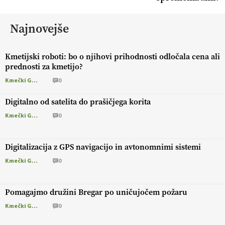
Najnovejše
Kmetijski roboti: bo o njihovi prihodnosti odločala cena ali
prednosti za kmetijo?
Kmečki Glas
0
Digitalno od satelita do prašičjega korita
Kmečki Glas
0
Digitalizacija z GPS navigacijo in avtonomnimi sistemi
Kmečki Glas
0
Pomagajmo družini Bregar po uničujočem požaru
Kmečki Glas
0