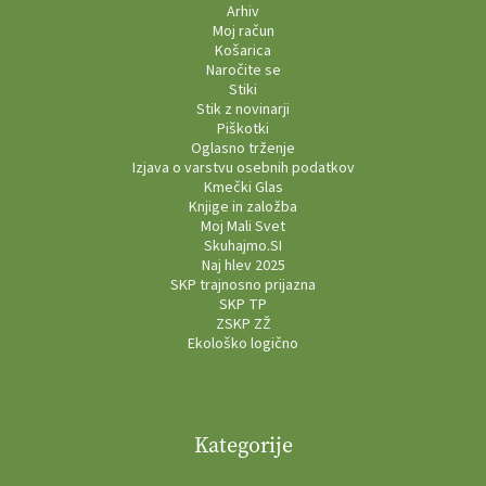
Arhiv
Moj račun
Košarica
Naročite se
Stiki
Stik z novinarji
Piškotki
Oglasno trženje
Izjava o varstvu osebnih podatkov
Kmečki Glas
Knjige in založba
Moj Mali Svet
Skuhajmo.SI
Naj hlev 2025
SKP trajnosno prijazna
SKP TP
ZSKP ZŽ
Ekološko logično
Kategorije