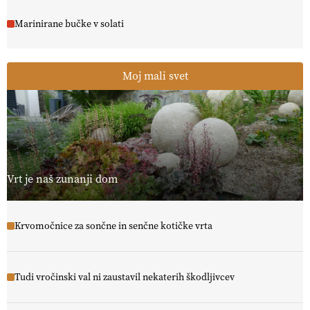
Marinirane bučke v solati
Moj mali svet
Vrt je naš zunanji dom
Krvomočnice za sončne in senčne kotičke vrta
Tudi vročinski val ni zaustavil nekaterih škodljivcev