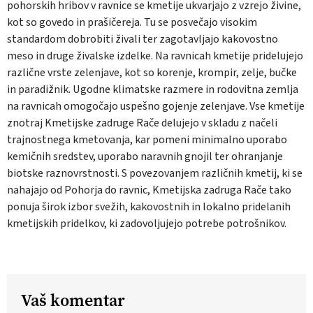
pohorskih hribov v ravnice se kmetije ukvarjajo z vzrejo živine,
kot so govedo in prašičereja. Tu se posvečajo visokim
standardom dobrobiti živali ter zagotavljajo kakovostno
meso in druge živalske izdelke. Na ravnicah kmetije pridelujejo
različne vrste zelenjave, kot so korenje, krompir, zelje, bučke
in paradižnik. Ugodne klimatske razmere in rodovitna zemlja
na ravnicah omogočajo uspešno gojenje zelenjave. Vse kmetije
znotraj Kmetijske zadruge Rače delujejo v skladu z načeli
trajnostnega kmetovanja, kar pomeni minimalno uporabo
kemičnih sredstev, uporabo naravnih gnojil ter ohranjanje
biotske raznovrstnosti. S povezovanjem različnih kmetij, ki se
nahajajo od Pohorja do ravnic, Kmetijska zadruga Rače tako
ponuja širok izbor svežih, kakovostnih in lokalno pridelanih
kmetijskih pridelkov, ki zadovoljujejo potrebe potrošnikov.
Vaš komentar