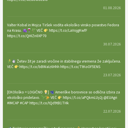
01.08.2026
Valter Kobal in Mojca Tiršek vodita ekološko vinsko posestvo Fedora
na Krasu.
VEČ
https://t.co/LaVojgKwfF
https://t.co/QHIZn0XP70
30.07.2026
Žetev žit je zaradi vročine in stabilnega vremena že zaključena.
VEČ
https://t.co/bBWaIz6Hhh https://t.co/TtKoOF5ENS
23.07.2026
[EKOloško = LOGIČNO
]
Ameriške borovnice so odlična izbira za
ekološko pridelavo.
VEČ
https://t.co/aPQkmLUy2j @EUAgri
#IMCAP #CAP https://t.co/tQd9tB1THk
22.07.2026