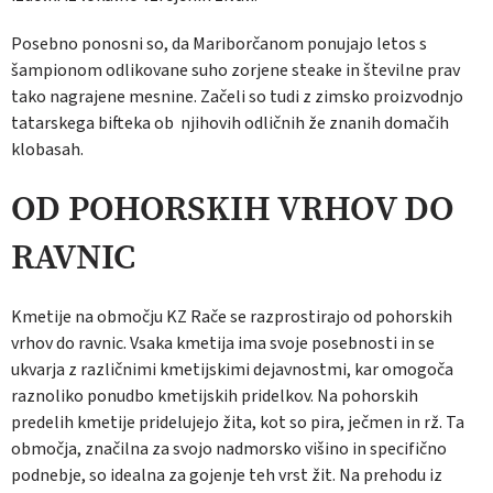
Posebno ponosni so, da Mariborčanom ponujajo letos s
šampionom odlikovane suho zorjene steake in številne prav
tako nagrajene mesnine. Začeli so tudi z zimsko proizvodnjo
tatarskega bifteka ob njihovih odličnih že znanih domačih
klobasah.
OD POHORSKIH VRHOV DO
RAVNIC
Kmetije na območju KZ Rače se razprostirajo od pohorskih
vrhov do ravnic. Vsaka kmetija ima svoje posebnosti in se
ukvarja z različnimi kmetijskimi dejavnostmi, kar omogoča
raznoliko ponudbo kmetijskih pridelkov. Na pohorskih
predelih kmetije pridelujejo žita, kot so pira, ječmen in rž. Ta
območja, značilna za svojo nadmorsko višino in specifično
podnebje, so idealna za gojenje teh vrst žit. Na prehodu iz