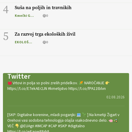
4
Suša na poljih in travnikih
Kmečki Glas
0
5
Za razvoj trga ekoloških živil
EKOLOŠKO LOGIČNO
0
Twitter
Vrtovi in polja so polni zrelih pridelkov.
NAROČANJE
https://t.co/E7ekAEr2JN #kmetijstvo https://t.co/fPA11tblvn
02.08.2026
[SKP: Digitalne korenine, mladi poganjki
] Na kmetiji Žigart v
Orehovi vasi sodobna tehnologija olajša vsakodnevno delo.
VEČ
@EUAgri #IMCAP #CAP #SKP #digitalno
https://t.co/wEaow88sh8