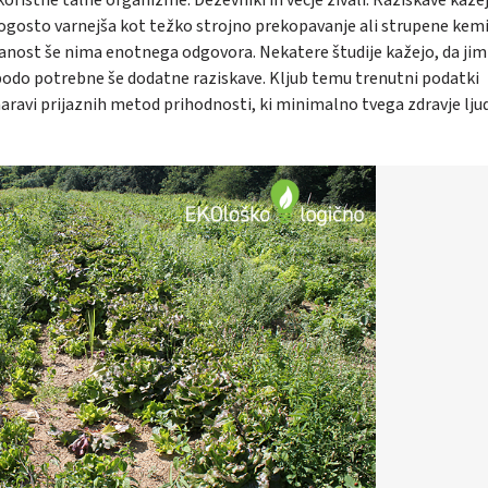
pogosto varnejša kot težko strojno prekopavanje ali strupene kemik
anost še nima enotnega odgovora. Nekatere študije kažejo, da jim
o bodo potrebne še dodatne raziskave. Kljub temu trenutni podatki
naravi prijaznih metod prihodnosti, ki minimalno tvega zdravje ljud