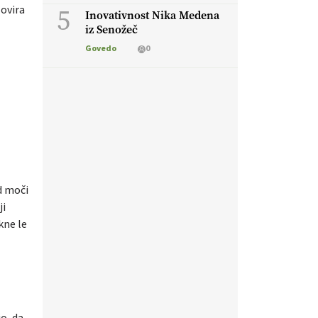
5
 ovira
Inovativnost Nika Medena
iz Senožeč
Govedo
0
d moči
ji
akne le
jo, da