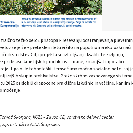
 fizično težko delo« pristopa k reševanju odstranjevanja plevelnih
evelov se je že v preteklem letu vršilo na popolnoma ekološki način
nih sredstev. Cilji projekta so izboljšanje kvalitete življenja,
e pridelave kmetijskih produktov – hrane, zmanjšati uporabo
Projekt pa ni le tehnološki, temveč ima močno socialno noto, saj j
anljivejših skupin prebivalstva. Preko skrbno zasnovanega sistema
u 2025 pridobili dragocene praktične izkušnje in veščine, kar jim j
nomočenje.
, Tomaž Škorjanc, KGZS – Zavod CE, Varstveno delovni center
 s.p. in Društvo AJDA Štajerska.