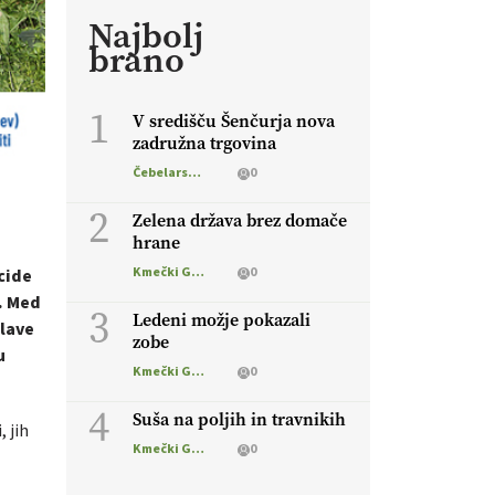
Najbolj
brano
1
V središču Šenčurja nova
zadružna trgovina
Čebelarstvo
0
2
Zelena država brez domače
hrane
Kmečki Glas
0
cide
. Med
3
Ledeni možje pokazali
elave
zobe
u
Kmečki Glas
0
4
Suša na poljih in travnikih
, jih
Kmečki Glas
0