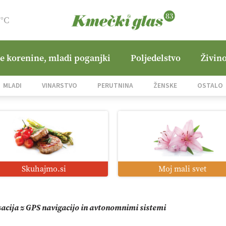
7°C
ne korenine, mladi poganjki
Poljedelstvo
Živino
jane Hills
MLADI
VINARSTVO
PERUTNINA
ŽENSKE
OSTALO
i roboti: bo o njihovi prihodnosti odločala cena ali prednosti z
o od satelita do prašičjega korita
Skuhajmo.si
Moj mali svet
zacija z GPS navigacijo in avtonomnimi sistemi
mo družini Bregar po uničujočem požaru