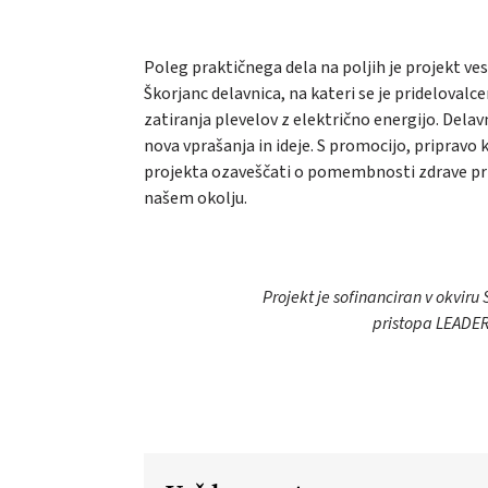
Poleg praktičnega dela na poljih je projekt ves 
Škorjanc delavnica, na kateri se je pridelovalc
zatiranja plevelov z električno energijo. Delav
nova vprašanja in ideje. S promocijo, pripravo
projekta ozaveščati o pomembnosti zdrave pri
našem okolju.
Projekt je sofinanciran v okvir
pristopa LEADER/