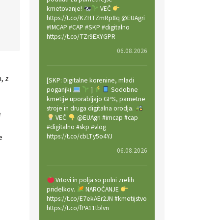
kmetovanje!
VEČ
https://t.co/KZHTZmRp8q @EUAgri
#IMCAP #CAP #SKP #digitalno
https://t.co/TZr9EXYGPR
06.08.2026
, z
[SKP: Digitalne korenine, mladi
poganjki
]
Sodobne
kmetije uporabljajo GPS, pametne
stroje in druga digitalna orodja.
e
VEČ
@EUAgri #imcap #cap
#digitalno #skp #vlog
https://t.co/cbLTy5o4YJ
e
06.08.2026
Vrtovi in polja so polni zrelih
pridelkov.
NAROČANJE
https://t.co/E7ekAEr2JN #kmetijstvo
https://t.co/fPA11tblvn