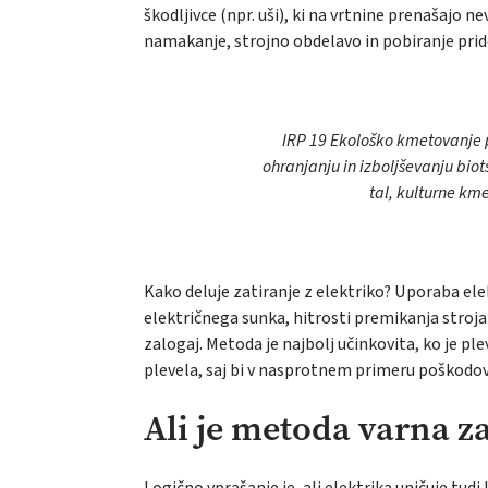
škodljivce (npr. uši), ki na vrtnine prenašajo 
namakanje, strojno obdelavo in pobiranje prid
IRP 19 Ekološko kmetovanje p
ohranjanju in izboljševanju biot
tal, kulturne kme
Kako deluje zatiranje z elektriko? Uporaba el
električnega sunka, hitrosti premikanja stroja i
zalogaj. Metoda je najbolj učinkovita, ko je pleve
plevela, saj bi v nasprotnem primeru poškodova
Ali je metoda varna za
Logično vprašanje je, ali elektrika uničuje tudi