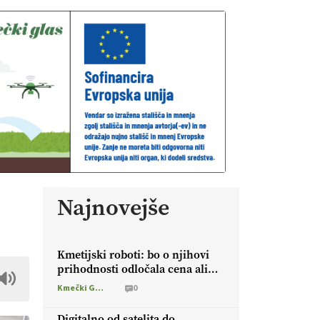
Najnovejše
Kmetijski roboti: bo o njihovi
prihodnosti odločala cena ali
prednosti za kmetijo?
Kmečki Glas
0
Digitalno od satelita do