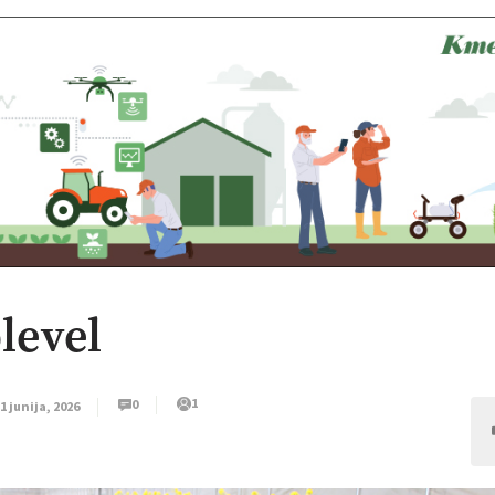
level
1
0
1 junija, 2026