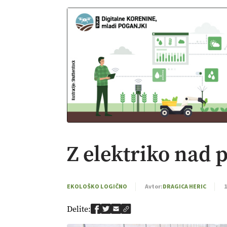
Z elektriko nad p
EKOLOŠKO LOGIČNO
Avtor:
DRAGICA HERIC
1
Delite: