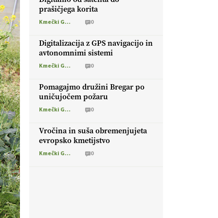
prašičjega korita
Kmečki Glas
0
Digitalizacija z GPS navigacijo in
avtonomnimi sistemi
Kmečki Glas
0
Pomagajmo družini Bregar po
uničujočem požaru
Kmečki Glas
0
Vročina in suša obremenjujeta
evropsko kmetijstvo
Kmečki Glas
0