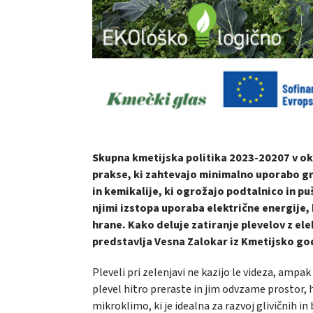
Skupna kmetijska politika 2023-20207 v o
prakse, ki zahtevajo minimalno uporabo gn
in kemikalije, ki ogrožajo podtalnico in p
njimi izstopa uporaba električne energije, 
hrane. Kako deluje zatiranje plevelov z ele
predstavlja Vesna Zalokar iz Kmetijsko g
Pleveli pri zelenjavi ne kazijo le videza, ampak
plevel hitro preraste in jim odvzame prostor, h
mikroklimo, ki je idealna za razvoj glivičnih in