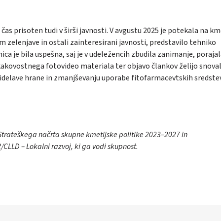
čas prisoten tudi v širši javnosti. V avgustu 2025 je potekala na kme
em zelenjave in ostali zainteresirani javnosti, predstavilo tehniko
nica je bila uspešna, saj je v udeležencih zbudila zanimanje, poraja
 kakovostnega fotovideo materiala ter objavo člankov želijo snoval
delave hrane in zmanjševanju uporabe fitofarmacevtskih sredstev
u Strateškega načrta skupne kmetijske politike 2023–2027 in
CLLD – Lokalni razvoj, ki ga vodi skupnost.