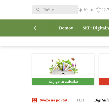
Ljubljana
22.
Domov
SKP: Digital
Vrt Dvor
08:50
Kmetijsk
07:00
Digitaln
01:38
Knjige in založba
Digitali
12:11
Sveže na portalu
Pomagaj
09:09