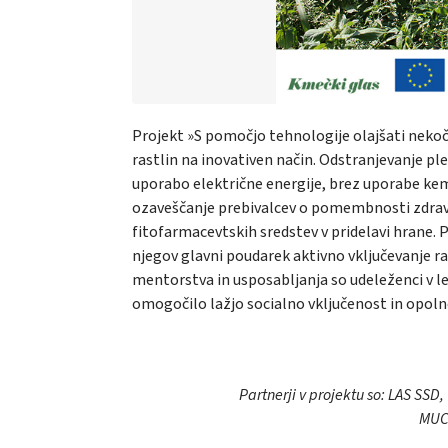
Projekt »S pomočjo tehnologije olajšati nekoč
rastlin na inovativen način. Odstranjevanje pl
uporabo električne energije, brez uporabe kemič
ozaveščanje prebivalcev o pomembnosti zdrav
fitofarmacevtskih sredstev v pridelavi hrane. 
njegov glavni poudarek aktivno vključevanje r
mentorstva in usposabljanja so udeleženci v let
omogočilo lažjo socialno vključenost in opol
Partnerji v projektu so: LAS SSD
MUC,