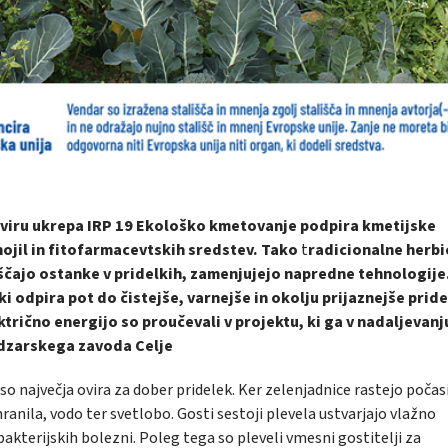
kviru ukrepa IRP 19 Ekološko kmetovanje podpira kmetijske
ojil in fitofarmacevtskih sredstev. Tako
t
radicionalne herbi
uščajo ostanke v pridelkih, zamenjujejo napredne tehnologije
ki odpira pot do čistejše, varnejše in okolju prijaznejše prid
ktrično energijo so proučevali v projektu, ki ga v nadaljevanj
odzarskega zavoda Celje
 so največja ovira za dober pridelek. Ker zelenjadnice rastejo počasi
ranila, vodo ter svetlobo. Gosti sestoji plevela ustvarjajo vlažno
 bakterijskih bolezni. Poleg tega so pleveli vmesni gostitelji za