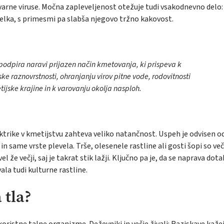
nevarne viruse. Močna zapleveljenost otežuje tudi vsakodnevno delo:
elka, s primesmi pa slabša njegovo tržno kakovost.
odpira naravi prijazen način kmetovanja, ki prispeva k
ske raznovrstnosti, ohranjanju virov pitne vode, rodovitnosti
tijske krajine in k varovanju okolja nasploh.
ektrike v kmetijstvu zahteva veliko natančnost. Uspeh je odvisen o
n same vrste plevela. Trše, olesenele rastline ali gosti šopi so več
l že večji, saj je takrat stik lažji. Ključno pa je, da se naprava dot
la tudi kulturne rastline.
 tla?
 koristne talne organizme. Deževniki in večje živali: Raziskave kaže