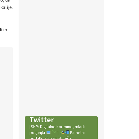
alije.
i in
Twitter
[SKP: Digitalne korenine, mladi
poganjki
]
Pametni
podatki za pametnejše