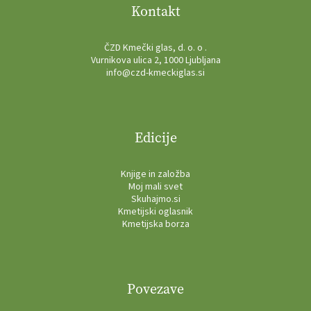
Kontakt
ČZD Kmečki glas, d. o. o .
Vurnikova ulica 2, 1000 Ljubljana
info@czd-kmeckiglas.si
Edicije
Knjige in založba
Moj mali svet
Skuhajmo.si
Kmetijski oglasnik
Kmetijska borza
Povezave