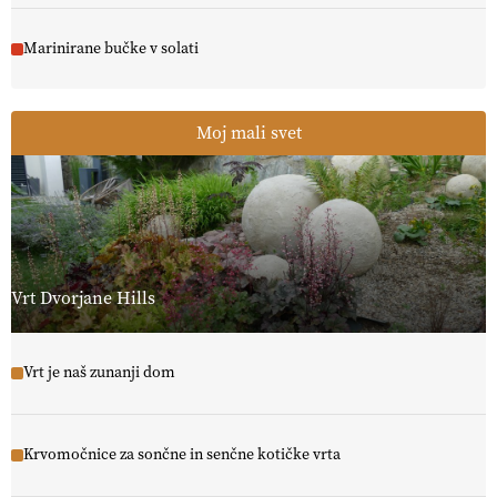
Marinirane bučke v solati
Moj mali svet
Vrt Dvorjane Hills
Vrt je naš zunanji dom
Krvomočnice za sončne in senčne kotičke vrta