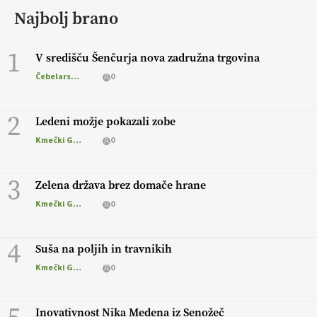
Najbolj brano
1
V središču Šenčurja nova zadružna trgovina
Čebelarstvo
0
2
Ledeni možje pokazali zobe
Kmečki Glas
0
3
Zelena država brez domače hrane
Kmečki Glas
0
4
Suša na poljih in travnikih
Kmečki Glas
0
Inovativnost Nika Medena iz Senožeč