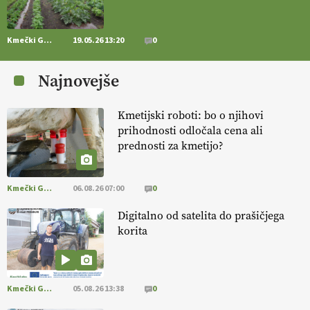
14.07.2026
Kmečki Glas
19.05.26 13:20
0
[EKOloško = LOGIČNO
] Zdravje rastlin je ključno za
prehransko
varnost,
okolje in kakovost življenja. VEČ
Najnovejše
https://t.co/K0USFPJ5fJ @EUAgri #IMCAP #CAP
https://t.co/vcHhoOixHy
14.07.2026
Kmetijski roboti: bo o njihovi
prihodnosti odločala cena ali
prednosti za kmetijo?
[EKOloško = LOGIČNO
]
Danes ni pomembna le količina hrane,
ampak tudi način njene pridelave
. VEČ
https://t.co/bKGeI4ZcNi
@EUAgri #imcap #cap #blog https://t.co/2sllAmcKwG
Kmečki Glas
06.08.26 07:00
0
14.07.2026
Digitalno od satelita do prašičjega
korita
[EKOloško = LOGIČNO
]
Kakovostna ekološka semena in
prilagojene sorte
so temelj uspešne ekološke pridelave.
VEČ
https://t.co/OQSsax7l8V @EUAgri #IMCAP #CAP
https://t.co/PAL0zlhVia
Kmečki Glas
05.08.26 13:38
0
13.07.2026