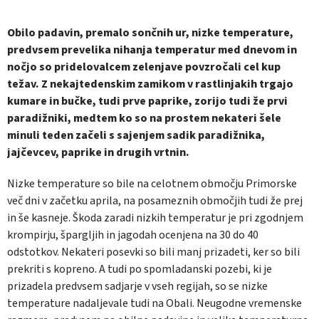
Obilo padavin, premalo sončnih ur, nizke temperature,
predvsem prevelika nihanja temperatur med dnevom in
nočjo so pridelovalcem zelenjave povzročali cel kup
težav. Z nekajtedenskim zamikom v rastlinjakih trgajo
kumare in bučke, tudi prve paprike, zorijo tudi že prvi
paradižniki, medtem ko so na prostem nekateri šele
minuli teden začeli s sajenjem sadik paradižnika,
jajčevcev, paprike in drugih vrtnin.
Nizke temperature so bile na celotnem območju Primorske
več dni v začetku aprila, na posameznih območjih tudi že prej
in še kasneje. Škoda zaradi nizkih temperatur je pri zgodnjem
krompirju, špargljih in jagodah ocenjena na 30 do 40
odstotkov. Nekateri posevki so bili manj prizadeti, ker so bili
prekriti s kopreno. A tudi po spomladanski pozebi, ki je
prizadela predvsem sadjarje v vseh regijah, so se nizke
temperature nadaljevale tudi na Obali. Neugodne vremenske