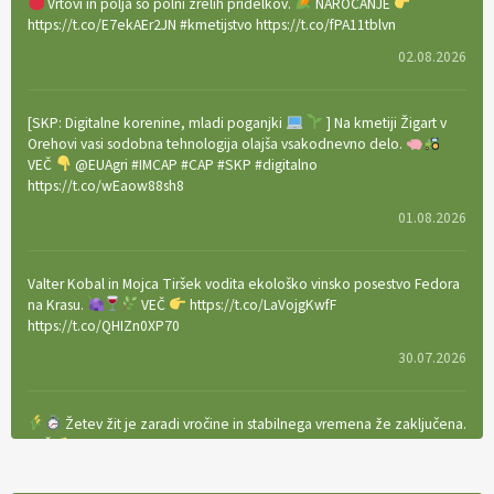
Vrtovi in polja so polni zrelih pridelkov.
NAROČANJE
https://t.co/E7ekAEr2JN #kmetijstvo https://t.co/fPA11tblvn
02.08.2026
[SKP: Digitalne korenine, mladi poganjki
] Na kmetiji Žigart v
Orehovi vasi sodobna tehnologija olajša vsakodnevno delo.
VEČ
@EUAgri #IMCAP #CAP #SKP #digitalno
https://t.co/wEaow88sh8
01.08.2026
Valter Kobal in Mojca Tiršek vodita ekološko vinsko posestvo Fedora
na Krasu.
VEČ
https://t.co/LaVojgKwfF
https://t.co/QHIZn0XP70
30.07.2026
Žetev žit je zaradi vročine in stabilnega vremena že zaključena.
VEČ
https://t.co/bBWaIz6Hhh https://t.co/TtKoOF5ENS
23.07.2026