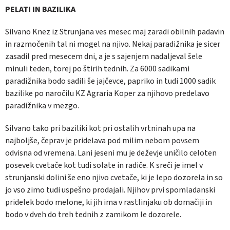
PELATI IN BAZILIKA
Silvano Knez iz Strunjana ves mesec maj zaradi obilnih padavin
in razmočenih tal ni mogel na njivo. Nekaj paradižnika je sicer
zasadil pred mesecem dni, a je s sajenjem nadaljeval šele
minuli teden, torej po štirih tednih. Za 6000 sadikami
paradižnika bodo sadili še jajčevce, papriko in tudi 1000 sadik
bazilike po naročilu KZ Agraria Koper za njihovo predelavo
paradižnika v mezgo.
Silvano tako pri baziliki kot pri ostalih vrtninah upa na
najboljše, čeprav je pridelava pod milim nebom povsem
odvisna od vremena. Lani jeseni mu je deževje uničilo celoten
posevek cvetače kot tudi solate in radiče. K sreči je imel v
strunjanski dolini še eno njivo cvetače, ki je lepo dozorela in so
jo vso zimo tudi uspešno prodajali. Njihov prvi spomladanski
pridelek bodo melone, ki jih ima v rastlinjaku ob domačiji in
bodo v dveh do treh tednih z zamikom le dozorele.