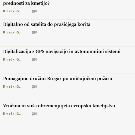
prednosti za kmetijo?
Kmečki Glas
0
Digitalno od satelita do prašičjega korita
Kmečki Glas
0
Digitalizacija z GPS navigacijo in avtonomnimi sistemi
Kmečki Glas
0
Pomagajmo družini Bregar po uničujočem požaru
Kmečki Glas
0
Vročina in suša obremenjujeta evropsko kmetijstvo
Kmečki Glas
0