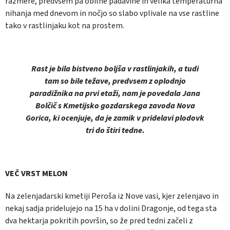
razmere, predvsem pa obilne padavine in velika temperaturna
nihanja med dnevom in nočjo so slabo vplivale na vse rastline
tako v rastlinjaku kot na prostem.
Rast je bila bistveno boljša v rastlinjakih, a tudi
tam so bile težave, predvsem z oplodnjo
paradižnika na prvi etaži, nam je povedala Jana
Bolčič s Kmetijsko gozdarskega zavoda Nova
Gorica, ki ocenjuje, da je zamik v pridelavi plodovk
tri do štiri tedne.
VEČ VRST MELON
Na zelenjadarski kmetiji Peroša iz Nove vasi, kjer zelenjavo in
nekaj sadja pridelujejo na 15 ha v dolini Dragonje, od tega sta
dva hektarja pokritih površin, so že pred tedni začeli z