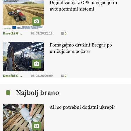
Digitalizacija z GPS navigacijo in
avtonomnimi sistemi
[EKOloško = LOGIČNO
]
Na kmetiji Polone Ratajc je pridelava
aronije
v dobrem desetletju zrasla v uspešno kmetijsko in
podjetniško zgodbo.
VEČ
https://t.co/EulJoSBYMi @EUAgri
#IMCAP #CAP https://t.co/xp1oihBDaJ
Kmečki Glas
05.08.26 12:11
0
13.07.2026
Pomagajmo družini Bregar po
uničujočem požaru
[EKOloško = LOGIČNO
]
Ekološka vina so vse bolj iskana doma in
v tujini
. Zato je ekološka pridelava odlična priložnost za slovenske
vinarje
. VEČ
https://t.co/XAe9EbeAbK @EUAgri #IMCAP #CAP
https://t.co/01qpoeLyNP
Kmečki Glas
05.08.26 09:09
0
13.07.2026
Najbolj brano
[EKOloško = LOGIČNO
] Mladi
so ključni za prihodnost
kmetijstva in uspešno prenovo kmetij
. VEČ
Ali so potrebni dodatni ukrepi?
https://t.co/RRn8unbwXp @EUAgri #IMCAP #CAP
https://t.co/mnLHFv2VuP
13.07.2026