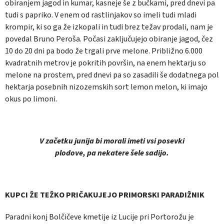
obiranjem jagod in kumar, kasneje še z bučkami, pred dnevi pa
tudi s papriko. V enem od rastlinjakov so imeli tudi mladi
krompir, ki so ga že izkopali in tudi brez težav prodali, nam je
povedal Bruno Peroša. Počasi zaključujejo obiranje jagod, čez
10 do 20 dni pa bodo že trgali prve melone. Približno 6.000
kvadratnih metrov je pokritih površin, na enem hektarju so
melone na prostem, pred dnevi pa so zasadili še dodatnega pol
hektarja posebnih nizozemskih sort lemon melon, ki imajo
okus po limoni.
V začetku junija bi morali imeti vsi posevki
plodove, pa nekatere šele sadijo.
KUPCI ŽE TEŽKO PRIČAKUJEJO PRIMORSKI PARADIŽNIK
Paradni konj Bolčičeve kmetije iz Lucije pri Portorožu je