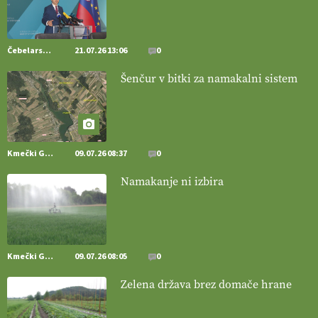
naravno peneče vino, tudi v Sloveniji.
VEČ
https://t.co/9fpqD3fCrE @EUAgri #IMCAP #CAP
https://t.co/iQ8HkdQnsD
Čebelarstvo
21.07.26 13:06
0
20.07.2026
Šenčur v bitki za namakalni sistem
[EKOloško = LOGIČNO
]
Posestvo MonteMoro – ekološka
pridelava z mislijo na naravo.
VEČ
https://t.co/Z7jXvK4gjr
@EUAgri #IMCAP #CAP https://t.co/Bf31lnQSIb
15.07.2026
Kmečki Glas
09.07.26 08:37
0
Namakanje ni izbira
[EKOloško = LOGIČNO
]
Poleti pridelek rešujejo zdrava tla in
vlaga.
VEČ
https://t.co/qmMX2yevum @EUAgri #IMCAP #CAP
https://t.co/dDwsipE645
15.07.2026
Kmečki Glas
09.07.26 08:05
0
[EKOloško = LOGIČNO
]
Mulčer
– naravna pot do zdravih tal
Zelena država brez domače hrane
. VEČ
https://t.co/J7RkeaYpYu @EUAgri #IMCAP #CAP
https://t.co/RVG0FzcQN6