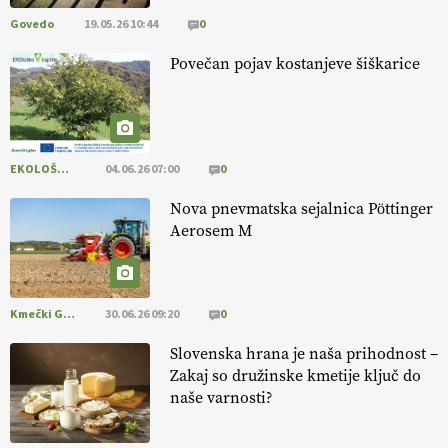
Govedo
19.05.26 10:44
0
[EKOloško = LOGIČNO
]
Ekološka reja kokoši skrbi za živali
, okolje
in kakovostna jajca
. VEČ
https://t.co/PX49GVsP1M
Povečan pojav kostanjeve šiškarice
@EUAgri #IMCAP #CAP https://t.co/a1xatzEeid
13.07.2026
EKOLOŠKO LOGIČNO
04.06.26 07:00
0
Nova pnevmatska sejalnica Pöttinger
Aerosem M
Kmečki Glas
30.06.26 09:20
0
Slovenska hrana je naša prihodnost –
Zakaj so družinske kmetije ključ do
naše varnosti?