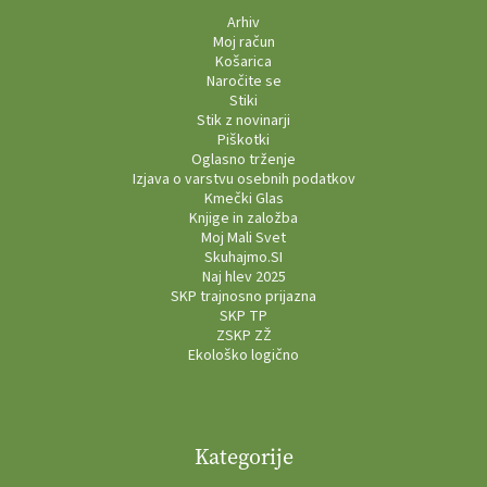
Arhiv
Moj račun
Košarica
Naročite se
Stiki
Stik z novinarji
Piškotki
Oglasno trženje
Izjava o varstvu osebnih podatkov
Kmečki Glas
Knjige in založba
Moj Mali Svet
Skuhajmo.SI
Naj hlev 2025
SKP trajnosno prijazna
SKP TP
ZSKP ZŽ
Ekološko logično
Kategorije