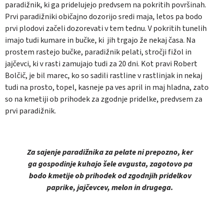
paradižnik, ki ga pridelujejo predvsem na pokritih površinah.
Prvi paradižniki običajno dozorijo sredi maja, letos pa bodo
prvi plodovi začeli dozorevati v tem tednu. V pokritih tunelih
imajo tudi kumare in bučke, ki jih trgajo že nekaj časa. Na
prostem rastejo bučke, paradižnik pelati, stročji fižol in
jajčevci, ki v rasti zamujajo tudi za 20 dni. Kot pravi Robert
Bolčič, je bil marec, ko so sadili rastline v rastlinjak in nekaj
tudi na prosto, topel, kasneje pa ves april in maj hladna, zato
so na kmetiji ob prihodek za zgodnje pridelke, predvsem za
prvi paradižnik.
Za sajenje paradižnika za pelate ni prepozno, ker
ga gospodinje kuhajo šele avgusta, zagotovo pa
bodo kmetije ob prihodek od zgodnjih pridelkov
paprike, jajčevcev, melon in drugega.