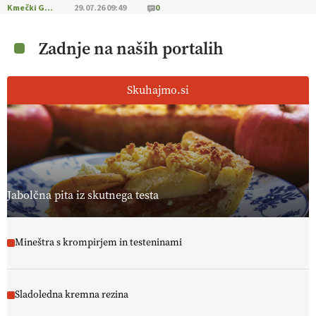
Kmečki Glas
29.07.26 09:49
0
Zadnje na naših portalih
Skuhajmo.si
Jabolčna pita iz skutnega testa
Mineštra s krompirjem in testeninami
Sladoledna kremna rezina