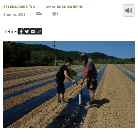
ZELENJADARSTVO
Avtor:
DRAGICA HERIC
1
0
8 junija, 2021
Delite: