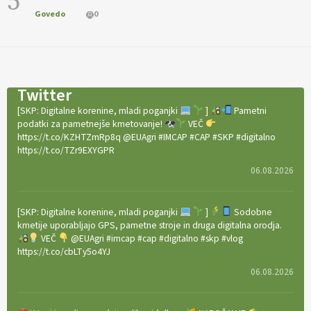
5
Govedo
0
Twitter
[SKP: Digitalne korenine, mladi poganjki
]
Pametni
podatki za pametnejše kmetovanje!
VEČ
https://t.co/KZHTZmRp8q @EUAgri #IMCAP #CAP #SKP #digitalno
https://t.co/TZr9EXYGPR
06.08.2026
[SKP: Digitalne korenine, mladi poganjki
]
Sodobne
kmetije uporabljajo GPS, pametne stroje in druga digitalna orodja.
VEČ
@EUAgri #imcap #cap #digitalno #skp #vlog
https://t.co/cbLTy5o4YJ
06.08.2026