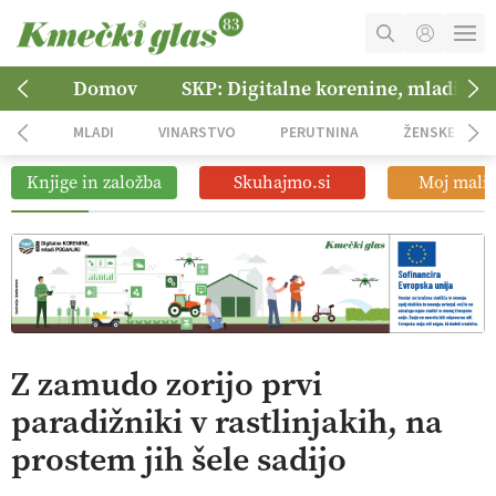
Kmetijski roboti: bo o njihovi
prihodnosti odločala cena ali
07:00
prednosti za kmetijo?
MOJ RAČUN
Domov
SKP: Digitalne korenine, mladi po
Digitalno od satelita do prašičjega
01:38
KOŠARICA
korita
MLADI
VINARSTVO
PERUTNINA
ŽENSKE
NAROČITE SE
Digitalizacija z GPS navigacijo in
Knjige in založba
Skuhajmo.si
Moj mali 
12:11
avtonomnimi sistemi
OGLASNO TRŽENJE
Pomagajmo družini Bregar po
09:09
uničujočem požaru
Z zamudo zorijo prvi
paradižniki v rastlinjakih, na
prostem jih šele sadijo