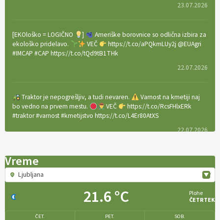
23.07.2026
[EKOloško = LOGIČNO
]
Ameriške borovnice so odlična izbira za
ekološko pridelavo.
VEČ
https://t.co/aPQkmLUy2j @EUAgri
#IMCAP #CAP https://t.co/tQd9tB1THk
22.07.2026
Traktor je nepogrešljiv, a tudi nevaren.
Varnost na kmetiji naj
bo vedno na prvem mestu.
VEČ
https://t.co/RcsFHlxERk
#traktor #varnost #kmetijstvo https://t.co/L4Er80AtXS
22.07.2026
Vreme
[EKOloško = LOGIČNO
]
Za uspešno ohranjanje travišč sta ključna
kmetijstvo
in predvsem reja travojedih živali
. VEČ
Ljubljana
https://t.co/YvDmY3UNng @EUAgri #IMCAP #CAP
https://t.co/Wz0y1nUcWl
21.6 °C
Plohe
ČETRTEK
21.07.2026
ČET.
PET.
SOB.