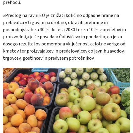
prehodu.
»Predlog na ravni EU je znižati količino odpadne hrane na
prebivalca v trgovini na drobno, obratih prehrane in
gospodinjstvih za 30 % do leta 2030 ter za 10 % v predelavi in
proizvodnji,« je še povedala Čalušićeva in poudarila, da je za
dosego rezultatov pomembna vključenost celotne verige od
kmetov ter proizvajalcev in predelovalcev do javnih zavodov,
trgovcev, gostincev in predvsem potrošnikov.