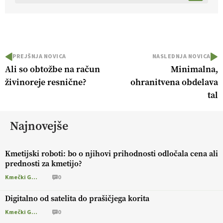
PREJŠNJA NOVICA
NASLEDNJA NOVICA
Ali so obtožbe na račun
Minimalna,
živinoreje resnične?
ohranitvena obdelava
tal
Najnovejše
Kmetijski roboti: bo o njihovi prihodnosti odločala cena ali
prednosti za kmetijo?
Kmečki Glas
0
Digitalno od satelita do prašičjega korita
Kmečki Glas
0