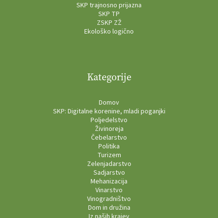
SKP trajnosno prijazna
SKP TP
ZSKP ZŽ
Ekološko logično
Kategorije
Domov
SKP: Digitalne korenine, mladi poganjki
Poljedelstvo
Živinoreja
Čebelarstvo
Politika
Turizem
Zelenjadarstvo
Sadjarstvo
Mehanizacija
Vinarstvo
Vinogradništvo
Dom in družina
Iz naših krajev