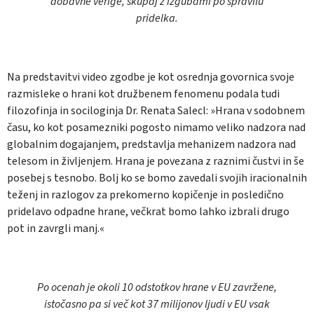
dobavne verige, skupaj z izgubami po spravilu
pridelka.
Na predstavitvi video zgodbe je kot osrednja govornica svoje
razmisleke o hrani kot družbenem fenomenu podala tudi
filozofinja in sociloginja Dr. Renata Salecl: »Hrana v sodobnem
času, ko kot posamezniki pogosto nimamo veliko nadzora nad
globalnim dogajanjem, predstavlja mehanizem nadzora nad
telesom in življenjem. Hrana je povezana z raznimi čustvi in še
posebej s tesnobo. Bolj ko se bomo zavedali svojih iracionalnih
teženj in razlogov za prekomerno kopičenje in posledično
pridelavo odpadne hrane, večkrat bomo lahko izbrali drugo
pot in zavrgli manj.«
Po ocenah je okoli 10 odstotkov hrane v EU zavržene,
istočasno pa si več kot 37 milijonov ljudi v EU vsak