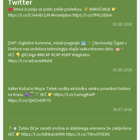
Twitter
Vrtovi in polja so polni zrelih pridelkov.
NAROČANJE
https://t.co/E7ekAEr2JN #kmetijstvo https://t.co/fPA11tblvn
02.08.2026
[SKP: Digitalne korenine, mladi poganjki
] Na kmetiji Žigart v
Orehovi vasi sodobna tehnologija olajša vsakodnevno delo.
VEČ
@EUAgri #IMCAP #CAP #SKP #digitalno
https://t.co/wEaow88sh8
01.08.2026
Valter Kobal in Mojca Tiršek vodita ekološko vinsko posestvo Fedora
na Krasu.
VEČ
https://t.co/LaVojgKwfF
https://t.co/QHIZn0XP70
30.07.2026
Žetev žit je zaradi vročine in stabilnega vremena že zaključena.
VEČ
https://t.co/bBWaIz6Hhh https://t.co/TtKoOF5ENS