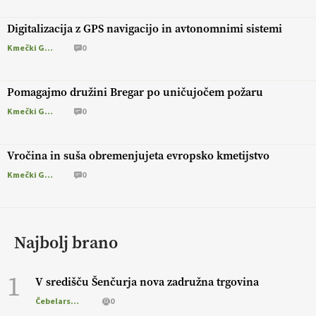
Digitalizacija z GPS navigacijo in avtonomnimi sistemi
Kmečki Glas
0
Pomagajmo družini Bregar po uničujočem požaru
Kmečki Glas
0
Vročina in suša obremenjujeta evropsko kmetijstvo
Kmečki Glas
0
Najbolj brano
1
V središču Šenčurja nova zadružna trgovina
Čebelarstvo
0