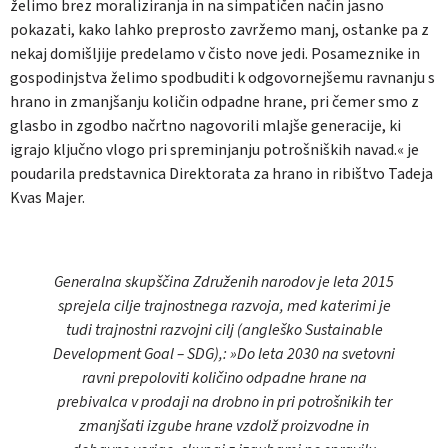
želimo brez moraliziranja in na simpatičen način jasno
pokazati, kako lahko preprosto zavržemo manj, ostanke pa z
nekaj domišljije predelamo v čisto nove jedi. Posameznike in
gospodinjstva želimo spodbuditi k odgovornejšemu ravnanju s
hrano in zmanjšanju količin odpadne hrane, pri čemer smo z
glasbo in zgodbo načrtno nagovorili mlajše generacije, ki
igrajo ključno vlogo pri spreminjanju potrošniških navad.« je
poudarila predstavnica Direktorata za hrano in ribištvo Tadeja
Kvas Majer.
Generalna skupščina Združenih narodov je leta 2015
sprejela cilje trajnostnega razvoja, med katerimi je
tudi trajnostni razvojni cilj (angleško Sustainable
Development Goal – SDG),:
»
Do leta 2030 na svetovni
ravni prepoloviti količino odpadne hrane na
prebivalca v prodaji na drobno in pri potrošnikih ter
zmanjšati izgube hrane vzdolž proizvodne in