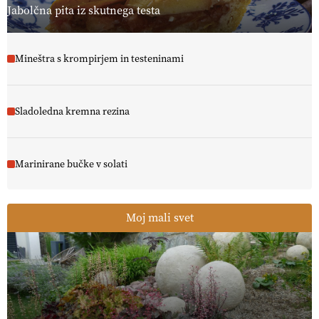
Jabolčna pita iz skutnega testa
Mineštra s krompirjem in testeninami
Sladoledna kremna rezina
Marinirane bučke v solati
Moj mali svet