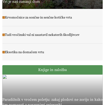
Vrt je naš zunanji dom
Krvomočnice za sončne in senčne kotičke vrta
Tudi vročinski val ni zaustavil nekaterih škodljivcev
Eksotika na domačem vrtu
Knjige in založba
Paradižnik v vročem poletju: zakaj plodovi ne zorijo in kako
jim pomagati z naravnimi pripravki