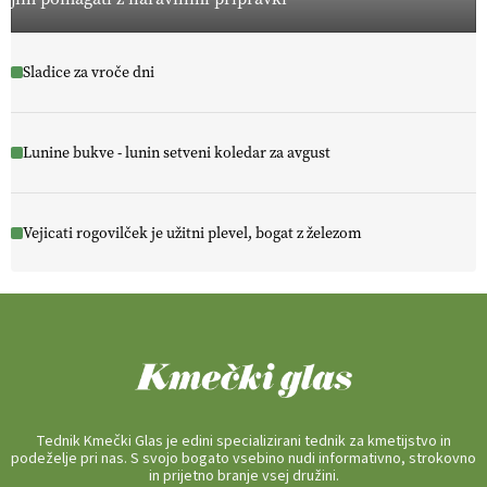
Sladice za vroče dni
Lunine bukve - lunin setveni koledar za avgust
Vejicati rogovilček je užitni plevel, bogat z železom
Tednik Kmečki Glas je edini specializirani tednik za kmetijstvo in
podeželje pri nas. S svojo bogato vsebino nudi informativno, strokovno
in prijetno branje vsej družini.