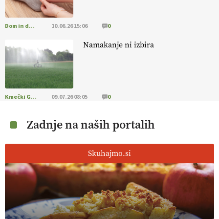
13.07.2026
Dom in družina
10.06.26 15:06
0
[EKOloško = LOGIČNO
]
Ekološka reja kokoši skrbi za živali
, okolje
in kakovostna jajca
. VEČ
https://t.co/PX49GVsP1M
Namakanje ni izbira
@EUAgri #IMCAP #CAP https://t.co/a1xatzEeid
13.07.2026
[EKOloško = LOGIČNO
]
Za bolj zdrava tla, večjo odpornost tal
Kmečki Glas
09.07.26 08:05
0
na sušo in manj škodljivcev.
VEČ
https://t.co/PgMzHo6tt3
@EUAgri #IMCAP #CAP https://t.co/azYaR71AkI
Zadnje na naših portalih
10.07.2026
Skuhajmo.si
[EKOloško = LOGIČNO ] Ekološka hrana: Resnica ali le dobra reklama?
PRISLUHNITE
@EUAgri #imcap #cap #eco #skp #vlog
https://t.co/yev5PreiJu
09.07.2026