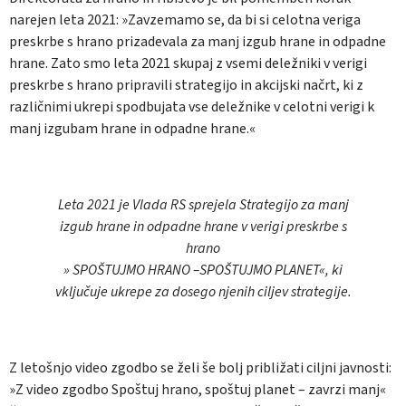
narejen leta 2021: »Zavzemamo se, da bi si celotna veriga
preskrbe s hrano prizadevala za manj izgub hrane in odpadne
hrane. Zato smo leta 2021 skupaj z vsemi deležniki v verigi
preskrbe s hrano pripravili strategijo in akcijski načrt, ki z
različnimi ukrepi spodbujata vse deležnike v celotni verigi k
manj izgubam hrane in odpadne hrane.«
Leta 2021 je Vlada RS sprejela Strategijo za manj
izgub hrane in odpadne hrane v verigi preskrbe s
hrano
» SPOŠTUJMO HRANO –SPOŠTUJMO PLANET«, ki
vključuje ukrepe za dosego njenih ciljev strategije.
Z letošnjo video zgodbo se želi še bolj približati ciljni javnosti:
»Z video zgodbo Spoštuj hrano, spoštuj planet – zavrzi manj«