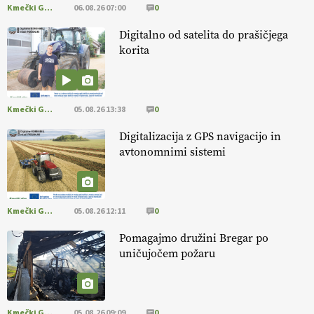
Kmečki Glas
06.08.26 07:00
0
https://t.co/RVG0FzcQN6
14.07.2026
Digitalno od satelita do prašičjega
korita
[EKOloško = LOGIČNO
] Zdravje rastlin je ključno za
prehransko
varnost,
okolje in kakovost življenja. VEČ
https://t.co/K0USFPJ5fJ @EUAgri #IMCAP #CAP
Kmečki Glas
05.08.26 13:38
0
https://t.co/vcHhoOixHy
14.07.2026
Digitalizacija z GPS navigacijo in
avtonomnimi sistemi
[EKOloško = LOGIČNO
]
Danes ni pomembna le količina hrane,
ampak tudi način njene pridelave
. VEČ
https://t.co/bKGeI4ZcNi
@EUAgri #imcap #cap #blog https://t.co/2sllAmcKwG
Kmečki Glas
05.08.26 12:11
0
14.07.2026
Pomagajmo družini Bregar po
uničujočem požaru
[EKOloško = LOGIČNO
]
Kakovostna ekološka semena in
prilagojene sorte
so temelj uspešne ekološke pridelave.
VEČ
https://t.co/OQSsax7l8V @EUAgri #IMCAP #CAP
https://t.co/PAL0zlhVia
Kmečki Glas
05.08.26 09:09
0