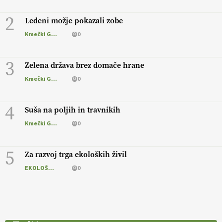
2
Ledeni možje pokazali zobe
Kmečki Glas
0
3
Zelena država brez domače hrane
Kmečki Glas
0
4
Suša na poljih in travnikih
Kmečki Glas
0
5
Za razvoj trga ekoloških živil
EKOLOŠKO LOGIČNO
0