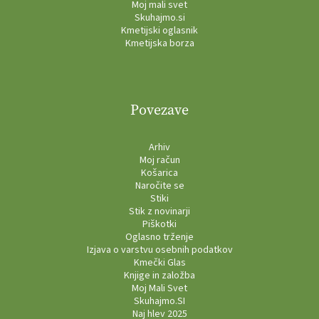
Moj mali svet
Skuhajmo.si
Kmetijski oglasnik
Kmetijska borza
Povezave
Arhiv
Moj račun
Košarica
Naročite se
Stiki
Stik z novinarji
Piškotki
Oglasno trženje
Izjava o varstvu osebnih podatkov
Kmečki Glas
Knjige in založba
Moj Mali Svet
Skuhajmo.SI
Naj hlev 2025