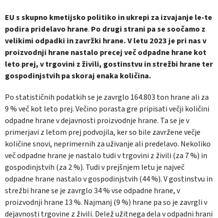
EU s skupno kmetijsko politiko in ukrepi za izvajanje le-te
podira pridelavo hrane
.
Po drugi strani pa se soočamo z
velikimi odpadki in zavržki hrane. V letu 2023 je pri nas v
proizvodnji hrane nastalo precej več odpadne hrane kot
leto prej, v trgovini z živili, gostinstvu in strežbi hrane ter
gospodinjstvih pa skoraj enaka količina.
Po statističnih podatkih se je zavrglo 164.803 ton hrane ali za
9 % več kot leto prej. Večino porasta gre pripisati večji količini
odpadne hrane v dejavnosti proizvodnje hrane. Ta se je v
primerjavi z letom prej podvojila, ker so bile zavržene večje
količine snovi, neprimernih za uživanje ali predelavo. Nekoliko
več odpadne hrane je nastalo tudi v trgovini z živili (za 7 %) in
gospodinjstvih (za 2 %). Tudi v prejšnjem letu je največ
odpadne hrane nastalo v gospodinjstvih (44 %). V gostinstvu in
strežbi hrane se je zavrglo 34 % vse odpadne hrane, v
proizvodnji hrane 13 %. Najmanj (9 %) hrane pa so je zavrgli v
dejavnosti trgovine z živili. Delež užitnega dela v odpadni hrani