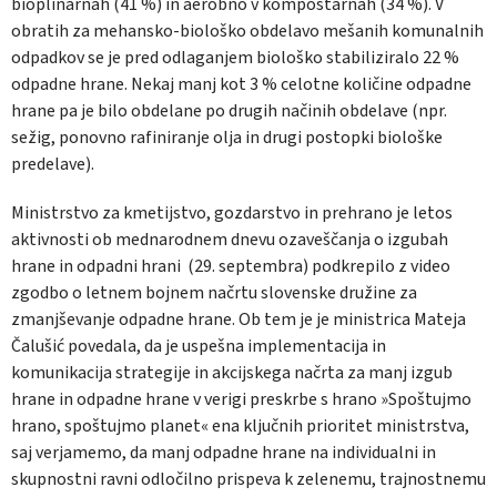
bioplinarnah (41 %) in aerobno v kompostarnah (34 %). V
obratih za mehansko-biološko obdelavo mešanih komunalnih
odpadkov se je pred odlaganjem biološko stabiliziralo 22 %
odpadne hrane. Nekaj manj kot 3 % celotne količine odpadne
hrane pa je bilo obdelane po drugih načinih obdelave (npr.
sežig, ponovno rafiniranje olja in drugi postopki biološke
predelave).
Ministrstvo za kmetijstvo, gozdarstvo in prehrano je letos
aktivnosti ob mednarodnem dnevu ozaveščanja o izgubah
hrane in odpadni hrani (29. septembra) podkrepilo z video
zgodbo o letnem bojnem načrtu slovenske družine za
zmanjševanje odpadne hrane. Ob tem je je ministrica Mateja
Čalušić povedala, da je uspešna implementacija in
komunikacija strategije in akcijskega načrta za manj izgub
hrane in odpadne hrane v verigi preskrbe s hrano »Spoštujmo
hrano, spoštujmo planet« ena ključnih prioritet ministrstva,
saj verjamemo, da manj odpadne hrane na individualni in
skupnostni ravni odločilno prispeva k zelenemu, trajnostnemu