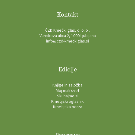
Kontakt
ČZD Kmečki glas, d. o. o .
Vurnikova ulica 2, 1000 Ljubljana
info@czd-kmeckiglas.si
Edicije
Knjige in založba
Moj mali svet
Skuhajmo.si
Kmetijski oglasnik
Kmetijska borza