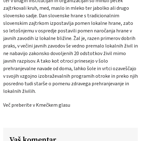
ter v drugih institucijah in organizacijah so minuli petek
zajtrkovali kruh, med, maslo in mleko ter jabolko ali drugo
slovensko sadje. Dan slovenske hrane s tradicionalnim
slovenskim zajtrkom izpostavlja pomen lokalne hrane, zato
so letošnjemu v ospredje postavili pomen naročanja hrane v
javnih zavodih iz lokalne bližine. Žal je, razen primerov dobrih
praks, v večini javnih zavodov še vedno premalo lokalnih živil in
ne nabavijo zakonsko dovoljenih 20 odstotkov živil mimo
javnih razpisov. A tako kot otroci prinesejo v šolo
prehranjevalne navade od doma, lahko šole in vrtci ozaveščajo
v svojih vzgojno izobraževalnih programih otroke in preko njih
posredno tudi starše o pomenu zdravega prehranjevanje in
lokalnih živilih.
Več preberite v Kmečkem glasu
Vaš komentar