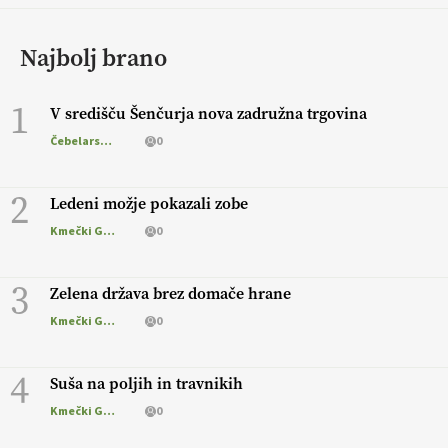
Najbolj brano
1
V središču Šenčurja nova zadružna trgovina
Čebelarstvo
0
2
Ledeni možje pokazali zobe
Kmečki Glas
0
3
Zelena država brez domače hrane
Kmečki Glas
0
4
Suša na poljih in travnikih
Kmečki Glas
0