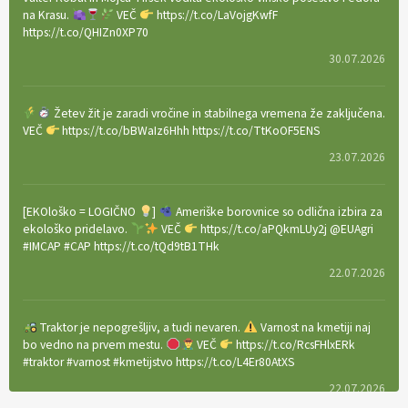
na Krasu.
VEČ
https://t.co/LaVojgKwfF
https://t.co/QHIZn0XP70
30.07.2026
Žetev žit je zaradi vročine in stabilnega vremena že zaključena.
VEČ
https://t.co/bBWaIz6Hhh https://t.co/TtKoOF5ENS
23.07.2026
[EKOloško = LOGIČNO
]
Ameriške borovnice so odlična izbira za
ekološko pridelavo.
VEČ
https://t.co/aPQkmLUy2j @EUAgri
#IMCAP #CAP https://t.co/tQd9tB1THk
22.07.2026
Traktor je nepogrešljiv, a tudi nevaren.
Varnost na kmetiji naj
bo vedno na prvem mestu.
VEČ
https://t.co/RcsFHlxERk
#traktor #varnost #kmetijstvo https://t.co/L4Er80AtXS
22.07.2026