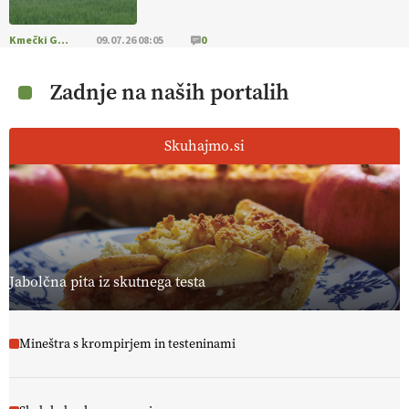
Kmečki Glas
09.07.26 08:05
0
Zadnje na naših portalih
Skuhajmo.si
Jabolčna pita iz skutnega testa
Mineštra s krompirjem in testeninami