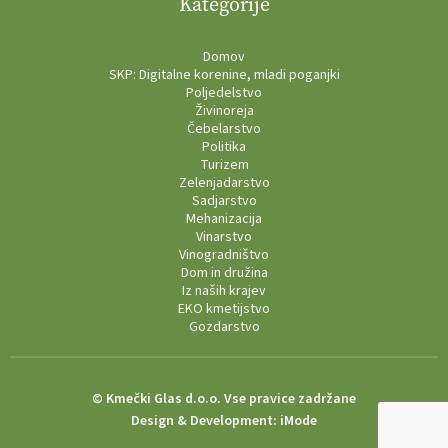
Kategorije
Domov
SKP: Digitalne korenine, mladi poganjki
Poljedelstvo
Živinoreja
Čebelarstvo
Politika
Turizem
Zelenjadarstvo
Sadjarstvo
Mehanizacija
Vinarstvo
Vinogradništvo
Dom in družina
Iz naših krajev
EKO kmetijstvo
Gozdarstvo
© Kmečki Glas d.o.o. Vse pravice zadržane
Design & Development:
iMode