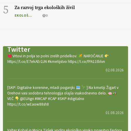
5
Za razvoj trga ekoloških živil
EKOLOŠKO LOGIČNO
0
Twitter
Vrtovi in polja so polni zrelih pridelkov.
NAROČANJE
https://t.co/E7ekAEr2JN #kmetijstvo https://t.co/fPA11tblvn
02.08.2026
[SKP: Digitalne korenine, mladi poganjki
] Na kmetiji Žigart v
Orehovi vasi sodobna tehnologija olajša vsakodnevno delo.
VEČ
@EUAgri #IMCAP #CAP #SKP #digitalno
https://t.co/wEaow88sh8
01.08.2026
Valter Kobal in Mojca Tiršek vodita ekološko vinsko posestvo Fedora