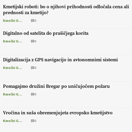
Kmetijski roboti: bo o njihovi prihodnosti odločala cena ali
prednosti za kmetijo?
Kmečki Glas
0
Digitalno od satelita do prašičjega korita
Kmečki Glas
0
Digitalizacija z GPS navigacijo in avtonomnimi sistemi
Kmečki Glas
0
Pomagajmo družini Bregar po uničujočem požaru
Kmečki Glas
0
Vročina in suša obremenjujeta evropsko kmetijstvo
Kmečki Glas
0