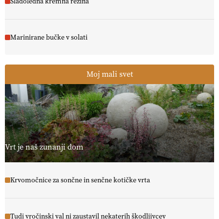
Sladoledna kremna rezina
Marinirane bučke v solati
Moj mali svet
Vrt je naš zunanji dom
Krvomočnice za sončne in senčne kotičke vrta
Tudi vročinski val ni zaustavil nekaterih škodljivcev