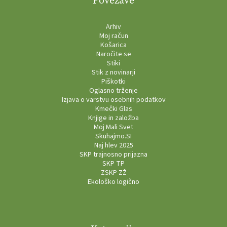
Povezave
Arhiv
Moj račun
Košarica
Naročite se
Stiki
Stik z novinarji
Piškotki
Oglasno trženje
Izjava o varstvu osebnih podatkov
Kmečki Glas
Knjige in založba
Moj Mali Svet
Skuhajmo.SI
Naj hlev 2025
SKP trajnosno prijazna
SKP TP
ZSKP ZŽ
Ekološko logično